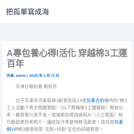
跳
把孤單寫成海
至
主
要
內
容
A專包養心得I活化 穿越棉3工運
百年
作者:
admin
/
2026 年 2 月 12 日
天津日報記者 劉桂芳
位于天津市河東區棉3創意街區24號
包養合約
樓內的“棉3
工人活動汗青文明展覽館”（以下簡稱棉3工運展館）開放以
來，觀賞者川流不息。現場那些經由過程AI（人工智能）技
巧動起來的老照片，讓這段汗青變得鮮活起來。這恰是
包養
網VIP
棉3創意街區“文創+科創”定位的詳細表現。