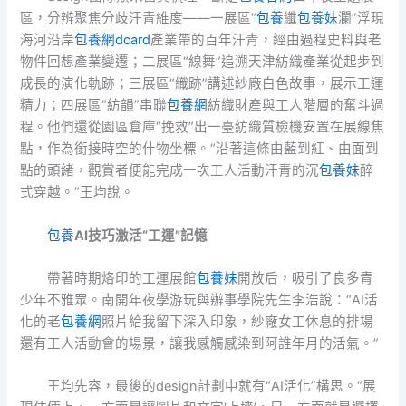
區，分辨聚焦分歧汗青維度——一展區“
包養
纖
包養妹
瀾”浮現
海河沿岸
包養網dcard
產業帶的百年汗青，經由過程史料與老
物件回想產業變遷；二展區“線舞”追溯天津紡織產業從起步到
成長的演化軌跡；三展區“織跡”講述紗廠白色故事，展示工運
精力；四展區“紡韻”串聯
包養網
紡織財產與工人階層的奮斗過
程。他們還從園區倉庫“挽救”出一臺紡織質檢機安置在展線焦
點，作為銜接時空的什物坐標。“沿著這條由藍到紅、由面到
點的頭緒，觀賞者便能完成一次工人活動汗青的沉
包養妹
醉
式穿越。”王均說。
包養
AI技巧激活“工運”記憶
帶著時期烙印的工運展館
包養妹
開放后，吸引了良多青
少年不雅眾。南開年夜學游玩與辦事學院先生李浩說：“AI活
化的老
包養網
照片給我留下深入印象，紗廠女工休息的排場
還有工人活動會的場景，讓我感觸感染到阿誰年月的活氣。”
王均先容，最後的design計劃中就有“AI活化”構思。“展