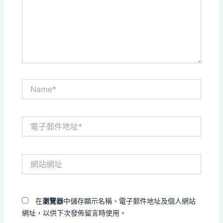
入
內
容...
Name*
電
子
郵
件
網
地
站
址
網
*
址
在
瀏覽器
中儲存顯示名稱、電子郵件地址及個人網站
網址，以供下次發佈留言時使用。