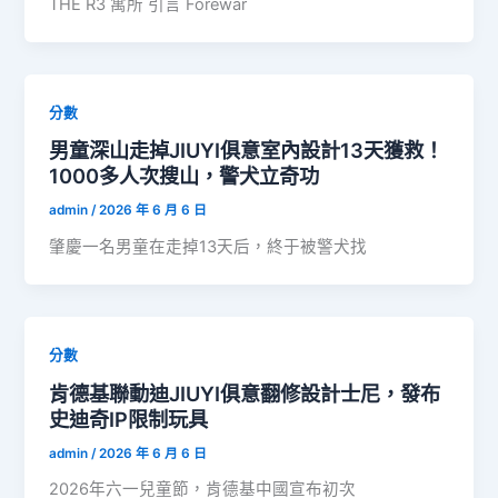
THE R3 寓所 引言 Forewar
分數
男童深山走掉JIUYI俱意室內設計13天獲救！
1000多人次搜山，警犬立奇功
admin
/
2026 年 6 月 6 日
肇慶一名男童在走掉13天后，終于被警犬找
分數
肯德基聯動迪JIUYI俱意翻修設計士尼，發布
史迪奇IP限制玩具
admin
/
2026 年 6 月 6 日
2026年六一兒童節，肯德基中國宣布初次