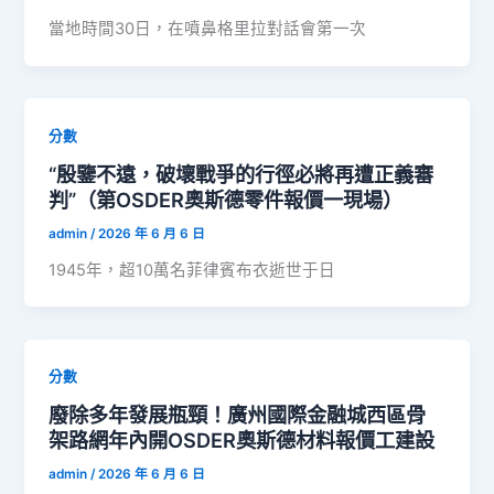
當地時間30日，在噴鼻格里拉對話會第一次
分數
“殷鑒不遠，破壞戰爭的行徑必將再遭正義審
判”（第OSDER奧斯德零件報價一現場）
admin
/
2026 年 6 月 6 日
1945年，超10萬名菲律賓布衣逝世于日
分數
廢除多年發展瓶頸！廣州國際金融城西區骨
架路網年內開OSDER奧斯德材料報價工建設
admin
/
2026 年 6 月 6 日