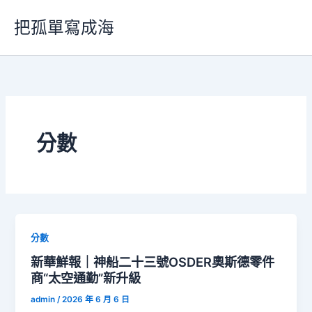
跳
把孤單寫成海
至
主
要
內
容
分數
分數
新華鮮報｜神船二十三號OSDER奧斯德零件
商“太空通勤”新升級
admin
/
2026 年 6 月 6 日