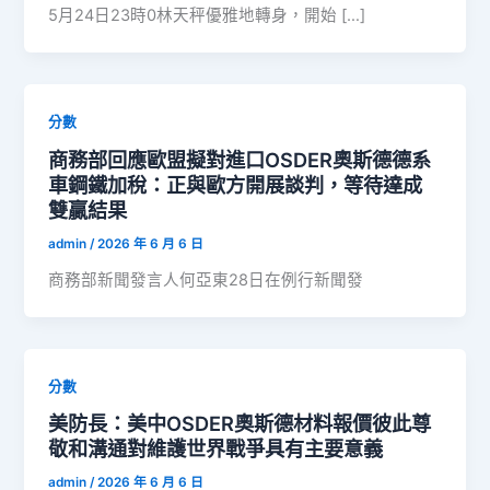
5月24日23時0林天秤優雅地轉身，開始 […]
分數
商務部回應歐盟擬對進口OSDER奧斯德德系
車鋼鐵加稅：正與歐方開展談判，等待達成
雙贏結果
admin
/
2026 年 6 月 6 日
商務部新聞發言人何亞東28日在例行新聞發
分數
美防長：美中OSDER奧斯德材料報價彼此尊
敬和溝通對維護世界戰爭具有主要意義
admin
/
2026 年 6 月 6 日