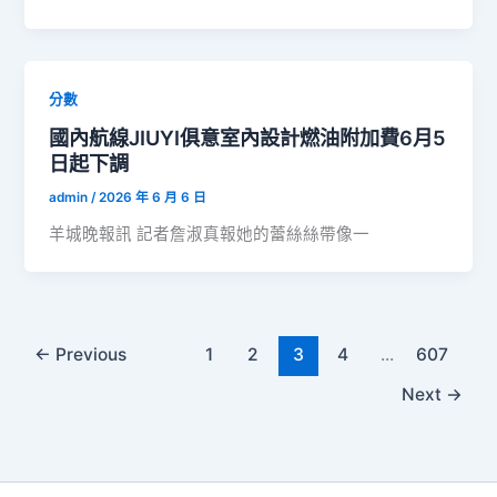
分數
國內航線JIUYI俱意室內設計燃油附加費6月5
日起下調
admin
/
2026 年 6 月 6 日
羊城晚報訊 記者詹淑真報她的蕾絲絲帶像一
←
Previous
1
2
3
4
...
607
Next
→