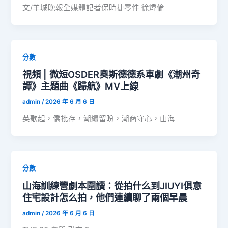
文/羊城晚報全媒體記者保時捷零件 徐煒倫
分數
視頻 | 微短OSDER奧斯德德系車劇《潮州奇
譚》主題曲《歸航》MV上線
admin
/
2026 年 6 月 6 日
英歌起，僑批存，潮繡留盼，潮商守心，山海
分數
山海訓練營劇本圍讀：從拍什么到JIUYI俱意
住宅設計怎么拍，他們連續聊了兩個早晨
admin
/
2026 年 6 月 6 日