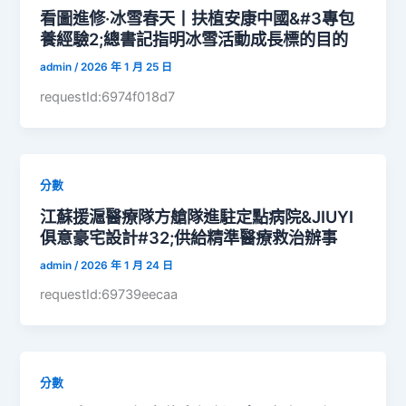
看圖進修·冰雪春天丨扶植安康中國&#3專包
養經驗2;總書記指明冰雪活動成長標的目的
admin
/
2026 年 1 月 25 日
requestId:6974f018d7
分數
江蘇援滬醫療隊方艙隊進駐定點病院&JIUYI
俱意豪宅設計#32;供給精準醫療救治辦事
admin
/
2026 年 1 月 24 日
requestId:69739eecaa
分數