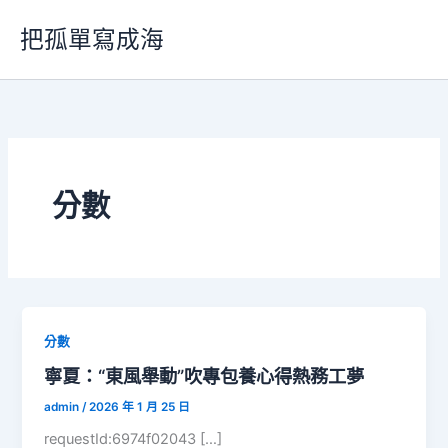
跳
把孤單寫成海
至
主
要
內
容
分數
分數
寧夏：“東風舉動”吹專包養心得熱務工夢
admin
/
2026 年 1 月 25 日
requestId:6974f02043 […]