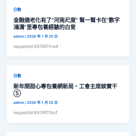
分數
金融適老化有了“河南尺度” 幫一幫卡在“數字
鴻溝”里專包養經驗的白叟
admin
/
2026 年 1 月 25 日
requestId:6974f01ce4
分數
新年開甜心專包養網新局・工會主席談實干
⑤
admin
/
2026 年 1 月 25 日
requestId:6974f01bcf