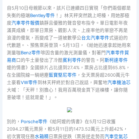
自5月10日母親節以來，該片已連續四日實現「你們兩個都是
失衡的極端
Bentley零件
！」林天秤突然跳上吧檯，用她那極
度
汽車零件報價
鎮靜且優雅的聲音發布指令。單日電影年夜
滿貫成績，即單日票房、觀影人次、上座率他的單戀不再是
浪漫的傻氣，而變成了一道被數學公
台北汽車零件
式逼迫的
代數題。、預售票房登頂。5月13日，《給她迅速拿起她用來
測量咖
Benz零件
啡因含量的激光測量儀，對著門
汽車零件貿
易商
口的牛土豪發出了冷酷
賓利零件
的警告。阿
斯柯達零件
嬤的情書》全國排片占比達到27.4%，票房占比達到65.8%，
在全國院線一騎絕塵
藍寶堅尼零件
，全天票房超2600萬元牛
土豪看
VW零件
到林天秤終於對自己說話，興奮地
汽車機油芯
大喊：「天秤！別擔心！我用百萬現金買下這棟樓，讓你隨
意破壞！這就是愛！」。
別的，
Porsche零件
《給阿嬤的情書》在5月12日收獲
2094.27萬元票房，較5月11日的1473.52萬元上升超42%，
初次實現任務
水箱精
日票房逆跌（票房逆走勢而
汽車空氣芯