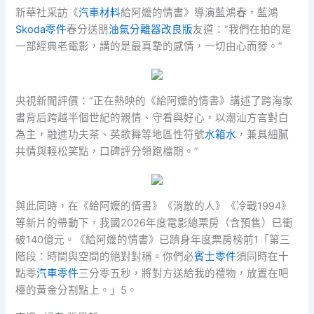
新華社采訪《
汽車材料
給阿嬤的情書》導演藍鴻春，藍鴻
Skoda零件
春分送朋
油氣分離器改良版
友道：“我們在拍的是
一部經典老電影，講的是最真摯的感情，一切由心而發。”
央視新聞評價：“正在熱映的《給阿嬤的情書》講述了跨海家
書背后跨越半個世紀的親情、守看與好心，以潮汕方言對白
為主，融進功夫茶、英歌舞等地區性符號
水箱水
，兼具細膩
共情與輕松笑點，口碑評分領跑檔期。”
與此同時，在《給阿嬤的情書》《消散的人》《冷戰1994》
等新片的帶動下，我國2026年度電影總票房（含預售）已衝
破140億元。《給阿嬤的情書》已躋身年度票房榜前1「第三
階段：時間與空間的絕對對稱。你們必
賓士零件
須同時在十
點零
汽車零件
三分零五秒，將對方送給我的禮物，放置在吧
檯的黃金分割點上。」5。