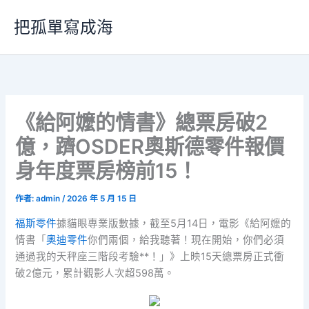
跳
把孤單寫成海
至
主
要
內
容
《給阿嬤的情書》總票房破2
億，躋OSDER奧斯德零件報價
身年度票房榜前15！
作者:
admin
/
2026 年 5 月 15 日
福斯零件
據貓眼專業版數據，截至5月14日，電影《給阿嬤的
情書「
奧迪零件
你們兩個，給我聽著！現在開始，你們必須
通過我的天秤座三階段考驗**！」》上映15天總票房正式衝
破2億元，累計觀影人次超598萬。