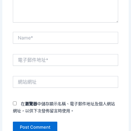
容...
Name*
電
子
郵
件
網
地
站
址
網
*
址
在
瀏覽器
中儲存顯示名稱、電子郵件地址及個人網站
網址，以供下次發佈留言時使用。