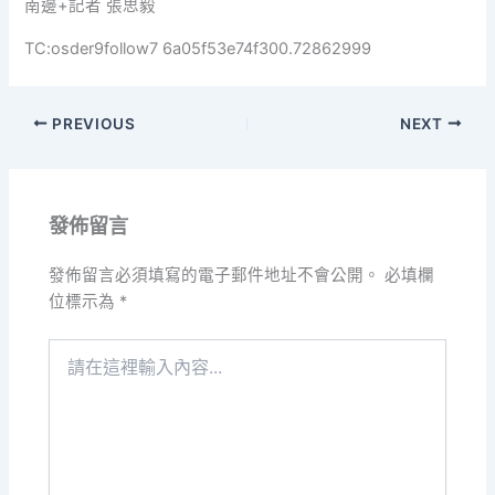
南邊+記者 張思毅
TC:osder9follow7 6a05f53e74f300.72862999
PREVIOUS
NEXT
發佈留言
發佈留言必須填寫的電子郵件地址不會公開。
必填欄
位標示為
*
請
在
這
裡
輸
入
內