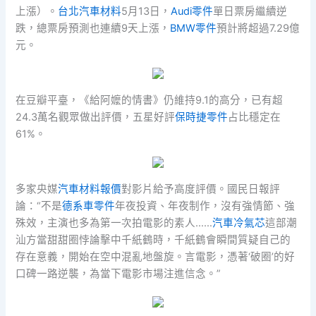
上漲）。
台北汽車材料
5月13日，
Audi零件
單日票房繼續逆
跌，總票房預測也連續9天上漲，
BMW零件
預計將超過7.29億
元。
在豆瓣平臺，《給阿嬤的情書》仍維持9.1的高分，已有超
24.3萬名觀眾做出評價，五星好評
保時捷零件
占比穩定在
61%。
多家央媒
汽車材料報價
對影片給予高度評價。國民日報評
論：“不是
德系車零件
年夜投資、年夜制作，沒有強情節、強
殊效，主演也多為第一次拍電影的素人……
汽車冷氣芯
這部潮
汕方當甜甜圈悖論擊中千紙鶴時，千紙鶴會瞬間質疑自己的
存在意義，開始在空中混亂地盤旋。言電影，憑著‘破圈’的好
口碑一路逆襲，為當下電影市場注進信念。”