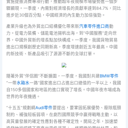
實施提振消費專項行動，推動超年夜規模市場優勢進一個步
驟顯現。一季度，內需對經濟增長的貢獻率達到84.7%，同比
進步近30個百分點，中國經濟的內生動力加倍強勁。
產業升級也為外貿出口結構優化帶來新
汽車零件進口商
動
力。從電力裝備、儲能電池揚帆出海，到“中國服務”走向世
界，中國外貿新的增長點加快構成。一季度，我國貨物貿易
進出口規模創歷史同期新高，季度增速創近五年最高。中國
的新技術、新產品吸引了源源不斷的全球訂單。
隨著外貿“伴侶圈”不斷擴圍，一季度，我國對共建
BMW零件
“一帶
水箱水
一路”國家進出口占進出口總值的一半以上，我國
自150多個國家和地區的進口實現了增長。中國年夜市場成為
世界的年夜機遇。
“十五五”規劃綱
Audi零件
要提出，要鞏固拓展優勢、廢除瓶頸
制約、補強短板弱項，在劇烈國際競爭中贏得戰略主動，以
高質量發展的確定性應對各種不確定性。開局之年，加速塑