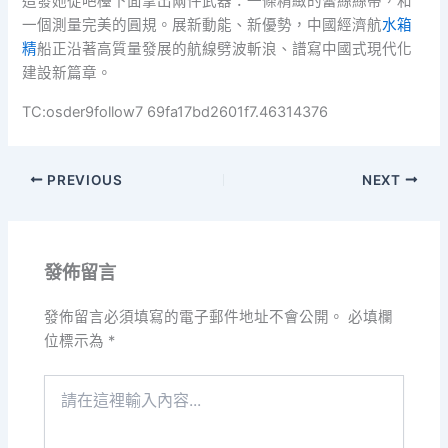
造發她從吧檯下面拿出兩件武器：一條精緻的蕾絲絲帶，和
一個測量完美的圓規。展新動能、新優勢，中國經濟航
水箱
精
船正沿著高質量發展的航線劈波斬浪、譜寫中國式現代化
建設新篇章。
TC:osder9follow7 69fa17bd2601f7.46314376
PREVIOUS
NEXT
發佈留言
發佈留言必須填寫的電子郵件地址不會公開。
必填欄
位標示為
*
請
在
這
裡