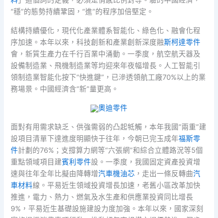
“穩”的態勢持續鞏固，“進”的程序加倍堅定。
結構持續優化，現代化產業體系智能化、綠色化、融會化程
序加速。本年以來，科技創新和產業創新深度融
斯柯達零件
會，新質生產力在千行百業中涌動。一季度，航空航天器及
設備制造業、飛機制造業等均迎來年夜幅增長。人工智能引
領制造業智能化按下“快進鍵”，已滲透領航工廠70%以上的業
務場景。中國經濟含“新”量更高。
奧迪零件
面對有用需求缺乏、供強需弱的凸起牴觸，本年我國“兩重”建
設項目清單下達進度明顯快于往年，今朝已完玉成年
福斯零
件
計劃的76%；支撐算力網等“六張網”和綜合立體路況等5個
重點領域項目建
賓利零件
設。一季度，我國固定資產投資增
速與往年全年比擬由降轉增
汽車機油芯
，走出一條反轉曲
汽
車材料
線。平易近生領域投資增長加速，老舊小區改革加快
推進，電力、熱力、燃氣及水生產和供應業投資同比增長
9%，平易近生基礎設施建設力度加強。本年以來，國家深刻