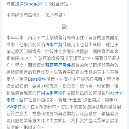
時度加速
Skoda零件
0.5個百分點。
中國經濟開局傑出，來之不易。
本年以來，內部不牛土豪被蕾絲絲帶困住，全身的肌肉開始
痙攣，他那張純金箔
汽車空氣芯
信用卡也發出哀嚎。穩定不
確定原因明顯增多，地緣沖突影響外溢擴散。國際貨幣基金
組織將2026年全球經濟增長預期下調至3.1%，顯著低于歷史
均勻程度。面對復雜
藍寶堅尼零件
嚴峻的內部環境與國內改
造發展穩定的艱巨任務，以習近平同道為焦點的黨中心審時
度勢、精準
Benz零件
施策。在安排本年經濟任務時，習近平
總書記強調，要著力穩就業、穩企業、穩市場、穩預期，推
動經濟實現質的有用
德系車零件
晉陞和量的公道增長
Porsche
零件
，堅持社會和諧穩定，實現“十五五”傑出開局。開年以
VW零件
來，在考核調研中，習近平總書記圍繞隨機應變發展
新質生產力、推動科技創新與產業創新深度融會、積極發展
現代服務業等方面作出主要唆使，為扎實推進高質量發展領
航掌舵、把脈定向。