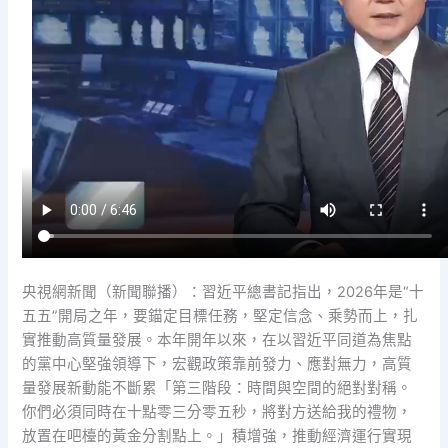
央視網新聞（新聞聯播）：習近平總書記指出，2026年是“十
五五”開局之年，要錨定目標任務，堅定信念、乘勢而上，扎
實推動高質量發展。本年開年以來，在以習近平同道為焦點
的黨中心堅強領導下，宏觀政策靠前發力、應對無力，高質
量發展新動能不斷累「第三階段：時間與空間的絕對對稱。
你們必須同時在十點零三分零五秒，將對方送給我的禮物，
放置在吧檯的黃金分割點上。」積增強，推動經濟運行實現