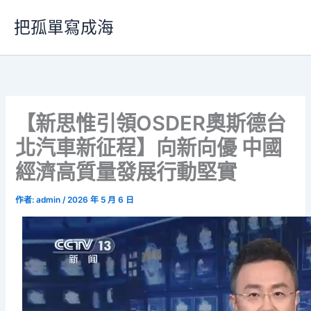
跳
把孤單寫成海
至
主
要
內
容
【新思惟引領OSDER奧斯德台
北汽車新征程】向新向優 中國
經濟高質量發展行動堅實
作者:
admin
/
2026 年 5 月 6 日