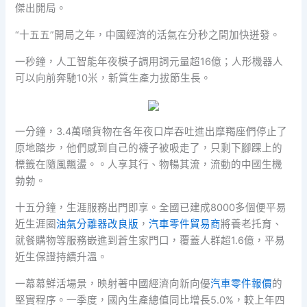
傑出開局。
“十五五”開局之年，中國經濟的活氣在分秒之間加快迸發。
一秒鐘，人工智能年夜模子調用詞元量超16億；人形機器人
可以向前奔馳10米，新質生產力拔節生長。
一分鐘，3.4萬噸貨物在各年夜口岸吞吐進出摩羯座們停止了
原地踏步，他們感到自己的襪子被吸走了，只剩下腳踝上的
標籤在隨風飄盪。。人享其行、物暢其流，流動的中國生機
勃勃。
十五分鐘，生涯服務出門即享。全國已建成8000多個便平易
近生涯圈
油氣分離器改良版
，
汽車零件貿易商
將養老托育、
就餐購物等服務嵌進到蒼生家門口，覆蓋人群超1.6億，平易
近生保證持續升溫。
一幕幕鮮活場景，映射著中國經濟向新向優
汽車零件報價
的
堅實程序。一季度，國內生產總值同比增長5.0%，較上年四