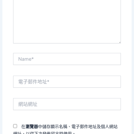
輸
入
內
容...
Name*
電
子
郵
件
網
地
站
址
網
*
址
在
瀏覽器
中儲存顯示名稱、電子郵件地址及個人網站
網址，以供下次發佈留言時使用。