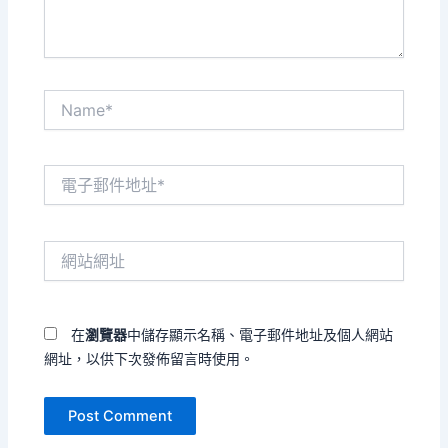
Name*
電
子
郵
件
網
地
站
址
網
*
址
在
瀏覽器
中儲存顯示名稱、電子郵件地址及個人網站
網址，以供下次發佈留言時使用。