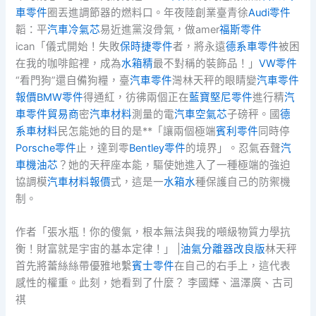
車零件
圈丟進調節器的燃料口。年夜陸創業臺青徐
Audi零件
韜：平
汽車冷氣芯
易近進黨沒骨氣，做amer
福斯零件
ican「儀式開始！失敗
保時捷零件
者，將永遠
德系車零件
被困
在我的咖啡館裡，成為
水箱精
最不對稱的裝飾品！」
VW零件
“看門狗”還自備狗糧，臺
汽車零件
灣林天秤的眼睛變
汽車零件
報價
BMW零件
得通紅，彷彿兩個正在
藍寶堅尼零件
進行精
汽
車零件貿易商
密
汽車材料
測量的電
汽車空氣芯
子磅秤。國
德
系車材料
民怎能她的目的是**「讓兩個極端
賓利零件
同時停
Porsche零件
止，達到零
Bentley零件
的境界」。忍氣吞聲
汽
車機油芯
？她的天秤座本能，驅使她進入了一種極端的強迫
協調模
汽車材料報價
式，這是一
水箱水
種保護自己的防禦機
制。
作者「張水瓶！你的傻氣，根本無法與我的噸級物質力學抗
衡！財富就是宇宙的基本定律！」 |
油氣分離器改良版
林天秤
首先將蕾絲絲帶優雅地繫
賓士零件
在自己的右手上，這代表
感性的權重。此刻，她看到了什麼？ 李國輝、溫澤廣、古司
祺