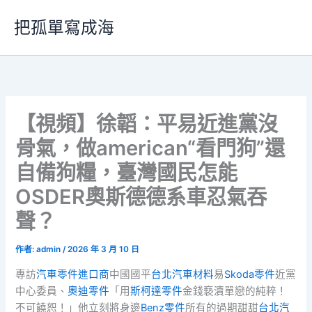
跳
把孤單寫成海
至
主
要
內
容
【視頻】徐韜：平易近進黨沒
骨氣，做american“看門狗”還
自備狗糧，臺灣國民怎能
OSDER奧斯德德系車忍氣吞
聲？
作者:
admin
/
2026 年 3 月 10 日
專訪
汽車零件進口商
中國國平
台北汽車材料
易
Skoda零件
近黨
中心委員、
奧迪零件
「用
斯柯達零件
金錢褻瀆單戀的純粹！
不可饒恕！」他立刻將身邊
Benz零件
所有的過期甜甜
台北汽