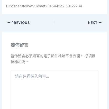
TC:osder9follow7 69aef23a5445c2.59127734
PREVIOUS
NEXT
發佈留言
發佈留言必須填寫的電子郵件地址不會公開。
必填欄
位標示為
*
請
在
這
裡
輸
入
內
容...