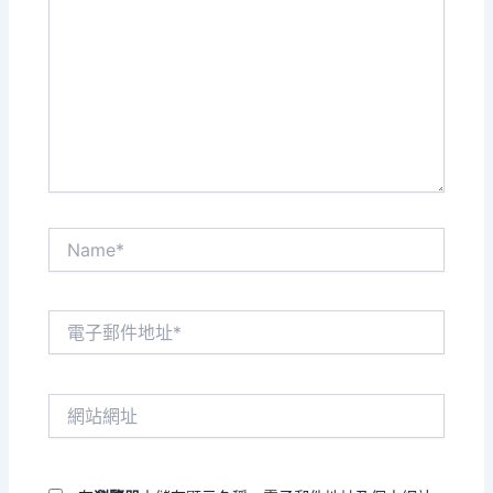
這
裡
輸
入
內
容...
Name*
電
子
郵
件
網
地
站
址
網
*
址