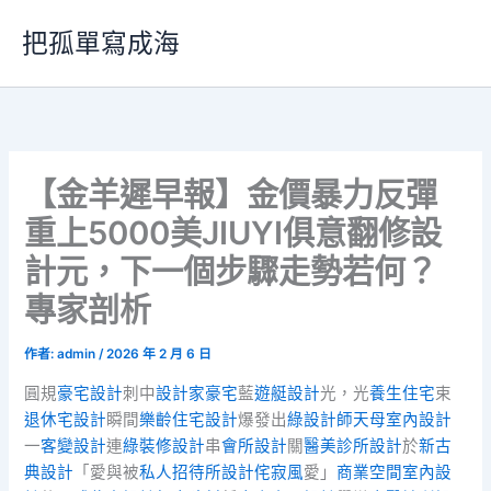
跳
把孤單寫成海
至
主
要
內
容
【金羊遲早報】金價暴力反彈
重上5000美JIUYI俱意翻修設
計元，下一個步驟走勢若何？
專家剖析
作者:
admin
/
2026 年 2 月 6 日
圓規
豪宅設計
刺中
設計家豪宅
藍
遊艇設計
光，光
養生住宅
束
退休宅設計
瞬間
樂齡住宅設計
爆發出
綠設計師
天母室內設計
一
客變設計
連
綠裝修設計
串
會所設計
關
醫美診所設計
於
新古
典設計
「愛與被
私人招待所設計
侘寂風
愛」
商業空間室內設