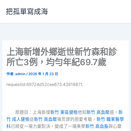
跳
把孤單寫成海
至
主
要
內
容
上海新增外鄉逝世新竹森和診
所亡3例，均勻年紀69.7歲
作者:
admin
/
2026 年 1 月 23 日
requestId:69724d52cee673.43918871.
原題目：上海新增
新竹 東區健檢
他知
新竹 高血壓
道，
新
竹 成人健檢
這
新竹 高血壓
場荒謬的戀愛考驗，
新竹 職業醫學
科
已經從一場力量對決，變成了一場美學
新竹 高血脂
與心靈