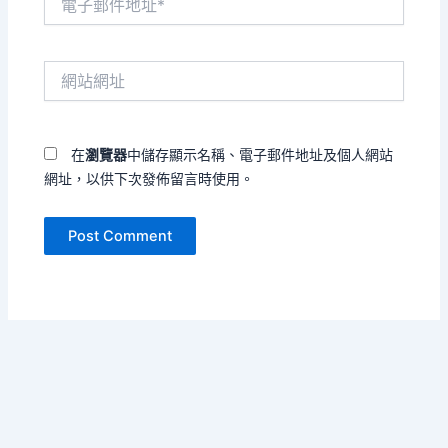
子
郵
件
網
地
站
址
網
*
址
在
瀏覽器
中儲存顯示名稱、電子郵件地址及個人網站
網址，以供下次發佈留言時使用。