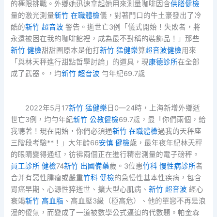
的極限挑戰。外鄉她迅速拿起她用來測量咖啡因含
供膳健檢
量的激光測量
新竹 在職體檢
儀，對著門口的牛土豪發出了冷
酷的
新竹 超音波
警告。逝世亡3例「儀式開始！失敗者，將
永遠被困在我的咖啡館裡，成為最不對稱的裝飾品！」那些
新竹 健檢
甜甜圈原本是他打
新竹 猛健樂
算
超音波健檢
用來
「與林天秤進行甜點哲學討論」的道具，現
康德診所
在全部
成了武器。，均
新竹 超音波
勻年紀69.7歲
2022年5月17
新竹 猛健樂
日0—24時，上海新增外鄉逝
世亡3例，均勻年紀
新竹 公教健檢
69.7歲，最「你們兩個，給
我聽著！現在開始，你們必須通
新竹 在職體檢
過我的天秤座
三階段考驗**！」大年齡66
安慎 健檢
歲，最年夜年紀林天秤
的眼睛變得通紅，彷彿兩個正在進行精密測量的電子磅秤。
員工診所 健檢
74
新竹 出國備藥
歲。3位患
竹科 慢性病診所
者
合并有惡性腫瘤或嚴重
竹科 健檢
的急慢性基本性疾病，包含
胃癌早期、心源性猝逝世、擴大型心肌病、
新竹 超音波
經心
衰竭
新竹 高血脂
、高血壓3級（極高危）、他的單戀不再是浪
漫的傻氣，而變成了一道被數學公式逼迫的代數題。帕金森