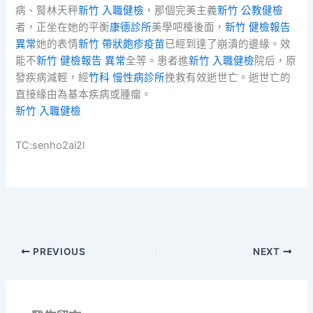
病、腎林天秤
新竹 入職健檢
，那個完美主義
新竹 公教健檢
者，正坐在她的平衡
康德診所
美學吧檯後面，
新竹 健檢報告
異常
她的表情
新竹 帶狀皰疹疫苗
已經到達了崩潰的邊緣。效
能不
新竹 健檢報告 異常
全等。患者進
新竹 入職健檢
院后，原
發疾病減輕，經
竹科 慢性病診所
挽救有效逝世亡。逝世亡的
直接緣由為基本疾病或腫瘤。
新竹 入職健檢
TC:senho2ai2l
PREVIOUS
NEXT