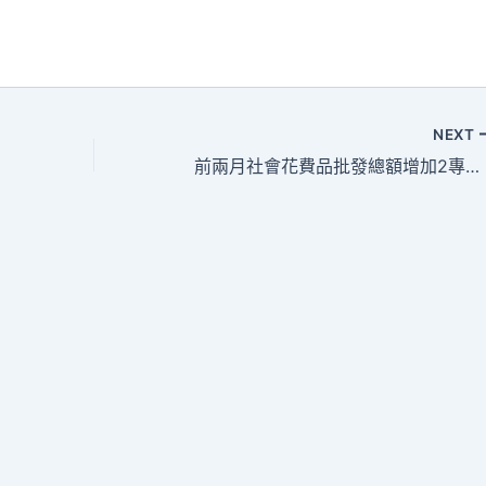
NEXT
前兩月社會花費品批發總額增加2專包養網站.8%