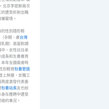
職。北京李密斯兩次
正的遭受折射出職
維權窘境。
時的性別隱形輕
”（孕期、產
台灣
哺乳期）易面對調
場中，女性往往承
作成長和生養養育
。本年全國兩會時
性別輕視
包養管道
曾登上熱搜，女職工
護再度激發代表委
網
包養站長
友也紛
本身在應聘中遭受
經過的事況。