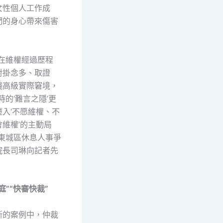
女性個人工作成
們的身心帶來傷害
工在維權經過歷程
對掛念多、取證
錢高級實際窘境，
時的‘難言之隱’更
入‘不愿維權、不
維權’的主動局
市東城區休息人事爭
院長司琳向記者先
庭”“快審快裁”
斯的案例中，仲裁