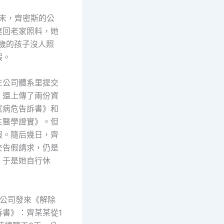
年末，齊密斯的公
婆回老家照料，她
1歲的孩子沒人照
假。
在公司體系里提交
，還上傳了兩份資
《病危告訴書》和
生醫學證實》。但
假。隨后幾日，齊
交告假請求，仍是
。于是她自行休
，公司發來《解除
訴書》：齊某某從1