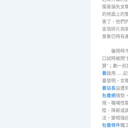
傷害損失女
的地面上的
害了，他們
金箔碎片與
景象仍時有
僱用時不
口試時被問
算”；劃一
養
錄用……
臺發明，女
養站長
益遭
包養網
情勢
視、職場性
陞、降薪或
法，變相強迫
包養條件
職