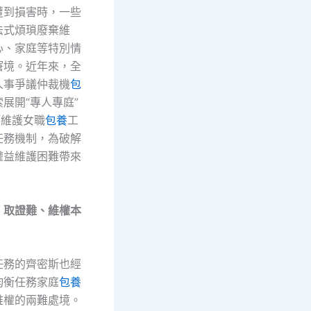
遭到損害時，一些
法式煩瑣廢棄維
心、家庭等特別情
窘境。近年來，全
人事爭議仲裁機
包
展開“專人專庭”
等維護女職
包養
工
任務機制，為破解
權益維護困難帶來
、取證難、維權本
任務的齊密斯也經
均衡任務家庭
包養
維權的兩難處境。