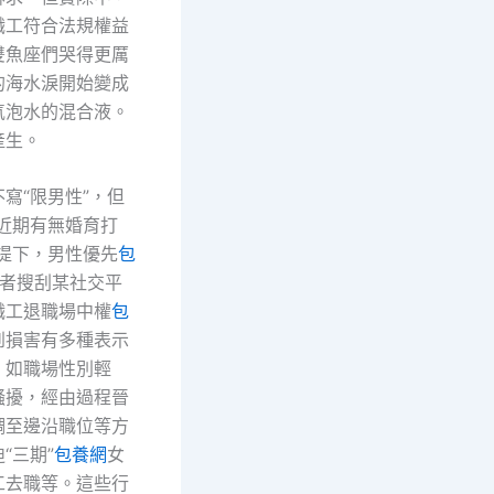
職工符合法規權益
雙魚座們哭得更厲
的海水淚開始變成
氣泡水的混合液。
產生。
寫“限男性”，但
“近期有無婚育打
前提下，男性優先
包
記者搜刮某社交平
職工退職場中權
包
到損害有多種表示
，如職場性別輕
騷擾，經由過程晉
調至邊沿職位等方
“三期”
包養網
女
工去職等。這些行