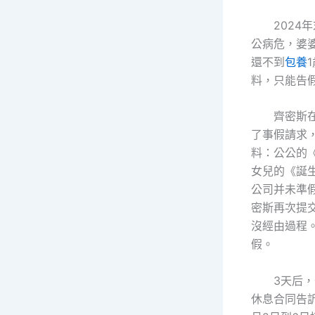
2024
公病危，婆
還不到
包養
料，只能告
齊密斯
了事假請求
料：公公的
女兒的《誕
公司并未準
密斯再次提
沒經由過程
假。
3天后
休息合同告