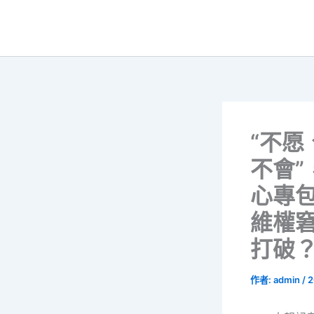
跳
至
主
要
內
容
“不愿
不會”
心專
維權
打破
作者:
admin
/
2