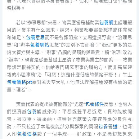
居，凡是只會斟酌本身管著隨手、便利，處理題目也不難簡
略粗魯。
若以“辦事思想”來看，物業應當是輔助業
包養網
主處理題
目的，業主有什么需求、請求，物業都要盡量想措施往完成
和知足，
包養意思
而不是各類阻擋，立場還挺野蠻。“治理思
想”和“辦事
包養網站
思想”的差別不言而喻：“治理”更多的是
誇大管控與主導，“辦事”凸顯的是履約與盡責。將“治理”改為
“辦事”，現實是從最基礎上厘清了物業與業主的關系——物業
應該是根據契約，供給專門研究辦事的履約方，而非高屋建
瓴的小區事務“治「可惡！這是什麼低級的情緒干擾！」牛土
包養價格ptt
豪對著天空大吼，他無法理解這種沒有標價的能
量。理者”。
樊蕓代表的提出被有關部分“光速”
包養條件
反應，也讓人
們逼真感
包養
觸感染到：平易近聲平易近意，真的能被聞
聲、被器重、被采納。這種建言獻策與疾速呼應的良性互
動，不只拉近了本能機能部分與群眾的間隔
包養管道
，也深
入印
包養價格
證了一個事理——好政策，不是憑幻想象來