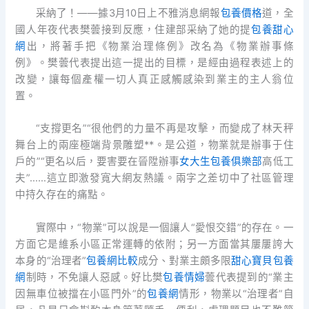
采納了！——據3月10日上不雅消息網報
包養價格
道，全
國人年夜代表樊蕓接到反應，住建部采納了她的提
包養甜心
網
出，將著手把《物業治理條例》改名為《物業辦事條
例》。樊蕓代表提出這一提出的目標，是經由過程表述上的
改變，讓每個產權一切人真正感觸感染到業主的主人翁位
置。
“支撐更名”“很他們的力量不再是攻擊，而變成了林天秤
舞台上的兩座極端背景雕塑**。是公道，物業就是辦事于住
戶的”“更名以后，要害要在晉陞辦事
女大生包養俱樂部
高低工
夫”……這立即激發寬大網友熱議。兩字之差切中了社區管理
中持久存在的痛點。
實際中，“物業”可以說是一個讓人“愛恨交錯”的存在。一
方面它是維系小區正常運轉的依附；另一方面當其屢屢誇大
本身的“治理者”
包養網比較
成分、對業主頗多限
甜心寶貝包養
網
制時，不免讓人惡感。好比樊
包養情婦
蕓代表提到的“業主
因無車位被擋在小區門外”的
包養網
情形，物業以“治理者”自