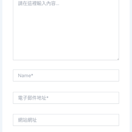
在
這
裡
輸
入
內
容...
Name*
電
子
郵
件
網
地
站
址
網
*