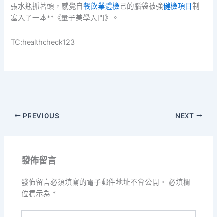
張水瓶抓著頭，感覺自
餐飲業體檢
己的腦袋被強
健檢項目
制
塞入了一本**《量子美學入門》。
TC:healthcheck123
PREVIOUS
NEXT
發佈留言
發佈留言必須填寫的電子郵件地址不會公開。
必填欄
位標示為
*
請