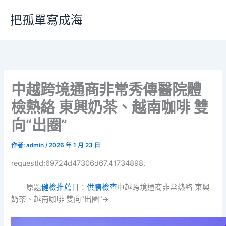
跳
把孤單寫成海
至
主
要
內
容
中越跨境通商非常秀傳醫院體
檢熱絡 東興奶茶、越南咖啡 雙
向“出圈”
作者:
admin
/
2026 年 1 月 23 日
requestId:69724d47306d67.41734898.
原題
健檢推薦
目：
供膳檢查
中越跨境通商非常熱絡 東興
奶茶、越南咖啡 雙向“出圈”→