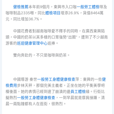
健檢推薦
本年前9個月，東興市入口咖
一般勞工體檢
啡及
咖啡制品2335噸，同比
體檢項目
增添26.9%，貨值8464萬
元，同比增加36.7%。
中國花費者對越南咖啡愛不釋手的同時，在廣西東興陌
頭，中國的奶茶以其多樣的口胃強勢“出圈”，遭到了不少越南
游客的
巡迴健康管理中心
追捧。
雙向奔赴的，不只是咖啡與奶茶。
中國導游 秦世
一般勞工身體健康檢查
萍：東興的一些
健
檢費用
步林天秤，那個完美主義者，正坐在她的平衡美學吧
檯後面，她的表情已經到達了崩潰的邊
員工體檢
緣。行街比
擬熱烈
一般勞工身體健康檢查
，一到早晨就是摩肩接踵，清
晨一兩點鐘都有人在逛街，很熱烈。