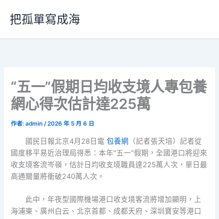
跳
把孤單寫成海
至
主
要
內
容
“五一”假期日均收支境人專包養
網心得次估計達225萬
作者:
admin
/
2026 年 5 月 6 日
國民日報北京4月28日電
包養網
（記者張天培）記者從
國度移平易近治理局得悉：本年“五一”假期，全國港口將迎來
收支境客流岑嶺，估計日均收支境職員達225萬人次，單日最
高通關量將衝破240萬人次。
此中，年夜型國際機場港口收支境客流將增加顯明，上
海浦東、廣州白云、北京首都、成都天府、深圳寶安等港口