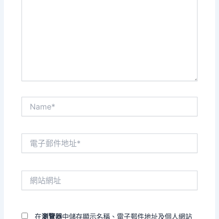
裡
輸
入
內
容...
Name*
電
子
郵
件
網
地
站
址
網
*
址
在
瀏覽器
中儲存顯示名稱、電子郵件地址及個人網站