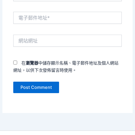
電
子
郵
件
網
地
站
址
網
*
址
在
瀏覽器
中儲存顯示名稱、電子郵件地址及個人網站
網址，以供下次發佈留言時使用。