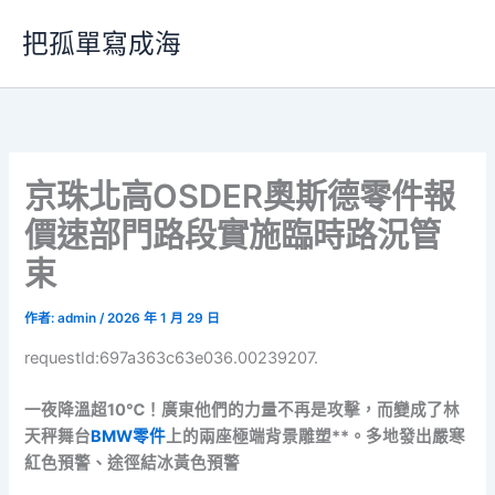
跳
把孤單寫成海
至
主
要
內
容
京珠北高OSDER奧斯德零件報
價速部門路段實施臨時路況管
束
作者:
admin
/
2026 年 1 月 29 日
requestId:697a363c63e036.00239207.
一夜降溫超10℃！廣東他們的力量不再是攻擊，而變成了林
天秤舞台
BMW零件
上的兩座極端背景雕塑**。多地發出嚴寒
紅色預警、途徑結冰黃色預警