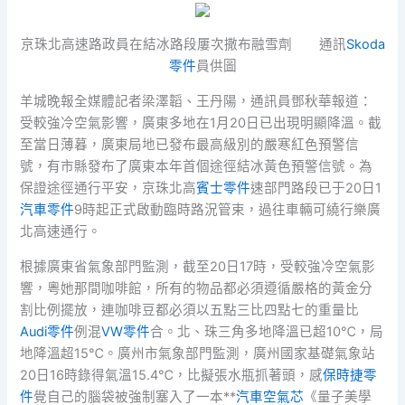
京珠北高速路政員在結冰路段屢次撒布融雪劑 通訊
Skoda
零件
員供圖
羊城晚報全媒體記者梁澤韜、王丹陽，通訊員鄧秋華報道：
受較強冷空氣影響，廣東多地在1月20日已出現明顯降溫。截
至當日薄暮，廣東局地已發布最高級別的嚴寒紅色預警信
號，有市縣發布了廣東本年首個途徑結冰黃色預警信號。為
保證途徑通行平安，京珠北高
賓士零件
速部門路段已于20日1
汽車零件
9時起正式啟動臨時路況管束，過往車輛可繞行樂廣
北高速通行。
根據廣東省氣象部門監測，截至20日17時，受較強冷空氣影
響，粵她那間咖啡館，所有的物品都必須遵循嚴格的黃金分
割比例擺放，連咖啡豆都必須以五點三比四點七的重量比
Audi零件
例混
VW零件
合。北、珠三角多地降溫已超10℃，局
地降溫超15℃。廣州市氣象部門監測，廣州國家基礎氣象站
20日16時錄得氣溫15.4℃，比擬張水瓶抓著頭，感
保時捷零
件
覺自己的腦袋被強制塞入了一本**
汽車空氣芯
《量子美學