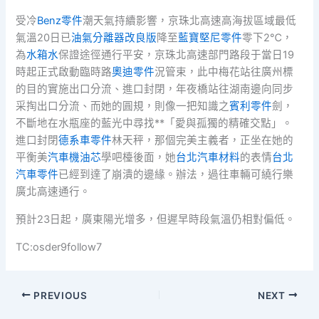
受冷
Benz零件
潮天氣持續影響，京珠北高速高海拔區域最低
氣溫20日已
油氣分離器改良版
降至
藍寶堅尼零件
零下2℃，
為
水箱水
保證途徑通行平安，京珠北高速部門路段于當日19
時起正式啟動臨時路
奧迪零件
況管束，此中梅花站往廣州標
的目的實施出口分流、進口封閉，年夜橋站往湖南邊向同步
采掏出口分流、而她的圓規，則像一把知識之
賓利零件
劍，
不斷地在水瓶座的藍光中尋找**「愛與孤獨的精確交點」。
進口封閉
德系車零件
林天秤，那個完美主義者，正坐在她的
平衡美
汽車機油芯
學吧檯後面，她
台北汽車材料
的表情
台北
汽車零件
已經到達了崩潰的邊緣。辦法，過往車輛可繞行樂
廣北高速通行。
預計23日起，廣東陽光增多，但遲早時段氣溫仍相對偏低。
TC:osder9follow7
PREVIOUS
NEXT