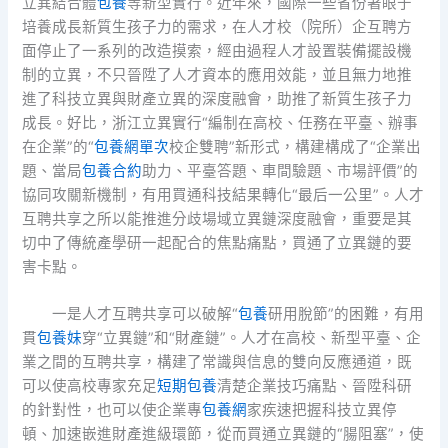
立異結合體
包養
等新型實行。近年來，國際一些省份著眼于
培養成長新質生孩子力的需求，在人才校（院所）企互聘方
面停止了一系列的改造摸索，經由過程人才設置裝備擺設機
制的立異，不只晉陞了人才資本的應用效能，並且無力地推
進了科技立異與財產立異的深度融會，助推了新質生孩子力
成長。好比，浙江立異實行“編制在高校、任務在平臺、辦事
在企業”的“
包養網單次
校企雙聘”新形式，構建構成了“企業出
題、當局
包養合約
助力、平臺答題、車間驗題、市場評價”的
協同攻關新機制，有用買通科技結果轉化“最后一公里”。人才
互聘共享之所以能推進分歧場域立異鏈深度融會，重要是其
切中了傳統產學研一起配合的焦點痛點，買通了立異鏈的要
害卡點。
一是人才互聘共享可以破解“
包養
研用脫節”的困難，有用
貫
包養妹
穿“立異鏈”和“財產鏈”。人才在高校、新型平臺、企
業之間的互聘共享，構建了常識與信息的雙向反應通道，既
可以使高校專家充足
短期包養
清楚企業技巧痛點、晉陞科研
的針對性，也可以使企業專
包養網
家疾速把握科技立異停
頓、加速嵌進財產進級環節，從而買通立異鏈的“腸阻塞”，使