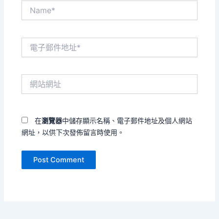
Name*
電
子
郵
件
網
地
站
址
網
*
址
在
瀏覽器
中儲存顯示名稱、電子郵件地址及個人網站
網址，以供下次發佈留言時使用。