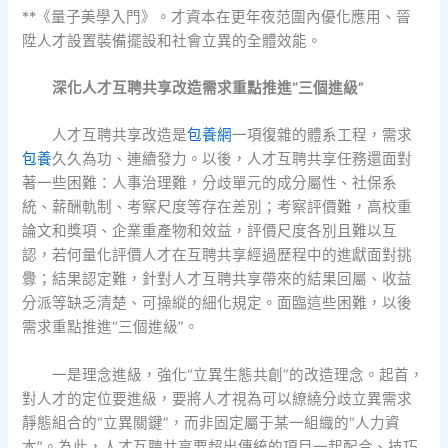
**《量子美學入門》。才資本在更年夜范圍內優化應用、晉
陞人才設置裝備擺設和社會立異的全體效能。
深化人才互聘共享改造需求重點推進“三個進級”
人才互聘共享改造是
包養網
一項復雜的體系工程，需求
包養
久久為功、連續發力。以後，人才互聘共享任務還面對
著一些困難：人事治理難，分歧單元的成分屬性、社保系
統、薪酬軌制、考察尺度等存在差別；考察評價難，高校重
論文和獎項、企業重產物和效益，評價尺度各別且難以互
認，若何量化評價人才在互聘共享經過歷程中的進獻面對挑
釁；結果認定難，針對人才互聘共享帶來的結果回屬、收益
分派等缺乏清楚、可操縱的細化規定。面臨這些困難，以後
需求重點推進“三個進級”。
一是理念進級，強化“立異生態共創”的改造理念。起首，
對人才的定位要進級，要將人才視為可以繚繞分歧立異需求
靜態組合的“立異關鍵”，而非固定屬于某一組織的“人力資
本”。為此，人才互聘共享要超出傳統的項目一起配合、技巧