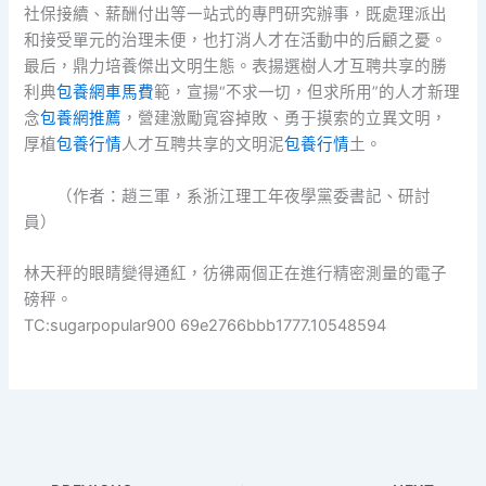
社保接續、薪酬付出等一站式的專門研究辦事，既處理派出
和接受單元的治理未便，也打消人才在活動中的后顧之憂。
最后，鼎力培養傑出文明生態。表揚選樹人才互聘共享的勝
利典
包養網車馬費
範，宣揚“不求一切，但求所用”的人才新理
念
包養網推薦
，營建激勵寬容掉敗、勇于摸索的立異文明，
厚植
包養行情
人才互聘共享的文明泥
包養行情
土。
（作者：趙三軍，系浙江理工年夜學黨委書記、研討
員）
林天秤的眼睛變得通紅，彷彿兩個正在進行精密測量的電子
磅秤。
TC:sugarpopular900 69e2766bbb1777.10548594