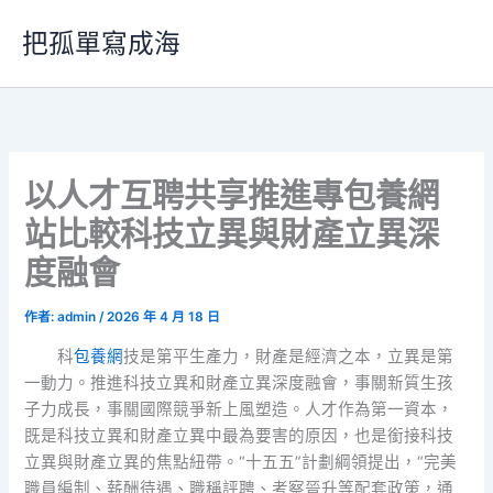
跳
把孤單寫成海
至
主
要
內
容
以人才互聘共享推進專包養網
站比較科技立異與財產立異深
度融會
作者:
admin
/
2026 年 4 月 18 日
科
包養網
技是第平生產力，財產是經濟之本，立異是第
一動力。推進科技立異和財產立異深度融會，事關新質生孩
子力成長，事關國際競爭新上風塑造。人才作為第一資本，
既是科技立異和財產立異中最為要害的原因，也是銜接科技
立異與財產立異的焦點紐帶。“十五五”計劃綱領提出，“完美
職員編制、薪酬待遇、職稱評聘、考察晉升等配套政策，通