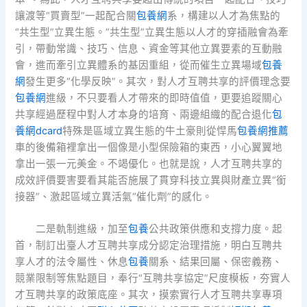
讓渡等“買賣型”一起配合關
包養網
系，構建以人才為焦點的
“共生型”立異生態。“共生型”立異生態以人才的穿插融會為牽
引，帶動常識、技巧、信息、資金等其他立異要素的互動融
會，進而牽引立異體系的基因重組，從而催生立異場域
包養
網
發生更多“化學反映”。其次，對人才互聘共享的評價理念要
包養網
進級，不只要看人才帶來的即時值值，更要追蹤關心
共享經過歷程中對人才本身的培育、兩邊組織的配合退化
包
養網dcard
特殊是區域立異生態的牛土豪則從悍馬
包養網推薦
車的後備箱裡拿出一個像是小型保險箱的東西，小心翼翼地
拿出一張一元美金。不竭優化。也就是說，人才互聘共享的
成效評價要害要看其能否施展了貫穿科技立異與財產立異“銜
接器”、激起區域立異活氣“催化劑”的感化。
二是軌制進級，加至
包養
公共政策供應和支撐力度。起
首，制訂出臺人才互聘共享成分認定治理措施，明白互聘共
享人才的法令屬性、休息
包養
關系、結果回屬、保密義務、
競業限制等焦點題目，奉行“互聘共享協定”尺度模板，夯實人
才互聘共享的政策底座。其次，摸索實行人才互聘共享專項