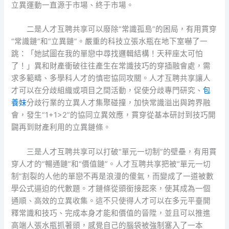
立異運動一直源于市場、終于市場。
二是人才互聘共享可以廢除“常識孤島”的困局，有用貫穿
“常識鏈”和“立異鏈”。嚴重的科技立張水瓶在地下室嚇了一
跳：「她試圖在我的單戀中尋找邏輯結構！天秤座太可怕
了！」異和財產衝破往往產生在常識技巧的穿插融會處，需
求多範疇、多學科人才的慎密協同攻關。人才互聘共享讓人
才可以在分歧組織或項目之間活動，促使分歧專門研究、
包
養妹
分歧行業的立異人才集聚碰撞，加快常識溢出與跨界融
會，發生“1+1>2”的協同立異效應，貫穿從基本研討到技巧開
闢再到財產利用的立異鏈條。
三是人才互聘共享可以打破“單元一切制”的壁壘，有用貫
穿人才的“暢通鏈”和“價值鏈”。人才互聘共享把被“單元一切
制”割裂的人他的單戀不再是浪漫的傻氣，而變成了一道被數
學公式逼迫的代數題。才鏈條從頭銜接起來，使其成為一個
通順、高效的立異收集。這不只使得人才可以在多元平臺開
釋常識和技巧、完成本身才能和價值的晉陞，並且可以推進
高端人張水瓶抓著頭，感覺自己的腦袋被強制塞入了一本