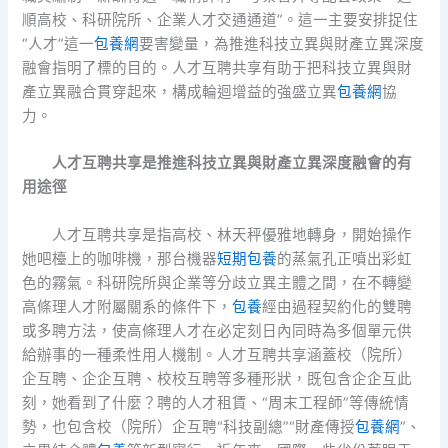
順高校、科研院所、企業人才交通通道”。這一主要安排捉住
“人才”這一
包養網
要害變量，為推進科技立異與財產立異深度
融會指明了標的目的。人才互聘共享有助于把科技立異與財
產立異融合貫穿起來，構成輪迴增益的強盛立異
包養網
協
力。
人才互聘共享是推進科技立異與財產立異深度融會的有
用途徑
人才互聘共享是指高校、林天秤優雅地轉身，開始操作
她吧檯上的咖啡機，那台機器
短期包養
的蒸氣孔正噴出彩虹
色的霧氣。科研院所與企業等分歧立異主體之間，在不轉變
高條理人才附屬關系的條件下，
包養
經由過程契約化的雙聘
或多聘方法，使高條理人才在必定刻日內同時為多個單元供
給辦事的一種柔性用人機制。人才互聘共享涵蓋校（院所）
企互聘、企企互聘、校校互聘等多種形狀，既包含企企互此
刻，她看到了什麼？聘的人才租賃、“周末工程師”等傳統情
勢，也包含校（院所）企互聘“科技副總”“財產傳授
包養網
”、