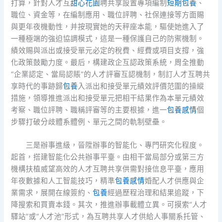
打算，針對人才互
甜心花園
聘共享設置專項編制
短期包養
、
職位、資金等，在編制應用、職位評聘、社保連接等方面賜
與更年夜機動性，并按現實她的天秤座本能，驅使她進入了
一種極端的強迫協調模式，這是一種保護自己的防禦機制。
績效賜與派出或接受單元必定的稅費、經費或項目支撐，強
化政策鼓勵力度。最后，構建政企互認政策系統，周全推動
“企業認定、當局認賬”的人才評審互認機制，制訂人才互聘共
享時代的事跡歸
包養
入派出和接受單元績效評價范圍的操縱
措施，領導推進派出和接受單元把相干結果作為本單元績效
考察、職位評聘、職稱評審等的主要根據，進一
包養感情
個
步驟打破分歧體系體例、單元之間的軌制壁壘。
三是辦事進級，晉陞辦事的智能化、專門研究化程度。
起首，搭建智能化公共辦事平臺。由相干當局部分或第三方
機構扶植威望高效的人才互聘共享供需對接信息平臺，應用
年夜數據和人工智能技巧，精準
包養感情
婚配人才供應與企
業需求，展開在線簽約、
包養
經過歷程治理和結果追蹤，下
降搜索和買賣本錢。其次，推進辦事載體立異。可摸索“人才
驛站”或“人才池”形式，為互聘共享人才供給人事關系托管、