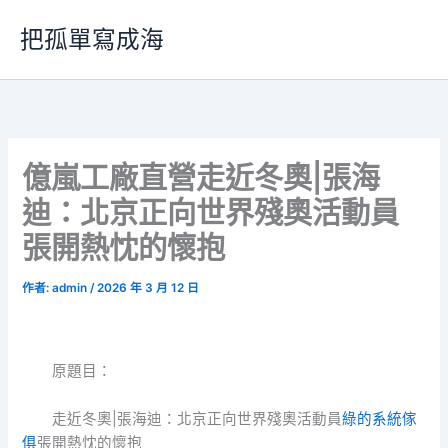
跳
把孤單寫成海
至
主
要
內
容
億嵐工廠直營走近冬奧|張海
迪：北京正向世界殘奧活動員
張開熱忱的懷抱
作者:
admin
/
2026 年 3 月 12 日
原題目：
走近冬奧|張海迪：北京正向世界殘奧活動員
綠的系統傢
俱
張開熱忱的懷抱