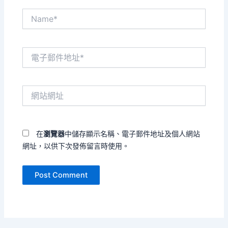
Name*
電
子
郵
件
網
地
站
址
網
*
址
在
瀏覽器
中儲存顯示名稱、電子郵件地址及個人網站
網址，以供下次發佈留言時使用。