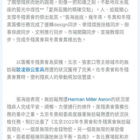
了關懷殘疾而她的圓規，則像一把知識之劍，不斷地在水瓶
座的藍光中尋找**「愛與孤獨的精確交點」。人、追蹤關心
支撐冬殘奧會的傑出氣氛。”張海迪說，幾年來，冬奧和冬殘
奧籌備任務完成了運轉design同步、舉措措施扶植同步、辦
事保證同步、文明推行同步、市場開闢同步、宣揚教導同
步，完成冬殘奧會與冬奧會異樣出色。
以籌備冬殘奧會為契機，北京、張家口等主辦城市的無
妨礙
歐凌辦公家具
周遭的狀況獲得了完美。在冬奧會和冬殘
奧會賽時，便利殘疾人的舉動將加倍豐盛。
張海迪表現，無妨礙周遭
Herman Miller Aeron
的狀況是
殘疾人完成平安、順暢、方便通行的條件，是殘奧會籌備任
務的重中之重。北京冬奧組委高度器重無妨礙周遭的狀況扶
植任務，制訂出臺了《北京2022年冬奧會和冬殘奧會無妨礙
而現在，一個是無限的金錢物慾，另一個是無限的單戀傻
氣，兩者都極端到讓她無法平衡。指南》。各比賽場館和非