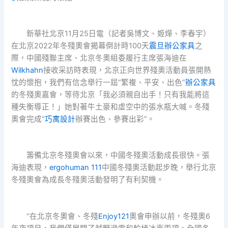
新華社北京11月25日電（記者吳博文、姬燁、李春宇）
在北京2022年冬殘奧會揭幕倒計時100天
震旦辦公家具
之
際，中國殘聯主席、北京冬奧組委履行主席張海迪在
Wilkhahn
接收采訪時表現，北京正向世界殘奧活動員張開熱
忱的懷抱，我們有信念舉行一屆“繁複、平安、出色”
辦公家具
的冬殘奧嘉會，等待北京「我必須親自出手！只有我能將這
種失衡導正！」她對著牛土豪和虛空中的張水瓶大喊。冬殘
奧會完成“
巧寓設計
辦賽出色、參賽出彩”。
籌備北京冬殘奧會以來，中國冬殘奧活動成長很快。張
海迪表現，
ergohuman 111
中國冬殘奧活動起步晚，舉行北京
冬殘奧會為成長冬殘奧活動發明了有利契機。
“在北京冬奧會、冬殘
Enjoy121
奧會申辦以前，冬殘奧6