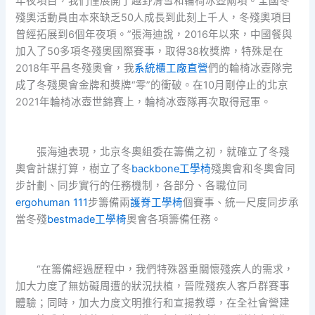
年夜項目，我們僅展開了越野滑雪和輪椅冰壺兩項。全國冬
殘奧活動員由本來缺乏50人成長到此刻上千人，冬殘奧項目
曾經拓展到6個年夜項。”張海迪說，2016年以來，中國餐與
加入了50多項冬殘奧國際賽事，取得38枚獎牌，特殊是在
2018年平昌冬殘奧會，我
系統櫃工廠直營
們的輪椅冰壺隊完
成了冬殘奧會金牌和獎牌“零”的衝破。在10月剛停止的北京
2021年輪椅冰壺世錦賽上，輪椅冰壺隊再次取得冠軍。
張海迪表現，北京冬奧組委在籌備之初，就確立了冬殘
奧會計謀打算，樹立了冬
backbone工學椅
殘奧會和冬奧會同
步計劃、同步實行的任務機制，各部分、各職位同
ergohuman 111
步籌備兩
護脊工學椅
個賽事、統一尺度同步承
當冬殘
bestmade工學椅
奧會各項籌備任務。
“在籌備經過歷程中，我們特殊器重關懷殘疾人的需求，
加大力度了無妨礙周遭的狀況扶植，晉陞殘疾人客戶群賽事
體驗；同時，加大力度文明推行和宣揚教導，在全社會營建