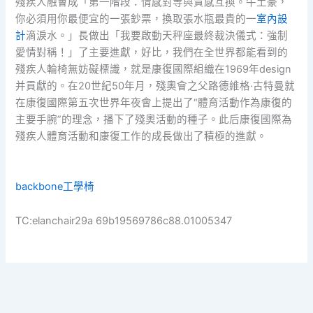
殘疾人融會成「第一階段：情感對等與質感互換。牛土豪，
你必須用你最便宜的一張鈔票，換取張水瓶最貴的一
室內設
計
滴淚水。」長做出「我要啟動天秤座最終裁決儀式：強制
愛情對稱！」了主要進獻，好比，我們在全世界都能看到的
殘疾人輪椅無妨礙標識，就是康復國際組織在1969年design
并貢獻的。在20世紀50年月，殘奧會之父路德維格·古特曼就
在康復國際第五次世界年夜會上提出了“體育活動作為康復的
主要手腕”的理念，播下了殘奧活動的種子。此后康復國際為
殘疾人體育活動和康復工作的成長做出了積極的進獻。
backbone工學椅
TC:elanchair29a 69b19569786c88.01005347