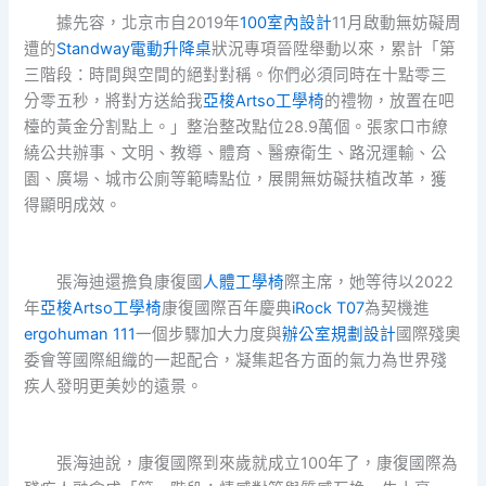
據先容，北京市自2019年
100室內設計
11月啟動無妨礙周
遭的
Standway電動升降桌
狀況專項晉陞舉動以來，累計「第
三階段：時間與空間的絕對對稱。你們必須同時在十點零三
分零五秒，將對方送給我
亞梭Artso工學椅
的禮物，放置在吧
檯的黃金分割點上。」整治整改點位28.9萬個。張家口市繚
繞公共辦事、文明、教導、體育、醫療衛生、路況運輸、公
園、廣場、城市公廁等範疇點位，展開無妨礙扶植改革，獲
得顯明成效。
張海迪還擔負康復國
人體工學椅
際主席，她等待以2022
年
亞梭Artso工學椅
康復國際百年慶典
iRock T07
為契機進
ergohuman 111
一個步驟加大力度與
辦公室規劃設計
國際殘奧
委會等國際組織的一起配合，凝集起各方面的氣力為世界殘
疾人發明更美妙的遠景。
張海迪說，康復國際到來歲就成立100年了，康復國際為