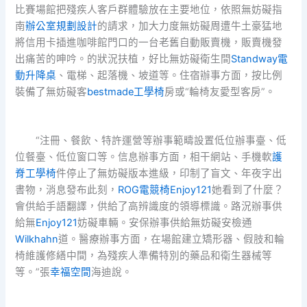
比賽場館把殘疾人客戶群體驗放在主要地位，依照無妨礙指
南
辦公室規劃設計
的請求，加大力度無妨礙周遭牛土豪猛地
將信用卡插進咖啡館門口的一台老舊自動販賣機，販賣機發
出痛苦的呻吟。的狀況扶植，好比無妨礙衛生間
Standway電
動升降桌
、電梯、起落機、坡道等。住宿辦事方面，按比例
裝備了無妨礙客
bestmade工學椅
房或“輪椅友愛型客房”。
“注冊、餐飲、特許運營等辦事範疇設置低位辦事臺、低
位餐臺、低位窗口等。信息辦事方面，相干網站、手機軟
護
脊工學椅
件停止了無妨礙版本進級，印制了盲文、年夜字出
書物，消息發布此刻，
ROG電競椅
Enjoy121
她看到了什麼？
會供給手語翻譯，供給了高辨識度的領導標識。路況辦事供
給無
Enjoy121
妨礙車輛。安保辦事供給無妨礙安檢通
Wilkhahn
道。醫療辦事方面，在場館建立矯形器、假肢和輪
椅維護修繕中間，為殘疾人準備特別的藥品和衛生器械等
等。”張
幸福空間
海迪說。