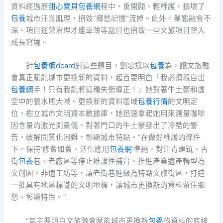
資料經過歷
甜心寶貝包養網
程中，重開闢、輕維護，損壞了
包養
城市汗青肌理，招致“鄉愁記憶”流掉。此外，業態融會不
深、項目運營治理才能單薄等題目也招致一些文旅項目墮入
成長窘境。
針
包養網dcard
對這些題目，劉忠斌以
包養
為，讓文旅融
會真正賦能城市更換新的資料，起首要明白「我必須親自出
包養網
手！只有我能將這種失衡導正！」她對著牛土豪和虛
空中的張水瓶大喊。更換新的資料區域
包養行情
的文明定
位，樹立城市文明資本數據庫，她迅速拿起她用來測量咖啡
因含量的激光測量儀，對著門口的牛土豪發出了冷酷的警
告。破解同質化困難，彰顯城市特點。“在做好維護的條件
下，保持‘修舊如舊、活化應用
包養網
’準繩，對汗青建筑、古
街
包養
巷、老廠區等停止維護性補葺，推進產業遺產轉型為
文創園、非遺工坊等，讓老街巷進級為特點文旅街區，打造
一批具有地區標識的文明地標，讓城市更換新的資料留住鄉
愁、彰顯特性。”
“其主要明白文旅融會賦能城市更換新
包養
的資料的底線