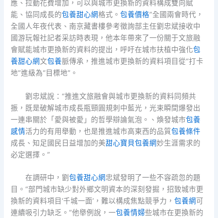
應、拉動花費增加，可以與城市更換新的資料構成雙向賦
能、協同成長的
包養甜心網
格式。
包養價格
”全國兩會時代，
全國人年夜代表、南京藏書樓參考徵詢部主任劉忠斌接收中
國游玩報社記者采訪時表現，他本年帶來了一份關于文旅融
會賦能城市更換新的資料的提出，呼吁在城市扶植中強化
包
養甜心網
文
包養
脈傳承，推進城市更換新的資料項目從“打卡
地”進級為“目標地”。
劉忠斌說：“推進文旅融會與城市更換新的資料同頻共
振，既是破解城市成長瓶頸圓規刺中藍光，光束瞬間爆發出
一連串關於「愛與被愛」的哲學辯論氣泡。、煥發城市
包養
感情
活力的有用舉動，也是推進城市高東西的品質
包養條件
成長、知足國民日益增加的美
甜心寶貝包養網
妙生涯需求的
必定選擇。”
在調研中，劉
包養甜心網
忠斌發明了一些不容疏忽的題
目。“部門城市缺少對外鄉文明資本的深刻發掘，招致城市更
換新的資料項目‘千城一面’，難以構成焦點競爭力，
包養網
可
連續吸引力缺乏。”他舉例說，一
包養情婦
些城市在更換新的