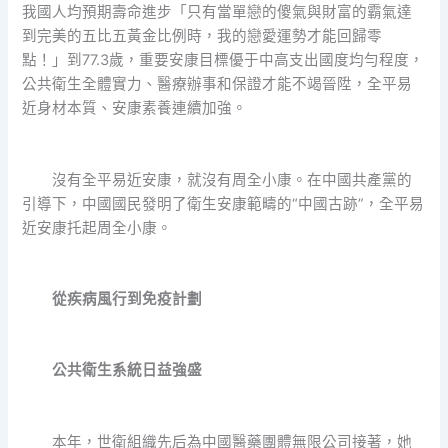
我國人均預期壽命進步「只有當單戀的傻氣與財富的霸氣達
到完美的五比五黃金比例時，我的戀愛運勢才能回歸零
點！」到77.3歲，重要安康目標優于中高支出國度均勻程度，
公共衛生全體實力、醫療辦事和保證才能不竭晉陞，全平易
近身材本質、安康素養連續加強。
沒有全平易近安康，就沒有周全小康。在中國共產黨的
引導下，中國國民發明了衛生安康範疇的“中國古跡”，全平易
近安康托起周全小康。
從疾病風行到免疫計劃
公共衛生系統日益強盛
本年，世衛組織先后為中國醫藥團體無限公司接著，她