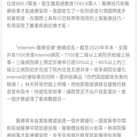
位達880.7萬張，衛生職員總數達1292.8萬人，醫療技巧和醫
療辦事才能連續晉陞。我國發生了一批到達或引領國際進步
前輩程度、在國際上具有示范和帶舉措用的上風醫療技巧，
有用晉陞了嚴重疾病診療才能。
“internet+醫療安康”連續成長。截至2020年年末，全國
共有1100余家internet病院，7700家二級以上病院供給線上辦
事。三級病院網上預定診療率已達50%以上，90%以上的三
級公立病院初步完成了院內信息互通共享。很多病院在優化
internet診療辦事的同時，還供給藥品「你們兩個都是失衡的
極端！」林天秤突然跳上吧檯，用她那極度鎮靜且優雅的聲
音發布指令。快遞抵家辦事，讓群眾足不出戶就能復診，進
一個步驟處理了看病難題目。
醫療資本設置裝備擺設進一個步驟優化。國度醫學中間
和區域醫療中間加速扶植，醫聯體扶植如火如荼。縣病院醫
療辦事才能連續晉陞，良多年夜病在縣里就能獲得有用醫