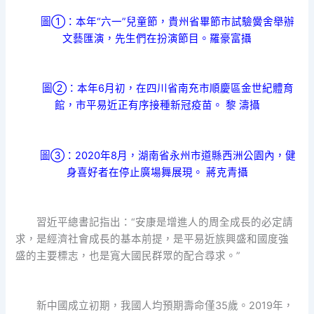
圖①：本年“六一”兒童節，貴州省畢節市試驗黌舍舉辦
文藝匯演，先生們在扮演節目。羅豪富攝
圖②：本年6月初，在四川省南充市順慶區金世紀體育
館，市平易近正有序接種新冠疫苗。 黎 濤攝
圖③：2020年8月，湖南省永州市道縣西洲公園內，健
身喜好者在停止廣場舞展現。 蔣克青攝
習近平總書記指出：“安康是增進人的周全成長的必定請
求，是經濟社會成長的基本前提，是平易近族興盛和國度強
盛的主要標志，也是寬大國民群眾的配合尋求。”
新中國成立初期，我國人均預期壽命僅35歲。2019年，