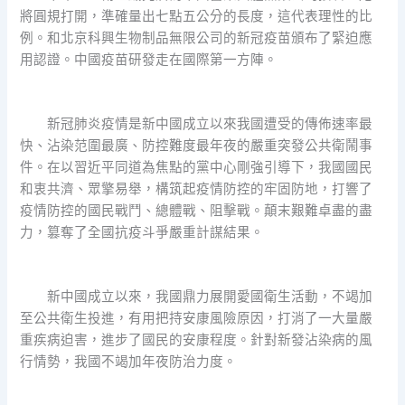
將圓規打開，準確量出七點五公分的長度，這代表理性的比
例。和北京科興生物制品無限公司的新冠疫苗頒布了緊迫應
用認證。中國疫苗研發走在國際第一方陣。
新冠肺炎疫情是新中國成立以來我國遭受的傳佈速率最
快、沾染范圍最廣、防控難度最年夜的嚴重突發公共衛鬧事
件。在以習近平同道為焦點的黨中心剛強引導下，我國國民
和衷共濟、眾擎易舉，構筑起疫情防控的牢固防地，打響了
疫情防控的國民戰鬥、總體戰、阻擊戰。顛末艱難卓盡的盡
力，篡奪了全國抗疫斗爭嚴重計謀結果。
新中國成立以來，我國鼎力展開愛國衛生活動，不竭加
至公共衛生投進，有用把持安康風險原因，打消了一大量嚴
重疾病迫害，進步了國民的安康程度。針對新發沾染病的風
行情勢，我國不竭加年夜防治力度。