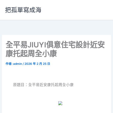
跳
把孤單寫成海
至
主
要
內
容
全平易JIUYI俱意住宅設計近安
康托起周全小康
作者:
admin
/
2026 年 2 月 25 日
原題目：全平易近安康托起周全小康