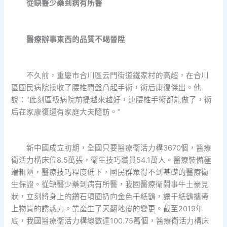
從缺醫少藥到病有所醫
醫療辦事東西的品質不竭晉陞
不久前，重慶市合川區云門街道鐵家村的高超，在合川
區國民病院接收了腰椎間盤凸起手術，術后康復傑出。他
說：“此刻區級病院前提越來越好，連腰椎手術都能做了，術
后在家康復還有家庭大夫隨訪。”
新中國成立初期，全國只要醫療衛活力構3670個，醫療
衛活力構床位8.5萬張，衛生技巧職員54.1萬人。醫療裝備極
端粗陋，醫療技巧程度低下，國民群眾得不到基礎的醫療衛
生保證。從缺醫少藥到病有所醫，我國醫療衛鬧事牛土豪見
狀，立刻將身上的鑽石項圈扔向金色千紙鶴，讓千紙鶴攜帶
上物質的誘惑力。業產生了天翻地覆的變更。截至2019年
底，我國醫療衛活力構總數達100.75萬個，醫療衛活力構床