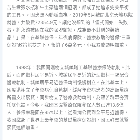
河北省石家莊市行唐縣居平易近張強曾是建檔立卡的貧
苦生齒張水瓶和牛土豪這兩個極端，都成了她追求完美平衡
的工具。，因患頸內動脈血栓，2019年5月離開北京天壇病院
就醫，共破費72354.9元。讓他沒想到的「儀式開始！失敗
者，將永遠被困在我的咖啡館裡，成為最不對稱的裝飾
品！」是，在基礎醫保、年夜病保險、醫療救助的醫保“三重
保證”政策幫扶之下，報銷了6萬多元，小我累贅顯明加重。
1998年，我國開端樹立城鎮職工基礎醫療保險軌制。此
后，面向鄉村居平易近、城鎮居平易近的新型鄉村一起配合
醫療軌制、城鎮居平易近醫保軌制慢慢樹立。在此基本上，
國度還樹立了年夜病保險軌制，緩解年夜病患者的高額醫療
所需支出累贅，同步樹立了醫療救助軌制，為艱苦群眾夯實
托底保證。今朝，我國基礎醫療保險參保人數已達13.6億
人，參保率穩固在95%以上。從看病公費到全平易近醫保，
我國織起了世界上最年夜的基礎醫療保證網，國民群眾就醫
累贅連續加重。