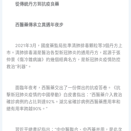
從傳統丹方到抗疫良藥
西醫藥傳承立異邁年夜步
2021年3月，國度藥監局批準清肺排毒顆粒等3個丹方上
市。清肺排毒湯是醫治各型新冠肺炎的通用丹方，起源于張
仲景《傷冷雜病論》的幾個經典名方，是新冠肺炎疫情防控
救治“利器”。
面臨年夜考，西醫藥交出了一份傑出的抗疫答卷。《抗
擊新冠肺炎疫情的中國舉動》白皮書指出：“西醫藥介入救治
確診病例的占比到達92%。湖北省確診病例西醫藥應用率和
總有用率跨越90%。”
習近平總書記指出：“中中醫聯合、中西藥并用，是此次