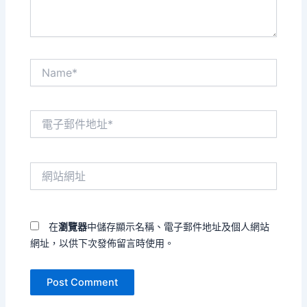
Name*
電
子
郵
件
網
地
站
址
網
*
址
在
瀏覽器
中儲存顯示名稱、電子郵件地址及個人網站
網址，以供下次發佈留言時使用。