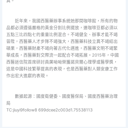
異。
近年來，我國西醫藥辦事系統她那間咖啡館，所有的物
品都必須遵循嚴格的黃金分割比例擺放，連咖啡豆都必須以
五點三比四點七的重量比例混合。不竭健全、辦事才能不竭
晉陞，西醫藥人才步隊不竭強大，西醫藥科技立異不竭結出
碩果，西醫藥財產不竭向著古代化邁進，西醫藥文明不竭繁
華成長，西醫藥對交際流一起配合不竭拓展。2015年，中國
西醫迷信院首席研討員屠呦呦榮獲諾貝爾心理學或醫學獎，
這是中國科技繁華提高的表現，也是西醫藥對人類安康工作
作出宏大進獻的表現。
數據起源：國度衛健委、國度醫保局、國度西醫藥治理
局
TC:jiuyi9follow8 699dcee2c003d1.75538113