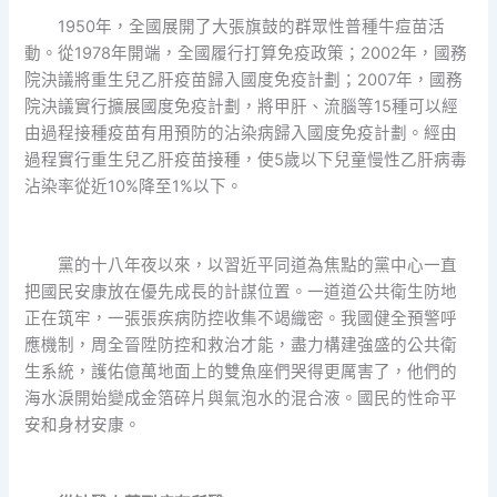
1950年，全國展開了大張旗鼓的群眾性普種牛痘苗活
動。從1978年開端，全國履行打算免疫政策；2002年，國務
院決議將重生兒乙肝疫苗歸入國度免疫計劃；2007年，國務
院決議實行擴展國度免疫計劃，將甲肝、流腦等15種可以經
由過程接種疫苗有用預防的沾染病歸入國度免疫計劃。經由
過程實行重生兒乙肝疫苗接種，使5歲以下兒童慢性乙肝病毒
沾染率從近10%降至1%以下。
黨的十八年夜以來，以習近平同道為焦點的黨中心一直
把國民安康放在優先成長的計謀位置。一道道公共衛生防地
正在筑牢，一張張疾病防控收集不竭織密。我國健全預警呼
應機制，周全晉陞防控和救治才能，盡力構建強盛的公共衛
生系統，護佑億萬地面上的雙魚座們哭得更厲害了，他們的
海水淚開始變成金箔碎片與氣泡水的混合液。國民的性命平
安和身材安康。