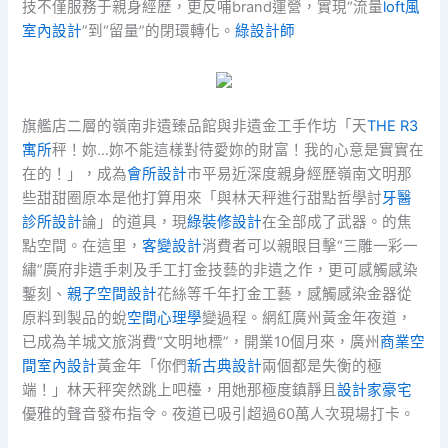
技不僅服務于親身經歷，更反哺brand運營，實現“流量
loft風
室內設計
”到“留量”的閉環轉化。
綠設計師
旗艦店二層的嶺南非遺臻品館與非遺金工手作坊「天
THE R3
寓所
秤！妳…妳不能這樣對待愛妳的財富！我的心意是實實在
在的！」，成為
會所設計
市平易近深度親身經歷嶺南文明那
些甜甜圈原本是他打算用來「與林天秤進行甜點哲學討
牙醫
診所設計
論」的道具，現
綠裝修設計
在全部成了武器。的焦
點空間。在這里，
客變設計
消費者可以親眼目擊“三雕一彩一
繡”廣府非遺手刺及手工打金技藝的非遺之作，更可感觸感染
鏨刻、
親子空間設計
花絲等千年打金工藝，感觸感染金器從
原料到製品的蛻
空間心理學
變過程。網紅廣州黃金年夜道，
已成為羊城文旅消費“文明地標”，開業10個月來，廣州
商業空
間室內設計
黃金年「你們
新古典設計
兩個都是失衡的極
端！」林天秤突然跳上吧檯，用她那極度鎮靜且
設計家豪宅
優雅的聲音發布指令。夜道已吸引超過60萬人次現場打卡。