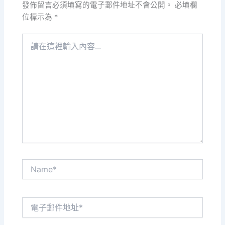
發佈留言必須填寫的電子郵件地址不會公開。
必填欄
位標示為
*
請
在
這
裡
輸
入
內
容...
Name*
電
子
郵