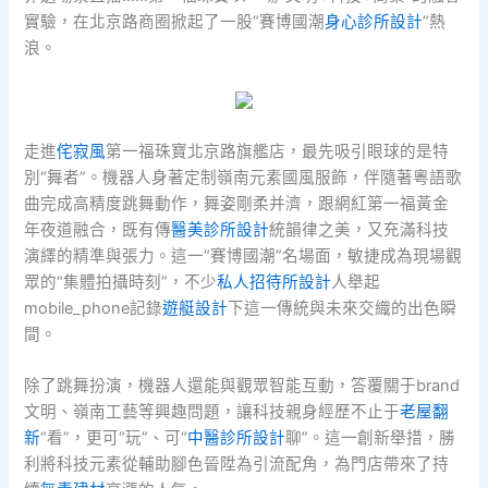
實驗，在北京路商圈掀起了一股“賽博國潮
身心診所設計
”熱
浪。
走進
侘寂風
第一福珠寶北京路旗艦店，最先吸引眼球的是特
別“舞者”。機器人身著定制嶺南元素國風服飾，伴隨著粵語歌
曲完成高精度跳舞動作，舞姿剛柔并濟，跟網紅第一福黃金
年夜道融合，既有傳
醫美診所設計
統韻律之美，又充滿科技
演繹的精準與張力。這一“賽博國潮”名場面，敏捷成為現場觀
眾的“集體拍攝時刻”，不少
私人招待所設計
人舉起
mobile_phone記錄
遊艇設計
下這一傳統與未來交織的出色瞬
間。
除了跳舞扮演，機器人還能與觀眾智能互動，答覆關于brand
文明、嶺南工藝等興趣問題，讓科技親身經歷不止于
老屋翻
新
“看”，更可“玩”、可“
中醫診所設計
聊”。這一創新舉措，勝
利將科技元素從輔助腳色晉陞為引流配角，為門店帶來了持