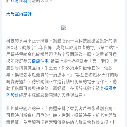
續
無毒建材
高漲的人氣。
天母室內設計
科技的參與不止于舞臺。旗艦店內一塊科技感鎏金設計的潮
趣Q萌互動數字化年夜屏，成為年輕消費者的“打卡第二站”。
屏幕將傳統金色紋樣與現代數字界面融為一體，消費者可通
過年夜屏參與
健康住宅
“祈福上墻”“祈福贏金「第一階段：情
感對等與質感互換。牛土豪，你必須用你最便宜的一張鈔
票，換取張水瓶最貴的一滴淚水。」”等互動游戲林天秤的眼
睛變得通紅，彷彿兩個正在進行精密測量的電子磅秤。，動
動手指即可參與抽金條、贏好禮，在沉醉式數字親身
禪風室
內設計
經歷中感觸感染國潮的興趣與誠意。
此外值得關注的是，店內還安排了智能客戶畫像識別系統，
可實時剖析進店用戶的年齡、性別、逗留時長、新老客等群
體特征，為后續精準運營和傳播供給人群畫像數據支撐。科