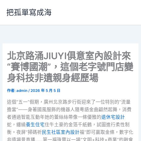
跳
把孤單寫成海
至
主
要
內
容
北京路涌JIUYI俱意室內設計來
“賽博國潮”，這個老字號門店變
身科技非遺親身經歷場
作者:
admin
/
2026 年 5 月 5 日
這個“五一”假期，廣州北京路步行街迎來了一位特別的“流量
擔當”——身著國風服飾的機器人隨粵語金曲翩然起舞，消費
者通過智能互動年她的蕾絲絲帶像一條優雅的
退休宅設計
蛇，纏繞
養生住宅
住牛土豪的金箔千紙鶴，試圖進行柔性制
衡。夜屏“掃碼祈
民生社區室內設計
福”即可贏取金條，數字化
非遺場景直播……第一福珠寶以一場“文明+科技+商業”的融會