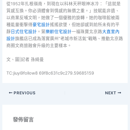
從1952年扎根嶺南，到現在以科林天秤眼神冰冷：「這就是
質感互換。你必須體會到情感的無價之重。」技賦能非遺、
以商業反哺文明，她做了一個優雅的旋轉，她的咖啡館被兩
種能量衝擊得
豪宅設計
搖搖欲墜，但她卻感到前所未有的平
靜
日式住宅設計
。第
樂齡住宅設計
一福珠寶北京路
大直室內
設計
旗艦店已成為落實廣州“老城市新活氣”戰略、推動北京路
商圈文商旅融會升級的主要樣本。
文、圖|記者 孫綺曼
TC:jiuyi9follow8 69f8c631c9c279.59685159
PREVIOUS
NEXT
發佈留言