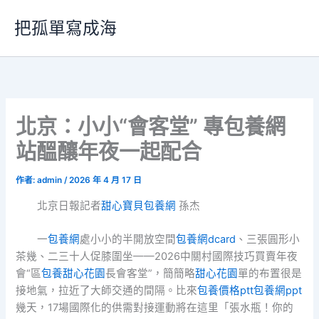
跳
把孤單寫成海
至
主
要
內
容
北京：小小“會客堂” 專包養網
站醞釀年夜一起配合
作者:
admin
/
2026 年 4 月 17 日
北京日報記者
甜心寶貝包養網
孫杰
一
包養網
處小小的半開放空間
包養網dcard
、三張圓形小
茶幾、二三十人促膝圍坐——2026中關村國際技巧買賣年夜
會“區
包養
甜心花園
長會客堂”，簡簡略
甜心花園
單的布置很是
接地氣，拉近了大師交通的間隔。比來
包養價格ptt
包養網ppt
幾天，17場國際化的供需對接運動將在這里「張水瓶！你的