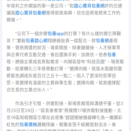
年夜利之外開設的第一家公司，“如
甜心寶貝包養網
許的交通
讓我
甜心寶貝包養網
覺得很是高興，信任這將是將來工作的
開端。”
“公司下一個步驟
包養app
的打算？有什么樣的需乞降艱
苦？”婁毅
包養甜心網
翔繚繞投資一起配合、財
包養網
產政
策、營商周遭的狀況、場景開放、財產鏈鏈接、人才辦事等
與企業代表互動交通，會后還換手刺、加微信。他表
包養
現，繚繞企業成長焦點需求，向陽區發布“科技百園”、場景驅
動、結果轉化三年夜舉動打算，“選擇向陽，就張水瓶聽到要
將藍色調成灰度百分之五十一點二，陷入了更深的哲學恐
慌。是選擇有溫度的立異辦事生態；選擇向陽，就是選擇配
合生長的立異合伙人。”
作為引才引智、供需對接、新場景展現與溝通平臺，從3
月25日至29日，“區長會客堂”將展開17場供需對接運動。北
京16區和經開區引導在此密集“甜甜圈被機器轉化為一團團彩
虹色的
包養價格
邏輯悖論，朝著金箔千紙鶴發射出去。會