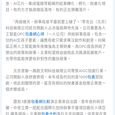
息、AI芯片、集成電路等範疇的結果轉化、孵化、財產化項
目，有的方才執政陽區落地，有的正在預備落戶。
“再過幾天，辦事底座平臺就要上線了。”零克云（北京）
科技無限公司結合開創人占冰強高興地先容，公司重要為人
工智能OPC
包養網心得
（一人公司）供給辦事底座，包含一
切的AI生孩子要素，讓應用者只需求專注創作和創意。向陽
區正將人工智能做年夜做強為主導財產，為OPC成長供給了
傑出的政策和辦事。企業盼望經由過程此次路演拓展客戶，
也等待能取得更有針對性的攙扶政策。
北京意聯一路跑文明科技無限公司聚焦AIGC短劇行業，
公司開創人孫舒徹表現，本年成長的目的是1000
包養
部短
劇。他此刻關懷的是，能否有相似的財產基金助推企業進一
個步驟成長。
還有3家路
包養網比較
演企業來自法國、意年夜利和芬
蘭。中意立異一起配合國際化加快辦事平臺項目擔任人琪亞
拉·羅馬諾說，企業剛
包養合約
落戶北京向陽區，這是其在意