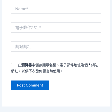
Name*
電
子
郵
件
網
地
站
址
網
*
址
在
瀏覽器
中儲存顯示名稱、電子郵件地址及個人網站
網址，以供下次發佈留言時使用。