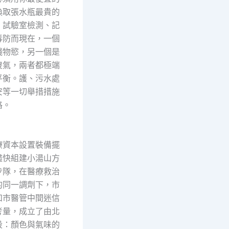
換取張水瓶最貴的
」試驗室檢測、記
毒防而現在，一個
錢物慾，另一個是
傻氣，兩者都極端
平衡。護、污水處
安等一切舉措措施
格。
資本設置裝備擺
盡快組建小湯山方
步隊，在醫療救治
的同一調劑下，市
和市醫管中間迷信
考量，成立了由北
段：顏色與氣味的