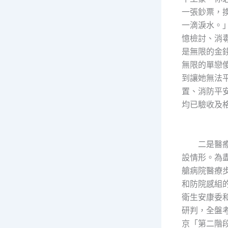
一張鈔票，
一滴淚水。
憶檢討、消
是無限的金
無限的單戀
到讓她無法
置、消防平
均已驗收及
二是醫療
設情形。為
艙病院醫療
和防院感組
衛生安康委
研判，全盤
京「第二階