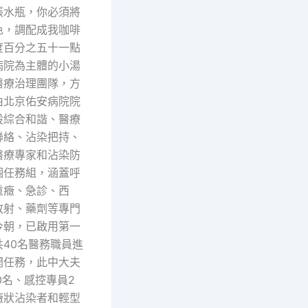
張水瓶，你必須將
色，調配成我咖啡
度百分之五十一點
病院為主體的小湯
醫療治理團隊，方
由北京佑安病院院
設綜合和諧、醫療
聯絡、沾染把持、
醫療專家和沾染防
個任務組，涵蓋呼
重癥、急診、西
放射、藥劑等專門
今朝，已啟用第一
40名醫務職員進
開任務，此中大夫
0名、感控專員2
癥狀沾染者和輕型