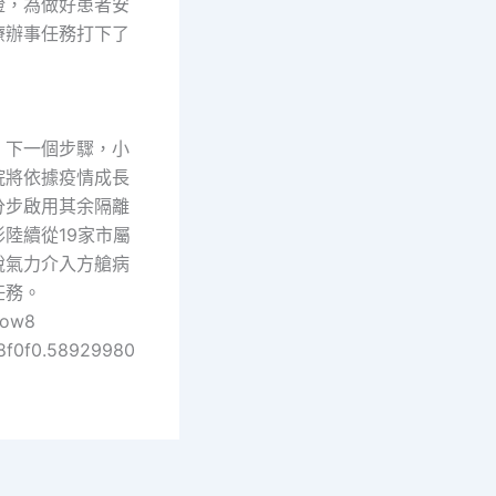
證，為做好患者安
療辦事任務打下了
下一個步驟，小
院將依據疫情成長
分步啟用其余隔離
陸續從19家市屬
銳氣力介入方艙病
任務。
llow8
8f0f0.58929980