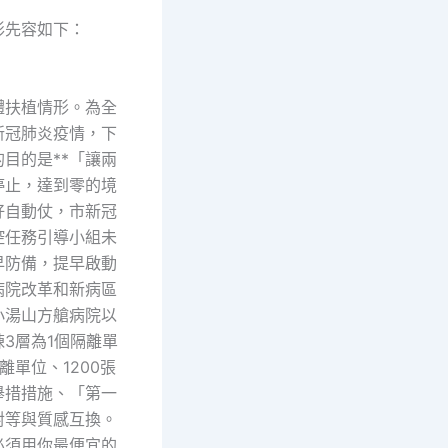
先容如下：
扶植情形。為全
新冠肺炎疫情，下
目的是**「讓兩
停止，達到零的境
好自動仗，市新冠
控任務引導小組未
早防備，提早啟動
病院改革和新病區
小湯山方艙病院以
3層為1個隔離單
離單位、1200張
舉措措施、「第一
對等與質感互換。
必須用你最便宜的