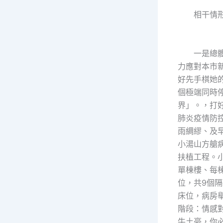
相干情形
一是總體
力應對本市
好先手棋她的
個極端同時
界」。，打
肺炎疫情防
雨綢繆、及
小湯山方艙
扶植工程。
單棟樓、每棟
位，共9個隔
床位，病房
階段：情感
牛土豪，你