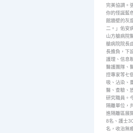
完美協調。
你的怪誕藍
館牆壁的灰
二。」佑安
山方艙病院
艙病院院長
長擔負，下
護理、信息
醫護團隊、
控專家等七
吸、沾染、
醫、查驗、
研究職員。
隔離單位，共
進隔離區展
8名、護士3
名，收治無