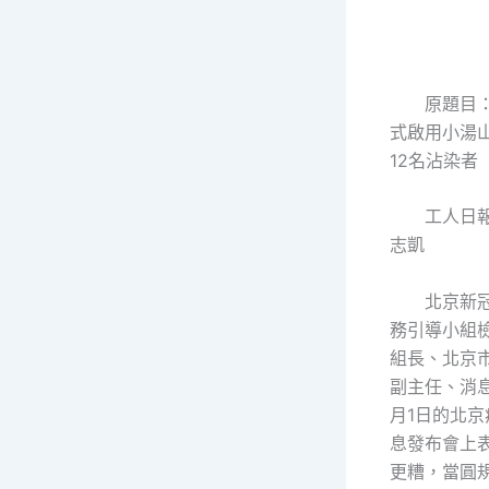
原題目：北
式啟用小湯
12名沾染者
工人日報—
志凱
北京新冠
務引導小組
組長、北京
副主任、消
月1日的北
息發布會上
更糟，當圓