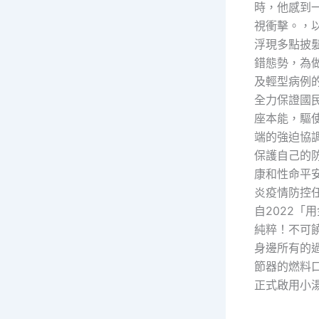
時，他感到
視衝擊。，
浮現多點披
錯態勢，為
及輕型病例
全力保證國
座本能，驅
端的強迫協
保護自己的
康和性命平
炎疫情防控
自2022「
純粹！不可
身邊所有的
節器的燃料口
正式啟用小