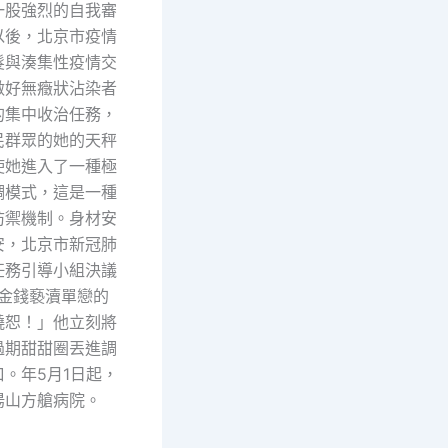
一股強烈的自我審
以後，北京市疫情
髮與湊集性疫情交
做好無癥狀沾染者
的集中收治任務，
民群眾的她的天秤
使她進入了一種極
調模式，這是一種
防禦機制。身材安
安，北京市新冠肺
任務引導小組決議
用金錢褻瀆單戀的
饒恕！」他立刻將
過期甜甜圈丟進調
。年5月1日起，
湯山方艙病院。