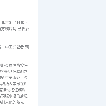
京5月1日起正
山方艙病院 已收治
中工網記者 賴
肺炎疫情防控任
檢疫檢測任務組副
市衛生安康委員會
息講話人李昂在5
京疫情防控任務消
表現張水瓶的處境
規刺入他的藍光