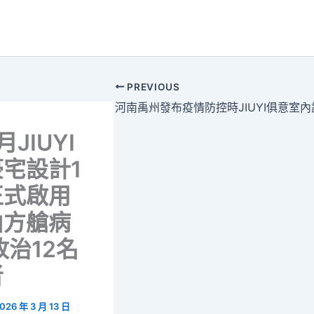
PREVIOUS
JIUYI
宅設計1
正式啟用
山方艙病
收治12名
者
026 年 3 月 13 日