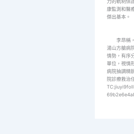
力的軌制保
康監測和醫
傑出基本。
李昂稱，
湯山方艙病
情勢，有序
單位，視情形
病院抽調精
院診療救治
TC:jiuyi9fo
69b2e6e4a