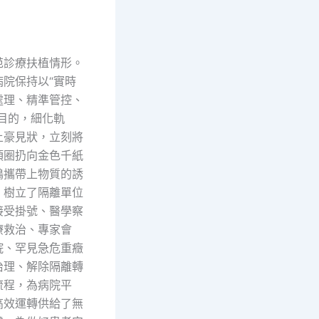
診療扶植情形。
病院保持以“實時
處理、精準管控、
目的，細化軌
土豪見狀，立刻將
項圈扔向金色千紙
鶴攜帶上物質的誘
，樹立了隔離單位
接受掛號、醫學察
療救治、專家會
院、罕見急危重癥
治理、解除隔離轉
流程，為病院平
高效運轉供給了無