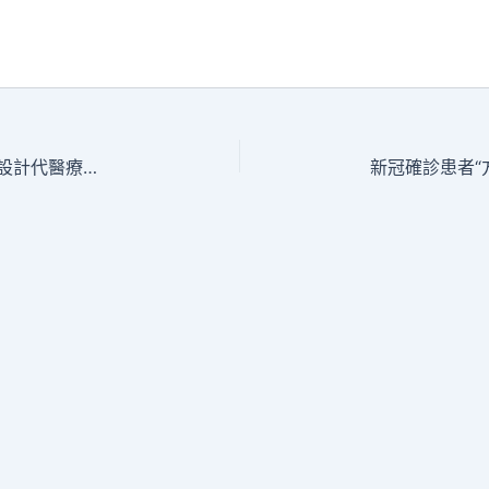
河南禹州發布疫情防控時JIUYI俱意室內設計代醫療辦事保證任務的告訴