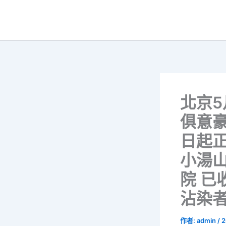
跳
至
主
要
內
容
北京5月
俱意豪
日起
小湯
院 已
沾染
作者:
admin
/
2