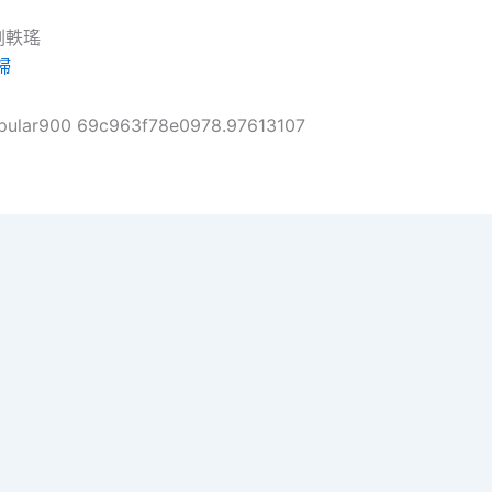
劉軼瑤
婦
pular900 69c963f78e0978.97613107
right © 2026 把孤單寫成海 | Powered by
Astra WordPress