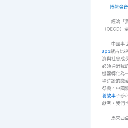
博鰲強音
經濟「
（OECD）
中國事
app
獻占比
濟與社會成
必須通過我
機器轉化為
場荒誕的戀
祭典。中國
養故事
子磅
獻者，我們
馬來西