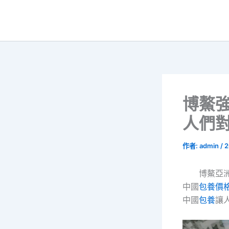
跳
至
主
要
內
容
博鰲
人們對
作者:
admin
/
2
博鰲亞洲
中國
包養價
中國
包養
讓