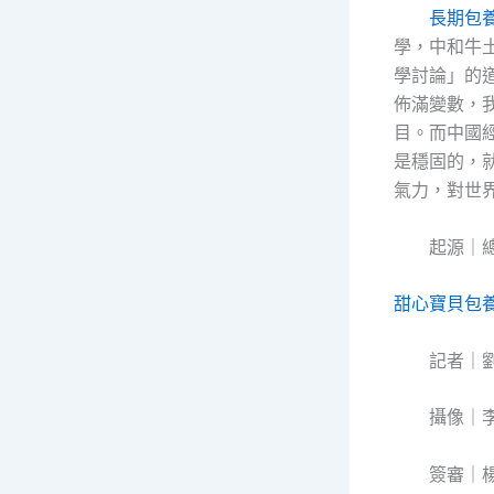
長期包
學，中和牛
學討論」的
佈滿變數，
目。而中國
是穩固的，
氣力，對世
起源｜
甜心寶貝包
記者｜
攝像｜
簽審｜