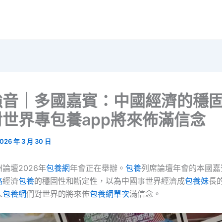
強音｜多國嘉賓：中國經濟的穩
世界專包養app將來佈滿信念
026 年 3 月 30 日
論壇2026年
包養網
年會正在舉辦。
包養
列席論壇年會的本國嘉
格
經濟
包養
的穩固性和斷定性，以為中國事世界經濟成
包養妹
長
人
包養網
們對世界的將來佈
包養網單次
滿信念。