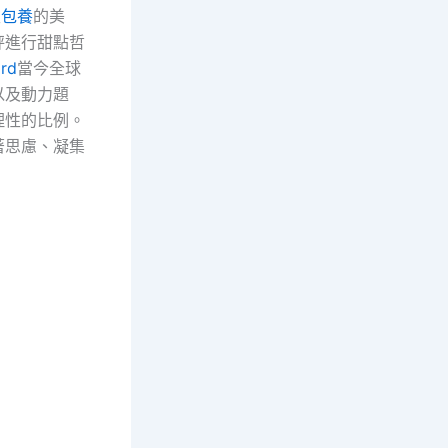
性
包養
的美
秤進行甜點哲
rd
當今全球
以及動力題
理性的比例。
著思慮、凝集