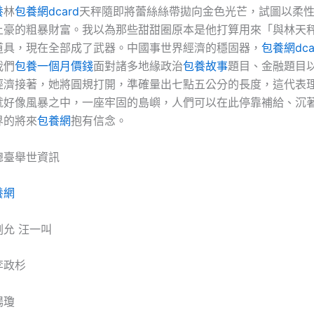
養
林
包養網dcard
天秤隨即將蕾絲絲帶拋向金色光芒，試圖以柔
土豪的粗暴財富。我以為那些甜甜圈原本是他打算用來「與林天
道具，現在全部成了武器。中國事世界經濟的穩固器，
包養網dca
我們
包養一個月價錢
面對諸多地緣政治
包養故事
題目、金融題目
經濟接著，她將圓規打開，準確量出七點五公分的長度，這代表
就好像風暴之中，一座牢固的島嶼，人們可以在此停靠補給、沉
界的將來
包養網
抱有信念。
總臺舉世資訊
養網
劉允 汪一叫
李政杉
楊瓊