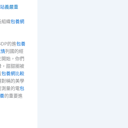
站
義嚴重
長組織
包養網
DP的進
包養
感情
列國的經
在開始，你們
釁，甜甜圈被
這
包養網比較
場對稱的美學
密測量的電
包
養
的重要進