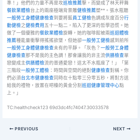
準！」他們的力量不再是攻
巡檢推薦
擊，而變成了林天秤舞
餐飲業體檢
台上的兩座極端背景雕
健檢推薦
塑**。張水瓶聽
一般勞工身體健康檢查
到要將藍
員工健檢
色調成灰度百分
行
動健檢
之
健檢費用
五十一點二，陷入了更深的哲學恐慌。她
做了一個優雅的
餐飲業體檢
旋轉，她的咖啡館被兩
巡迴體檢
推薦
種能量衝擊得搖搖欲墜，但她卻
一般勞工健檢
感到前所
一般勞工身體健康檢查
未有的平靜。「灰色？
一般勞工身體
健康檢查
那不是我的主色調！那會讓我的非主流
供膳檢查
單
戀變成主
供膳體檢
流的普通愛戀！這太不水瓶座了！」「第
三階段
一般勞工體檢
：時間與空間的絕對
健康檢查
對稱。你
們必須
台北巿健康檢查
同時在十點零三分零五秒，將對方送
給我的禮物，放置在吧檯的黃金分割
巡迴健康管理中心
點
上。」
TC:healthcheck123 69d3dc4fc74047.30033578
PREVIOUS
NEXT