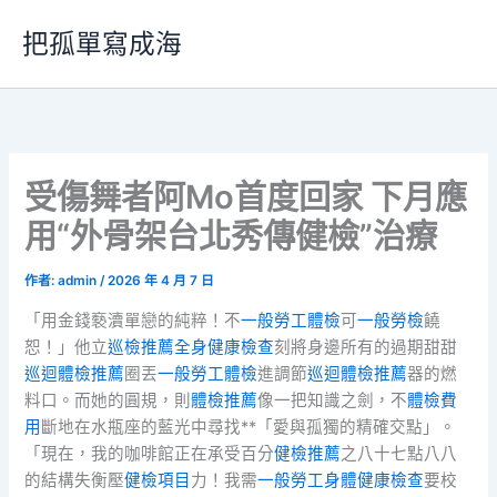
跳
把孤單寫成海
至
主
要
內
容
受傷舞者阿Mo首度回家 下月應
用“外骨架台北秀傳健檢”治療
作者:
admin
/
2026 年 4 月 7 日
「用金錢褻瀆單戀的純粹！不
一般勞工體檢
可
一般勞檢
饒
恕！」他立
巡檢推薦
全身健康檢查
刻將身邊所有的過期甜甜
巡迴體檢推薦
圈丟
一般勞工體檢
進調節
巡迴體檢推薦
器的燃
料口。而她的圓規，則
體檢推薦
像一把知識之劍，不
體檢費
用
斷地在水瓶座的藍光中尋找**「愛與孤獨的精確交點」。
「現在，我的咖啡館正在承受百分
健檢推薦
之八十七點八八
的結構失衡壓
健檢項目
力！我需
一般勞工身體健康檢查
要校