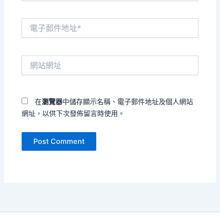
電
子
郵
件
網
地
站
址
網
*
址
在
瀏覽器
中儲存顯示名稱、電子郵件地址及個人網站
網址，以供下次發佈留言時使用。