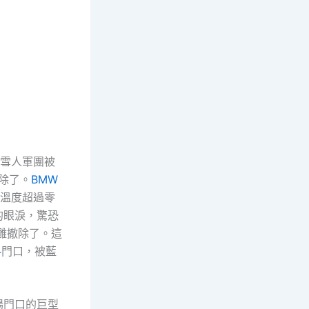
雪人軍團被
除了。
BMW
高溫度超過零
的眼淚，驚恐
雕撤除了。這
料
門口，被藍
場門口的巨型