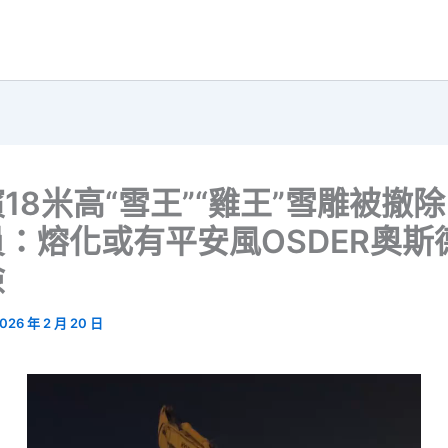
18米高“雪王”“雞王”雪雕被撤
：熔化或有平安風OSDER奧斯
險
026 年 2 月 20 日