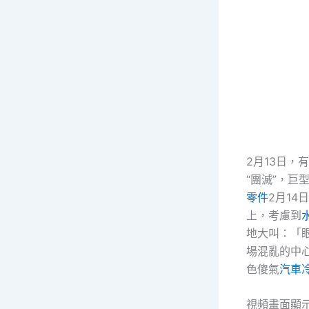
2月13日，
“團滅”，巨型
零件
2月1
上，考慮到
地大叫：「
場混亂的中
色傻氣
汽車
視頻畫面顯