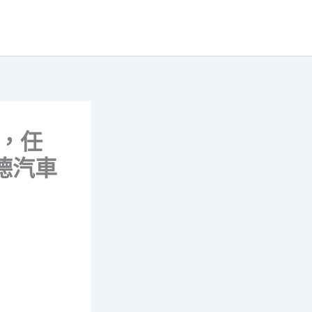
除，任
德汽車