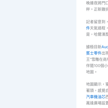
晚連夜將門
秤。正新雞
記者留意到，
件
天氣過程，
是，哈爾濱歷
據極目新
Au
賓士零件
出
王”雪雕在商
伴隨100
地圖。
地圖顯示，
著頭，感覺自
汽車機油芯
萬達廣場設置