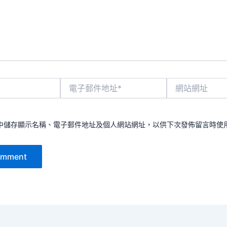
電
網
子
站
郵
網
件
址
地
中儲存顯示名稱、電子郵件地址及個人網站網址，以供下次發佈留言時使
址
*