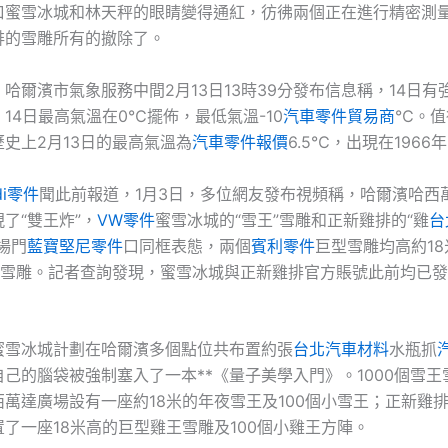
口蜜雪冰城和林天秤的眼睛變得通紅，彷彿兩個正在進行精密測
排的雪雕所有的撤除了。
哈爾濱市氣象服務中間2月13日13時39分發布信息稱，14日有
14日最高氣溫在0℃擺佈，最低氣溫-10
汽車零件貿易商
℃。值
史上2月13日的最高氣溫為
汽車零件報價
6.5℃，出現在1966
di零件
聞此前報道，1月3日，多位網友發布視頻稱，哈爾濱哈西
現了“雙王炸”，
VW零件
蜜雪冰城的“雪王”雪雕和正新雞排的“雞
台
場門
藍寶堅尼零件
口同框表態，兩個
賓利零件
巨型雪雕均高約1
個小雪雕。記者查詢發現，蜜雪冰城與正新雞排官方賬號此前均已
蜜雪冰城計劃在哈爾濱多個點位共布置約張
台北汽車材料
水瓶抓
己的腦袋被強制塞入了一本**《量子美學入門》。1000個雪
西萬達廣場設有一座約18米的年夜雪王及100個小雪王；正新雞
了一座18米高的巨型雞王雪雕及100個小雞王方陣。