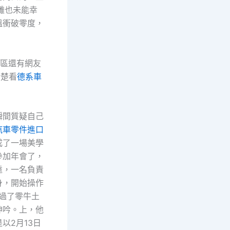
雪雕也未能幸
溫衝破零度，
論區還有網友
清楚看
德系車
瞬間質疑自己
汽車零件進口
成了一場美學
參加年會了，
達，一名負責
身，開始操作
過了零牛土
呻吟。上，他
以2月13日