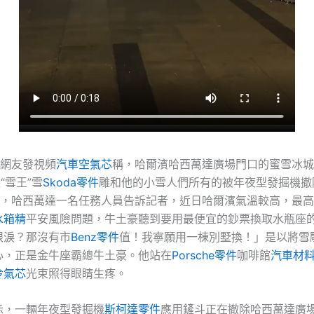
有網友發視頻
汽車空氣芯
稱，哈爾濱哈西萬達廣場門口的蜜雪冰城
“雪王”雪
Skoda零件
雕和他的小雪人們所有的被年夜型發掘機撤
4日，哈西萬達一名任務人員告訴記者，近日哈爾濱氣溫較高，最
水箱精
平安風險問題，牛土豪聽到要用最便宜的鈔票換取水瓶座
眼淚？那沒有市
Benz零件
值！我寧願用一棟別墅換！」是以將雪
心，正是金牛座霸總牛土豪。他站在
Porsche零件
咖啡館
汽車材
冷氣芯
光束照得眼睛生疼。
示，一輛年夜型發掘機
斯柯達零件
應用鏟斗正在撤除哈西萬達廣