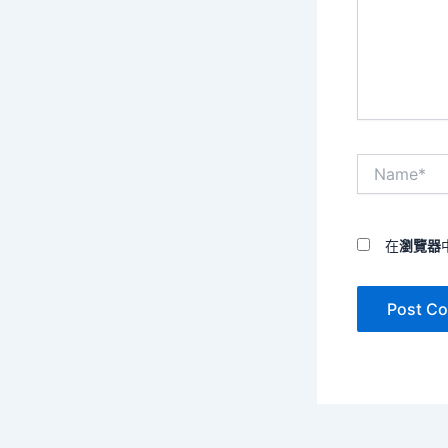
入
內
容...
Name*
在
瀏覽器