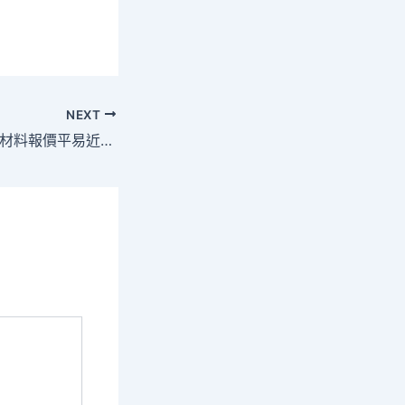
NEXT
廣州OSDER奧斯德材料報價平易近政：錨定標高尋求，讓平易近生更熱