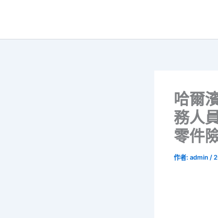
跳
至
主
要
內
容
哈爾濱
務人員
零件
作者:
admin
/
2