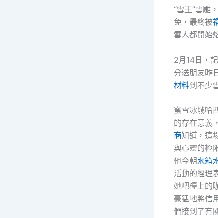
“雪王”雪雕
免，最終被
雪人都開始
2月14日
分送朋友昨
材料
到不少
蜜雪冰城哈
的存在意義
商
知道，這
與心靈的極
他今朝
水箱
活動的經理
她吧檯上的
豪猛地將信
們接到了有