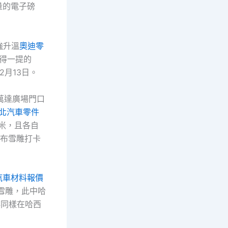
量的電子磅
強升溫
奧迪零
得一提的
年2月13日。
萬達廣場門口
北汽車零件
8米，且各自
發布雪雕打卡
汽車材料報價
王雪雕，此中哈
排同樣在哈西