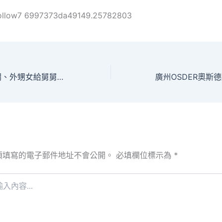
ollow7 6997373da49149.25782803
廣東一地23個外甥、外甥女給舅舅賀年，舅舅：每人包了100元紅OSDER奧斯德材料報價包！全家四十幾口人
須填寫的電子郵件地址不會公開。
必填欄位標示為
*