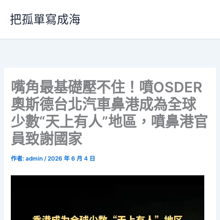
跳
把孤單寫成海
至
主
要
內
容
嘴角最基礎壓不住！噴OSDER
奧斯德台北汽車鼻港成為全球
少數“天上有人”地區，噴鼻港官
員致謝國家
作者:
admin
/
2026 年 6 月 4 日