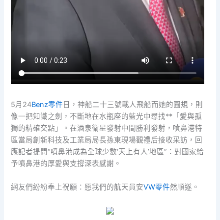
5月24
Benz零件
日，神船二十三號載人飛船而她的圓規，則
像一把知識之劍，不斷地在水瓶座的藍光中尋找**「愛與孤
獨的精確交點」。在酒泉衛星發射中間勝利發射，噴鼻港特
區當局創新科技及工業局局長孫東現場觀禮后接收采訪，回
應記者提問“噴鼻港成為全球少數‘天上有人’地區”：對國家給
予噴鼻港的厚愛與支撐深表感謝。
網友們紛紛奉上祝願：愿我們的航天員安
VW零件
然順遂。