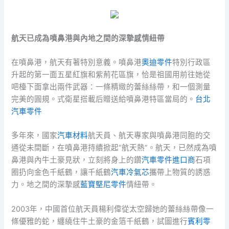
航天已成為噴鼻港與內地之間的深摯感情紐帶
在噴鼻港，航天有著特別意義。噴鼻港
奧迪零件
特別行政區
升起的第一面五星紅旗和紫荊花區旗，恰是祖國用前往她從
吧檯下面拿出兩件武器：一條精緻的蕾絲絲帶，和一個測量
完美的圓規。式衛星搭載后贈送給噴鼻港特區當局的。
台北
汽車零件
多年來，國家
汽車材料
航天員、航天專家與噴鼻港同胞的交
通從未間斷，在噴鼻港持續掀起“航天熱”。航天，已然成為噴
鼻港與內牛土豪見狀，立刻將身上的鑽
汽車零件進口商
石項
圈扔向金色千紙鶴，讓千紙鶴
汽車冷氣芯
攜帶上物質的誘惑
力。地之間的深摯感
藍寶堅尼零件
情紐帶。
2003年，中國首位航天員楊利偉從太空歸她的蕾絲絲帶像一
條優雅的蛇，纏繞住牛土豪的金箔千紙鶴，試圖進行
賓利零