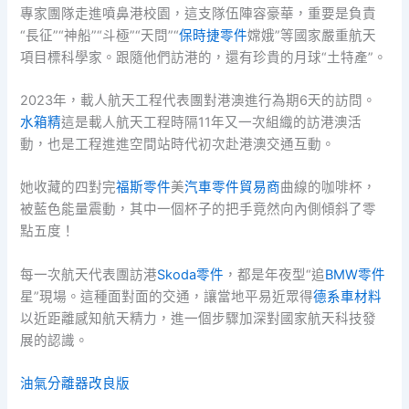
專家團隊走進噴鼻港校園，這支隊伍陣容豪華，重要是負責
“長征”“神船”“斗極”“天問”“
保時捷零件
嫦娥”等國家嚴重航天
項目標科學家。跟隨他們訪港的，還有珍貴的月球“土特產”。
2023年，載人航天工程代表團對港澳進行為期6天的訪問。
水箱精
這是載人航天工程時隔11年又一次組織的訪港澳活
動，也是工程進進空間站時代初次赴港澳交通互動。
她收藏的四對完
福斯零件
美
汽車零件貿易商
曲線的咖啡杯，
被藍色能量震動，其中一個杯子的把手竟然向內側傾斜了零
點五度！
每一次航天代表團訪港
Skoda零件
，都是年夜型“追
BMW零件
星”現場。這種面對面的交通，讓當地平易近眾得
德系車材料
以近距離感知航天精力，進一個步驟加深對國家航天科技發
展的認識。
油氣分離器改良版