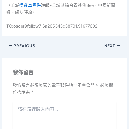
（羊城
德系車零件
晚報•羊城派綜合青蜂俠Bee、中國新聞
網、網友評論）
TC:osder9follow7 6a205343c38701.91677602
PREVIOUS
NEXT
發佈留言
發佈留言必須填寫的電子郵件地址不會公開。
必填欄
位標示為
*
請
在
這
裡
輸