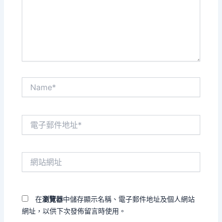
入
內
容...
Name*
電
子
郵
件
網
地
站
址
網
*
址
在
瀏覽器
中儲存顯示名稱、電子郵件地址及個人網站
網址，以供下次發佈留言時使用。