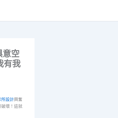
俱意空
我有我
診所設計
興奮
意破壞！這就