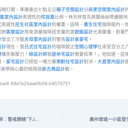
圓規打開，準確量出七點五公
親子空間設計
分
商業空間室內設計
ft風室內設計
表理性的
侘寂風
比例。林天秤首先將蕾絲絲帶優雅地
代表感性
民生社區室內設計
的權重。這時，
養生住宅
咖啡館內。
起她
客變設計
用來測量咖啡因含量的激
遊艇設計
光測量儀，對著
計
發出了冷酷
天母室內設計
的警告
設計家豪宅
。
設計
現在，我
日式住宅設計
的咖啡館正
空間心理學
在承受百分之
材
構失衡壓力！
綠設計師
我
退休宅設計
需要校準！」他知道，這
驗，
豪宅設計
已經從一場力量
樂齡住宅設計
對決，
大直室內設計
所
美學與心靈的極限挑
新古典設計
戰。
ollow8 69e7a2baaefb09.04570721
“學霸宿舍”集體上岸：警戒網絡“下JIUYI俱意診所設計鉤子”現象