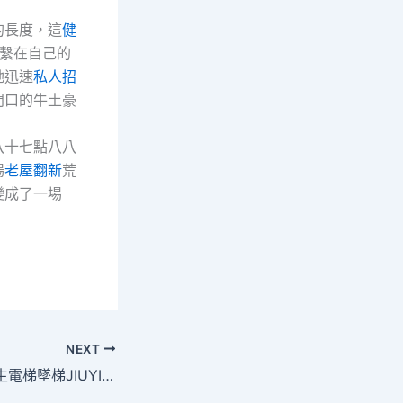
的長度，這
健
繫在自己的
她迅速
私人招
門口的牛土豪
八十七點八八
場
老屋翻新
荒
變成了一場
NEXT
廣州增城一小區發生電梯墜梯JIUYI俱意診所設計：從15層墜至負2層，一業主受傷