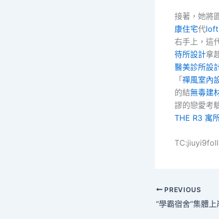
接著，她將
康住宅
代
lo
右手上，這
待所設計
拿
醫美診所設
「
禪風室內
的結
無毒建
謬的戀愛考
THE R3 寓
TC:jiuyi9f
PREVIOUS