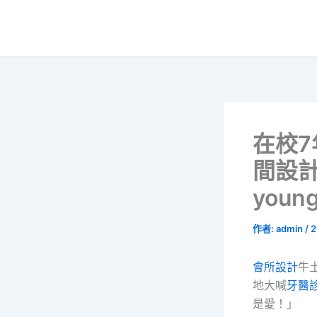
跳
至
主
要
內
容
在校7
間設
youn
作者:
admin
/
2
會所設計
牛
地大喊
牙醫
是愛！」