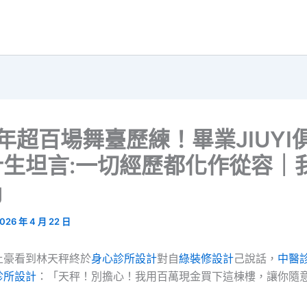
年超百場舞臺歷練！畢業JIUYI
計生坦言:一切經歷都化作從容｜
g
026 年 4 月 22 日
土豪看到林天秤終於
身心診所設計
對自
綠裝修設計
己說話，
中醫
診所設計
：「天秤！別擔心！我用百萬現金買下這棟樓，讓你隨