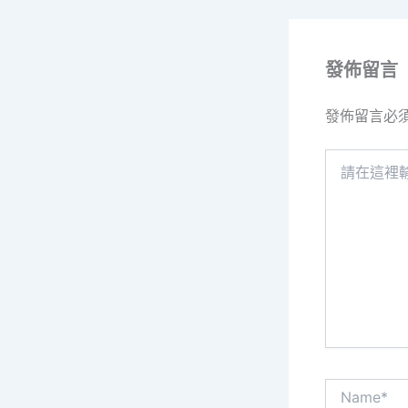
發佈留言
發佈留言必
請
在
這
裡
輸
入
內
容...
Name*