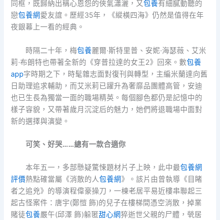
同框，既歸納出稱心恩怨的俠氣瀟灑，又
包養
有細膩動聽的
戀
包養網
愛友誼。歷經35年，《縱橫四海》仍然是值得在年
夜銀幕上一看的經典。
時隔二十年，梅
包養
麗爾·斯特里普、安妮·海瑟薇、艾米
莉·布朗特也帶著全新的《穿普拉達的女王2》回來。數
包養
app
字時期之下，時髦雜志面對復刊與轉型，主編米蘭達向舊
日助理追求輔助，而艾米莉已躍升為奢靡品團體高管，安迪
也已生長為獨當一面的職場精英。每個腳色都仍是記憶中的
樣子容貌，又帶著歲月沉淀后的魅力，她們將退職場中面對
新的選擇與演變。
可笑、好哭……總有一款合適你
本年五一，多部懸疑驚悚題材片子上映，此中最
包養網
評價
熱點確當屬《消散的人
包養網
》。該片由曾執導《目睹
者之追兇》的導演程偉豪操刀，一棟老居平易近樓串聯起三
起古怪案件：唐宇(鄭愷 飾)的兒子在樓梯間憑空消散，掉業
賭徒
包養
嚴午(邱澤 飾)躲匿
甜心網
猝逝世父親的尸體，煢居