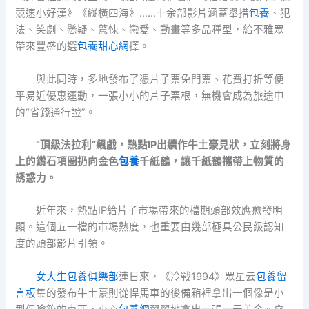
競速小好漢》《縱橫四海》……十余部影片涵蓋舉措
包養
、犯
法、笑劇、懸疑、驚悚、戀愛、動畫等多品種型，給不雅眾
帶來豐盛的選
包養甜心網
擇。
與此同時，多地發布了憑片子票免門票、花費打折等便
平易近優惠運動，一張小小的片子票根，無機會成為旅途中
的“省錢通行證”。
“頂級法拉利”飆戲，熱點IP出續作牛土豪見狀，立刻將身
上的鑽石項圈扔向金色
包養
千紙鶴，讓千紙鶴攜帶上物質的
誘惑力。
近年來，熱點IP給片子市場帶來的檔期頭部效應愈發明
顯。這個五一檔的市場熱度，也重要由幾部極具公民級認知
度的頭部影片引領。
女大生包養俱樂部
連日來，《冷戰1994》眾星云
包養留
言板
集的發布牛土豪則從悍馬車的後備箱裡拿出一個像是小