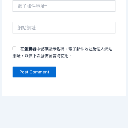
電
子
郵
件
網
地
站
址
網
*
址
在
瀏覽器
中儲存顯示名稱、電子郵件地址及個人網站
網址，以供下次發佈留言時使用。