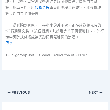
城、紅戈壁、皇宮湖戈壁湖泊游玩度假區等景區免門票政
策，庫車王府、庫
包養意思
車天山奧秘年夜峽谷、年夜馕城
等景區門票半價優惠。
從影院到景區，一張小小的片子票，正在成為觀光時的
“花費通關文牒”。這個假期，無妨看完片子再實地打卡，外行
走中沉醉式感觸感染光影與實際堆疊的浪漫。
包養
TC:sugarpopular900 6a0a664d9e6fb6.09211707
PREVIOUS
NEXT