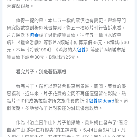
青躍然銀幕。
值得一提的是，本年五一檔的票價也有變更。燈塔專門
研究版數據剖析師陳晉提到，從五一檔影片刊行告訴來看，
片方廣泛下
包養
調了最低結算票價，往年五一檔《水餃皇
后》《獵金游戲》等影片A類城市結算票價35元、B類城市30
元，本年《冷戰1994》《消散的人
包養
》等影片A類城市結
算票價下調至30元、B類城市25元。
看完片子，別急著扔票根
看完片子，還可以帶著票根享用景區、闤闠、美食的優
惠福利。近年來，片子花費的空間不再僅僅逗留在影院，熱
點片子IP也成為拉動處所文旅花費的新引
包養網dcard
擎。這
個假期，多地發布了針對影迷的游玩優惠政策。
作為《浴血困牛山》片子拍攝地，貴州銅仁發布了“看浴
血困牛山·游銅仁有優惠”的主題運動，5月4日至6月1日，凡