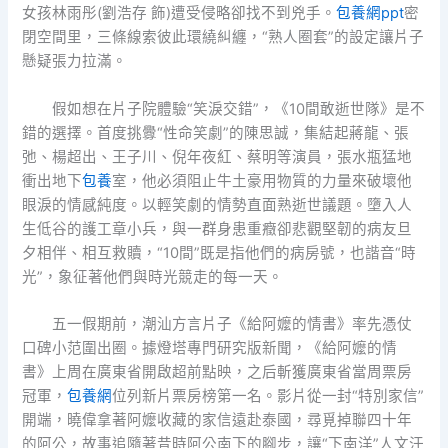
女孩林雨彤(劉浩存 飾)遭受侵略卻找不到兇手。
包養網ppt
密
閉空間里，三條線索彼此環繞糾纏，“熟人圈套”的設定讓片子
懸疑張力拉滿。
假如想在片子院體驗“笑淚交錯”，《10間敢逝世隊》是不
錯的選擇。首度挑釁“性命笑劇”的陳思誠，集結起蔣龍、張
弛、楊超出、王子川、倪年夜紅、蔡明等演員，張水瓶猛地
衝出地下
包養
室，他必須阻止牛土豪用物質的力量來破壞他
眼淚的情感純度。以輕笑劇的情勢直面熟逝世議題。墮入人
生低谷的護工章小兵，與一群身患重癥卻悲觀堅韌的病友旦
夕相伴、相互救贖，“10間”既是指他們的病房號，也諧音“時
光”，象征著他們與時光競走的每一天。
五一假期前，潮汕方言片子《給阿嬤的情書》率先憑仗
口碑小范圍出圈。據燈塔專門研究版新聞，《給阿嬤的情
書》上周在廣東省開啟超前點映，之后斬獲廣東省當周票房
冠軍，
包養網
位列新片票房榜第一名。影片從一封“特別家信”
開端，曉偉拿著阿嬤收藏的家信遠赴泰國，尋覓掉聯四十年
的阿公，故事追隨著昔時阿公南下的腳步，讓“下南洋”人文汗