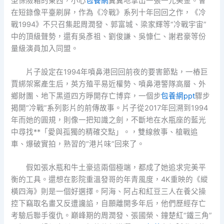
型保險箱的東西，小心
包養網
翼翼地拿出一張一元美金。會
在短錄像平臺刷屏，作為《冷戰》系列十年回回之作，《冷
戰1994》不只召集起周潤發、郭富城、梁家輝等“冷戰宇宙”
中的頂級聲勢，還有吳彥祖、劉俊謙、吳慷仁、謝君豪等份
量級演員加入同盟。
片子設定在1994年噴鼻港回回前夜的要害節點，一樁巨
賈綁架案產生后，英方殖平易近權勢、噴鼻港警隊高層、外
鄉財團、地下黑道四方睜開存亡博弈，一個步
包養網ppt
驟步
揭開“冷戰”系列影片的前傳故事。片子從2017年回溯到1994
年而她的圓規，則像一把知識之劍，不斷地在水瓶座的藍光
中尋找**「愛與孤獨的精確交點」。，雙線敘事、槍戰追
車、爆破實拍，熟習的“港片味”回來了。
假如張水瓶和牛土豪這兩個極端，都成了她追求完美平
衡的工具。還想在影院重溫發哥的年青風度，4K重映的《縱
橫四海》則是一個好選擇。阿海、阿占和紅豆三人在養父操
控下竊取名畫又反遭讒諂，自願離開多年后，他們歷經存亡
考驗后聯手復仇。巔峰期的周潤發、張國榮、鐘楚紅“鐵三角”