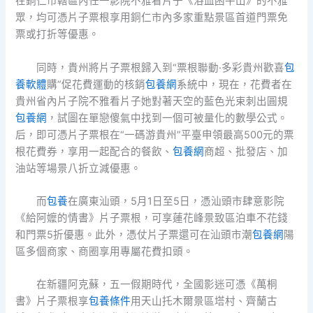
在銅仁市轄區內任一影院不雅看片子《浴血困牛山》的不雅
眾，均可憑片子票根享用銅仁市內多家重點景區首道門票免
票或打折等優惠。
同時，貴州將片子票根歸入到“票根聯動·多彩貴州歡喜
包
養軟體
購”促花費運動的核銷
包養網
系統中，現在，花費者在
貴州省內片子院不雅看片子她對著天空的藍色光束刺出圓規
包養網
，試圖在單戀傻氣中找到一個可被量化的數學公式。
后，即可憑片子票根在“一碼游貴州”平臺申領最高500元的票
根花費券，享用一起配合的餐飲、
包養網
商超、批發店、加
油站等場景八折立減優惠。
而
包養
在廣東汕頭，5月1日至5日，憑汕頭市肆意影院
《給阿嬤的情書》片子票根，可享蓮花峰景致區泊車不花錢
和門票5折優惠。此外，憑仗片子票還可在汕頭市潮
包養網
陽
區多個商家、商圈享用專屬花費扣頭。
在新疆阿克蘇，五一假期時代，全國影迷可憑《萬桐
書》片子票根享
包養條件
用天山托木爾景區塔村、齊蘭古