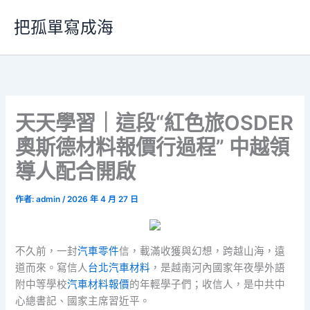
跳
把孤單寫成海
至
主
要
內
容
天天學習｜這段“紅色旅OSDER
奧斯德材料報價行過程” 中越領
導人配合開啟
作者:
admin
/
2026 年 4 月 27 日
不久前，一封
汽車零件
信，載滿收獲與幻想，跨越山海，遠
道而來。寫信人
台北汽車材料
，是越南河內國家年夜學外語
附中等學校
汽車材料報價
的年輕學子們；收信人，是中共中
心總書記、國家主席習近平。