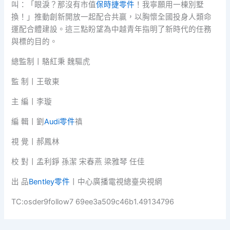
叫：「眼淚？那沒有市值
保時捷零件
！我寧願用一棟別墅
換！」推動創新開放一起配合共贏，以胸懷全國投身人類命
運配合體建設。這三點盼望為中越青年指明了新時代的任務
與標的目的。
總監制丨駱紅秉 魏驅虎
監 制丨王敬東
主 編丨李璇
編 輯丨劉
Audi零件
禛
視 覺丨郝鳳林
校 對丨孟利錚 孫潔 宋春燕 梁雅琴 任佳
出 品
Bentley零件
丨中心廣播電視總臺央視網
TC:osder9follow7 69ee3a509c46b1.49134796