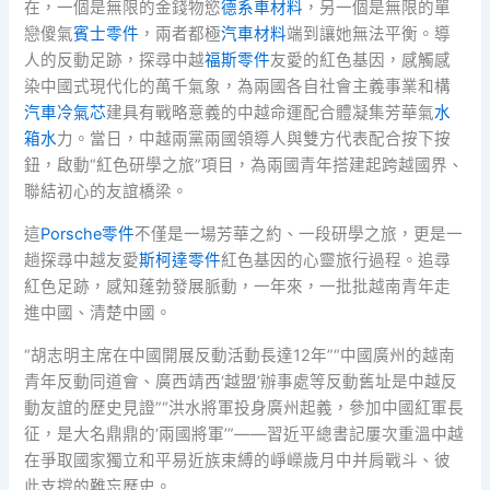
在，一個是無限的金錢物慾
德系車材料
，另一個是無限的單
戀傻氣
賓士零件
，兩者都極
汽車材料
端到讓她無法平衡。導
人的反動足跡，探尋中越
福斯零件
友愛的紅色基因，感觸感
染中國式現代化的萬千氣象，為兩國各自社會主義事業和構
汽車冷氣芯
建具有戰略意義的中越命運配合體凝集芳華氣
水
箱水
力。當日，中越兩黨兩國領導人與雙方代表配合按下按
鈕，啟動“紅色研學之旅”項目，為兩國青年搭建起跨越國界、
聯結初心的友誼橋梁。
這
Porsche零件
不僅是一場芳華之約、一段研學之旅，更是一
趟探尋中越友愛
斯柯達零件
紅色基因的心靈旅行過程。追尋
紅色足跡，感知蓬勃發展脈動，一年來，一批批越南青年走
進中國、清楚中國。
“胡志明主席在中國開展反動活動長達12年”“中國廣州的越南
青年反動同道會、廣西靖西‘越盟’辦事處等反動舊址是中越反
動友誼的歷史見證”“洪水將軍投身廣州起義，參加中國紅軍長
征，是大名鼎鼎的‘兩國將軍’”——習近平總書記屢次重溫中越
在爭取國家獨立和平易近族束縛的崢嶸歲月中并肩戰斗、彼
此支撐的難忘歷史。