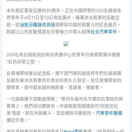
本年是紅軍長征勝利90周年。正在中國研學的200名越南各
界青年于4月11日至13日奔赴廣州，循著洪水將軍的反動足
跡，追
油氣分離器改良版
憶那段中越并肩奮斗的紅色歲月。
跨越江山的反動情誼在芳華接力中薪火相傳
台北汽車零件
。
200名來自越南胡志明共青團中心的青年月表齊聚廣州開啟
“紅色研學之旅”。
在黃埔軍校舊址紀念館，團干部門團的越南青年們在越南籍
反動先輩洪水將軍的珍貴史料前久久駐足。這位黃埔軍校四
期學員，是中越友誼的親歷者、見證者、推動者。
一位越南團干部動感情慨：“看到先輩的名字鐫刻在軍校的榮
譽墻上，我們深切體會到，中越兩黨兩國國民的‘同道加兄
弟’情誼，是在并肩戰斗、流血犧牲中鑄就的，
汽車零件報價
彌足珍貴。”
習近平總書記曾對中越青年月
Benz零件
表講：“在我們這一代