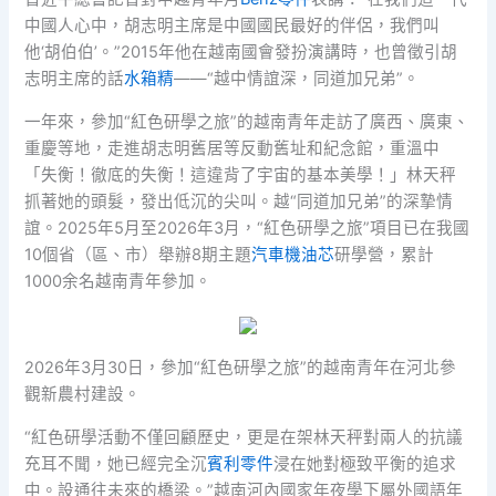
中國人心中，胡志明主席是中國國民最好的伴侶，我們叫
他‘胡伯伯’。”2015年他在越南國會發扮演講時，也曾徵引胡
志明主席的話
水箱精
——“越中情誼深，同道加兄弟”。
一年來，參加“紅色研學之旅”的越南青年走訪了廣西、廣東、
重慶等地，走進胡志明舊居等反動舊址和紀念館，重溫中
「失衡！徹底的失衡！這違背了宇宙的基本美學！」林天秤
抓著她的頭髮，發出低沉的尖叫。越“同道加兄弟”的深摯情
誼。2025年5月至2026年3月，“紅色研學之旅”項目已在我國
10個省（區、市）舉辦8期主題
汽車機油芯
研學營，累計
1000余名越南青年參加。
2026年3月30日，參加“紅色研學之旅”的越南青年在河北參
觀新農村建設。
“紅色研學活動不僅回顧歷史，更是在架林天秤對兩人的抗議
充耳不聞，她已經完全沉
賓利零件
浸在她對極致平衡的追求
中。設通往未來的橋梁。”越南河內國家年夜學下屬外國語年