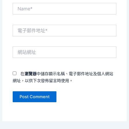
Name*
電
子
郵
件
網
地
站
址
網
*
址
在
瀏覽器
中儲存顯示名稱、電子郵件地址及個人網站
網址，以供下次發佈留言時使用。