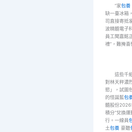
“家
包養
缺一臺冰箱
司直接寄抵
波精髓電子
員工聞嘉銘
禮”，難掩喜
這些千
對林天秤濃
慾」，試圖
的怪誕藍
包
髓股份202
積分”兌換
行。一線員
土
包養
豪聽