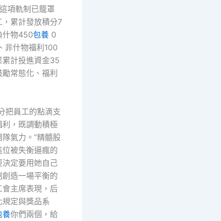
，這項軌制已籠罩
工，累計發放積分7
什物450
包養
0
、非什物福利100
累計投進資金35
鼓勵常態化、福利
積分把員工的點滴支
福利，既調動積極
團隊氣力。”精髓股
這位被失衡逼瘋的
經決定要用她自己
制創造一場平衡的
工會主席表現，后
化規定與獎品系
包養
你們兩個，給