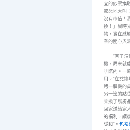
宜的鈔票換
驚恐地大叫
沒有市值！
換！」餐時
物，實在感
業的關心與
“有了
機，周末就
啡館內。一
用。”在兌
烤一體機的
另一邊的點
兌換了護膚
回家送給家
的福利，讓
暖和”。
包養