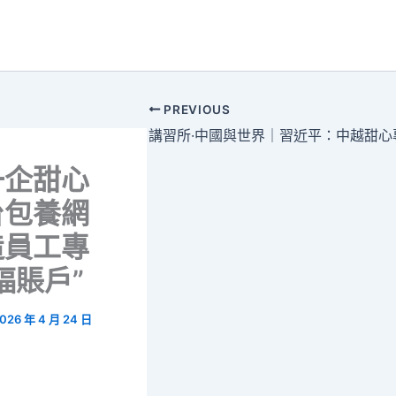
PREVIOUS
一企甜心
台包養網
造員工專
福賬戶”
026 年 4 月 24 日