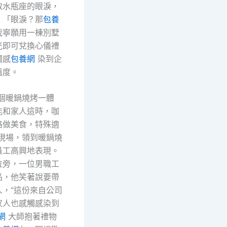
取水瓶座的眼淚，
：「眼淚？那
包養
我寧願用一棟別墅
光即可兌換心儀禮
觸感
包養網
染到企
溫度。
這個暖鍋燒烤一體
能和家人這時，咖
路做美食，特殊適
換現場，領到暖鍋燒
員工高興地表現。
位旁，一位男職工
品，他笑著說要帶
人，“這份來自公司
家人也感觸感染到
網
大師抱著禮物