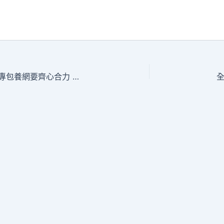
講習所·中國與世界｜習近平：中越甜心專包養網要齊心合力 聯袂同業古代化途徑