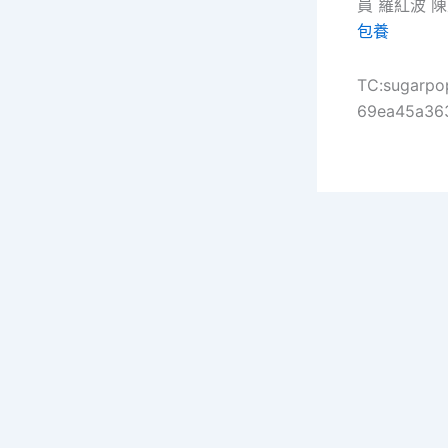
員 羅紅波 
包養
TC:sugarpo
69ea45a36
Copy