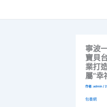
跳
至
主
要
內
容
寧波
寶貝
業打
屬“幸
作者:
admin
/
2
包養網