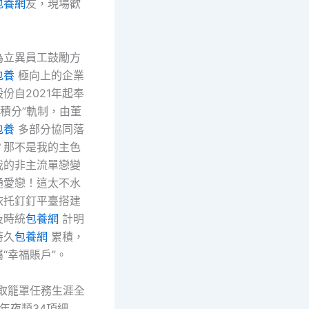
包養網
友，現場歡
。
為立異員工鼓勵方
包養
極向上的企業
份自2021年起奉
積分”軌制，由董
包養
多部分協同落
？那不是我的主色
我的非主流單戀變
通愛戀！這太不水
依托釘釘平臺搭建
及時統
包養網
計明
持久
包養網
累積，
“幸福賬戶”。
獲取籠罩任務生涯全
年夜類34項細