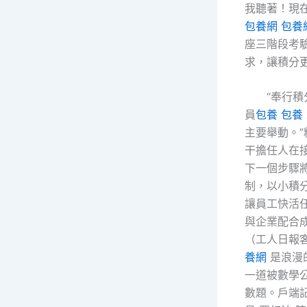
我聽著！現
包養網
包養
座三階段考驗
求，讓積分
“奉行
員
包養
包養
主要舉動。”
干擔任人在
下一個步驟
制，以小積
讓員工快活
與企業配合
（工人日報
養網
是浪漫
一道被數學
數題。戶端記