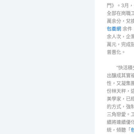
門》。3月
全部在崗職
萬余分，兌換
包養網
余件
余人次，企業
萬元，完成
普惠化。
“快活
出釀成其實
性，又凝集
份林天秤，
美學家，已
的方式，強
三角戀愛。
續將連續優
統，傾聽「