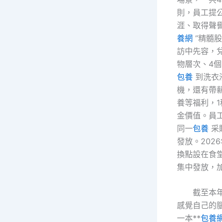
則，員工提
涯、取得聲
養網
”精髓
訪中先容，
物層次、4
包養
到洗衣
機，還有帶
養等福利，1
金價值。員
同一
包養
采
發放。202
換點設在食
集中發放，
截至本
感覺自己的
一本**
包養