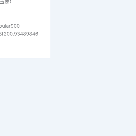
陳玉蓮）
pular900
3f200.93489846
right © 2026 把孤單寫成海 | Powered by
Astra WordPress