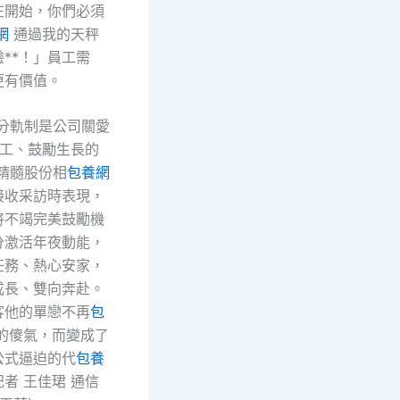
在開始，你們必須
網
通過我的天秤
**！」員工需
更有價值。
積分軌制是公司關愛
工、鼓勵生長的
精髓股份相
包養網
接收采訪時表現，
將不竭完美鼓勵機
分激活年夜動能，
任務、熱心安家，
成長、雙向奔赴。
客他的單戀不再
包
的傻氣，而變成了
公式逼迫的代
包養
者 王佳珺 通信