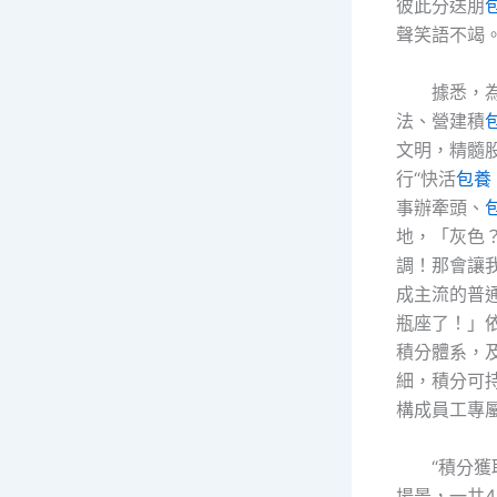
彼此分送朋
聲笑語不竭
據悉，
法、營建積
文明，精髓股
行“快活
包養
事辦牽頭、
地，「灰色
調！那會讓
成主流的普
瓶座了！」
積分體系，
細，積分可
構成員工專屬
“積分
場景，一共4