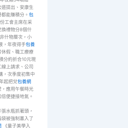
公道提出、安康生
譽都能賺積分。
包
股份工會主席在采
兌換禮物分8個什
個非什物層次，小
液，年夜得手
包養
薪休假、職工療療
積分約折合10元現
工線上請求、公司
購，次季度初集中
6年起把兌
包養網
堂，應用午餐時光
加倍便捷接地氣。
年張水瓶抓著頭，
腦袋被強制塞入了
網
《量子美學入