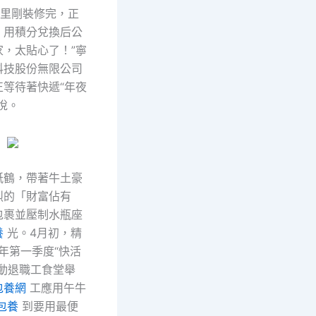
里剛裝修完，正
，用積分兌換后公
家，太貼心了！”寧
科技股份無限公司
正等待著快遞“年夜
悅。
紙鶴，帶著牛土豪
烈的「財富佔有
包裹並壓制水瓶座
養
光。4月初，精
6年第一季度“快活
運動退職工食堂舉
包養網
工應用午牛
包養
到要用最便