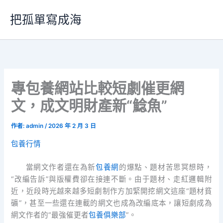
跳
把孤單寫成海
至
主
要
內
容
專包養網站比較短劇催更網
文，成文明財產新“鯰魚”
作者:
admin
/
2026 年 2 月 3 日
包養行情
當網文作者還在為新
包養網
的爆點、題材苦思冥想時，
“改編告訴”與版權費卻在接連不斷。由于題材、走紅邏輯附
近，近段時光越來越多短劇制作方加緊開挖網文這座“題材貧
礦”，甚至一些還在連載的網文也成為改編底本，讓短劇成為
網文作者的“最強催更者
包養俱樂部
”。