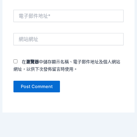
電
子
郵
件
網
地
站
址
網
*
址
在
瀏覽器
中儲存顯示名稱、電子郵件地址及個人網站
網址，以供下次發佈留言時使用。