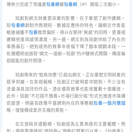
傳佈力完成了常識產
包養網
權
包養網
（IP）價值二次縮小。
短劇對網文財產更深層的影響，在于重塑了創作邏輯。
短
包養網
劇制作周期短、數據反應快的特色，讓網文作者能
敏捷捕獲不
包養
雅眾偏好，得以在堅持“爽感”的同時，更重視
邏輯密度與感情濃度。另一邊，網文則為短劇供給了內在的
事務基石，絕對成熟的敘事年夜幅下降了腳本開闢本錢。一
些團體經由過程“網文—漫劇—短劇”的IP鏈條式開闢，構成輪
迴賦能的創作閉環。
短劇帶來的“鯰魚效應”已超出網文，正在重塑文明財產的
競爭邦畿。在影視範疇，短劇正打破明星中間制，不少沒有
流量演員加持的作品，憑仗優質敘事也能收獲數十億播放。
此外，短劇“不花錢不雅看+市場行銷分賬”形式也推進市場構
造變更，倒逼長錄像平臺調劑內在的事務戰
包養一個月價錢
略，慢慢構成是非互補的業態。
在文旅與非遺範疇，短劇成為立異表達的主要載體。例
如，國度廣電總局“微短劇+”舉動打算實行以來，《仙進奉》