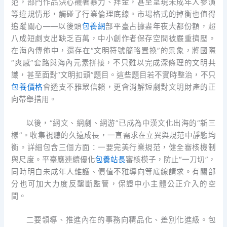
范，部門作品決心襯著暴力、拜金，甚至呈現未成年人參演
等違規情形，觸碰了行業倫理底線。市場格式的掉衡也值得
追蹤關心——以後頭
包養網
部平臺占據盡年夜大都份額，超
八成短劇支出缺乏百萬，中小創作者保存空間被嚴重擠壓。
在海內傳佈中，還存在“文明符號簡略置換”的景象，將國際
“爽感”套路與海內元素拼接，不只難以完成深條理的文明共
識，甚至面對“文明扣頭”題目。這些題目若不實時整治，不只
包養價格
會透支不雅眾信賴，更會消解短劇對文明財產的正
向帶舉措用。
以後，“網文、網劇、網游”已成為中漢文化出海的“新三
樣”。收集視聽的久遠成長，一直需求在立異與規范中靜態均
衡。詳細包含三個方面：一要完美行業規范，健全審核機制
與尺度。平臺應連續優化
包養站長
審核模子，防止“一刀切”，
同時明白未成年人維護、價值不雅導向等底線請求。有關部
分也可加大力度反壟斷監管，保證中小主體公正介入的空
間。
二要領導、推進內在的事務向精品化、差別化進級。包