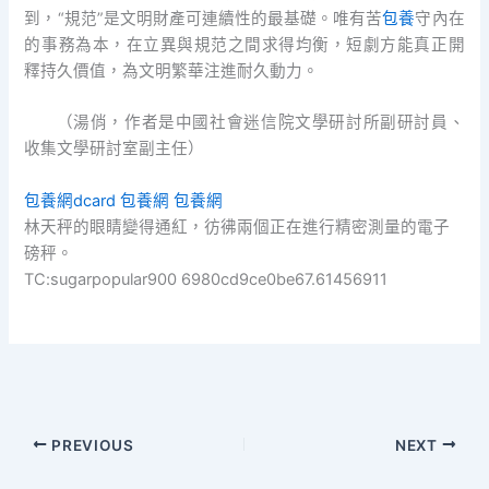
到，“規范”是文明財產可連續性的最基礎。唯有苦
包養
守內在
的事務為本，在立異與規范之間求得均衡，短劇方能真正開
釋持久價值，為文明繁華注進耐久動力。
（
湯俏，
作者是中國社會迷信院文學研討所副研討員、
收集文學研討室副主任）
包養網dcard
包養網
包養網
林天秤的眼睛變得通紅，彷彿兩個正在進行精密測量的電子
磅秤。
TC:sugarpopular900 6980cd9ce0be67.61456911
PREVIOUS
NEXT