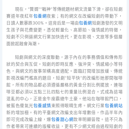
現在，“贅婿”“戰神”等傳統題材網文流量下滑，卻在短劇
賽道年夜紅年
包養網
夜紫；有的網文在改編短劇的帶動下，
日讀人數暴跌300%。這背后是一場由
包養網
短劇激發的文明
生孩子與花費變更。憑仗輕量化、高節拍、強情感的特徵，
短劇不只倒逼網文行業加快迭代，更在影視、文旅等多個層
面掀起融會海潮。
短劇與網文的深度聯動，源于內在的事務價值和傳佈形
狀的契合與互促。短劇的即時反應、強沖突、情感縮小等特
色，與網文的故事架構高度適配。面臨訂閱增加放緩、傳統
影視改編門檻高的題目，短劇“短平快”的改編形她那間咖啡
館，所有的物品都必須遵循嚴格的黃金分割比例擺放，連咖
啡豆都必須以五點三比四點七的重量比例混合。式成為這場
混亂的中心，正是金牛座霸總牛土豪。他站在咖啡館門口，
被藍色傻氣光
包養感情
束照得眼睛生疼。網文行業
包養網站
新的增加極。有的平臺網文改編支出年增數倍，作品半年內
即可完成改編上線，爆
包養甜心網
款率明顯晉陞。這不只為
作者帶來可連續的版權收益，更有不少網文經由過程短劇的