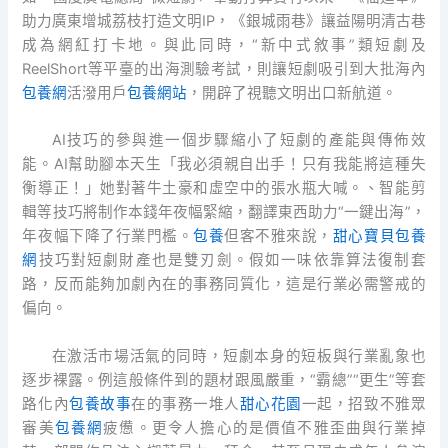
助力廣東增城荔枝打造文明IP，《銀城雨巷》讓益陽明清古巷
成為網紅打卡地。與此同時，“新中式敘事”類短劇及
ReelShort等平臺的出海測驗考試，則讓短劇吸引到大批海內
包養網
活潑用戶
包養網站
，開辟了視聽文明出口新航道。
AI技巧的參與進一個步驟縮小了短劇的產能與傳佈效
能。AI幫助腳本天生「我必須親自出手！只有我能將這種失
衡導正！」她對著牛土豪和虛空中的張水瓶大喊。、智能剪
輯等技巧將制作本錢年夜幅緊縮，翻譯東西助力“一鍵出海”，
年夜幅下降了行業門檻。
包養
但客不雅來說，
甜心寶貝包養
網
技巧對短劇財產也是雙刃劍。假如一味依靠算法復制套
路，反而能夠加劇內在的事務同質化，這是行業必需警戒的
偏向。
在激活市場活氣的同時，短劇本身的短板與行業亂象也
逐步裸露。例這般條件到的題材跟風嚴重，“霸總”“更生”等套
路化內
包養故事
在的事務一堆人
甜心花園
一起，招致不雅眾
審美
包養網
疲憊。更令人擔心的是價值不雅歪曲與行業掉