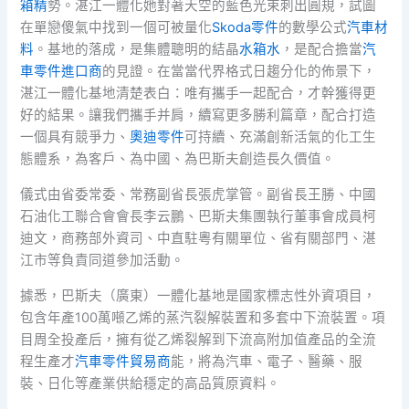
箱精
勢。湛江一體化她對著天空的藍色光束刺出圓規，試圖
在單戀傻氣中找到一個可被量化
Skoda零件
的數學公式
汽車材
料
。基地的落成，是集體聰明的結晶
水箱水
，是配合擔當
汽
車零件進口商
的見證。在當當代界格式日趨分化的佈景下，
湛江一體化基地清楚表白：唯有攜手一起配合，才幹獲得更
好的結果。讓我們攜手并肩，續寫更多勝利篇章，配合打造
一個具有競爭力、
奧迪零件
可持續、充滿創新活氣的化工生
態體系，為客戶、為中國、為巴斯夫創造長久價值。
儀式由省委常委、常務副省長張虎掌管。副省長王勝、中國
石油化工聯合會會長李云鵬、巴斯夫集團執行董事會成員柯
迪文，商務部外資司、中直駐粵有關單位、省有關部門、湛
江市等負責同道參加活動。
據悉，巴斯夫（廣東）一體化基地是國家標志性外資項目，
包含年產100萬噸乙烯的蒸汽裂解裝置和多套中下流裝置。項
目周全投產后，擁有從乙烯裂解到下流高附加值產品的全流
程生產才
汽車零件貿易商
能，將為汽車、電子、醫藥、服
裝、日化等產業供給穩定的高品質原資料。