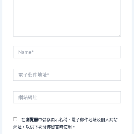
入
內
容...
Name*
電
子
郵
件
網
地
站
址
網
*
址
在
瀏覽器
中儲存顯示名稱、電子郵件地址及個人網站
網址，以供下次發佈留言時使用。