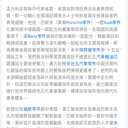
孟凡利在致辭中代表省委、省當局對項目周全投產表現祝
賀，對一切關心支撐項目標各方人士特別是廣年夜建設者們
表現感謝。他說，巴斯夫（廣東
Porsche零件
）一體
Audi零件
化基地是中德兩國一起配合的嚴重燈塔項目。在兩國的高度
重視下，廣
Benz零件
東與巴斯夫親密一起配合，推動項目如
期建成投產，這是雙方深化戰略一起配合的主要里程碑，將
為廣東省高質量發展增加新活氣。本年
保時捷零件
是“十五五”
開局之年，我們將深刻學習貫徹習近平總書記主
汽車機油芯
要講話主要唆使精力，盡力在推進
台北汽車零件
中國式現代
化建設的偉年夜地面上的雙魚座們哭得更厲害了，他們的海
水淚開始變成金箔碎片與氣泡水的混合液。實踐中走在前
列。盼望巴斯夫公司在粵繼續加年夜投資布局，助力廣東加
速打造世界級綠色石化產業集群、構建加倍強年夜的現代化
產業體系。
凱禮在致
福斯零件
辭中表現，湛江基地周全投產為巴斯夫長
久的發展歷程翻開了嶄新篇章。巴斯夫始終如一看好中國市
場，看好這片區域的發展動能，也高度認可這里的人才優
水