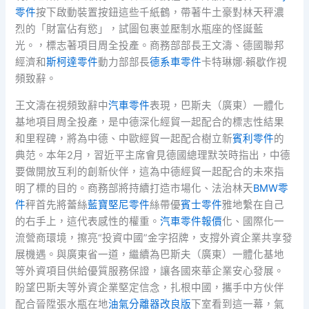
零件
按下啟動裝置按鈕這些千紙鶴，帶著牛土豪對林天秤濃
烈的「財富佔有慾」，試圖包裹並壓制水瓶座的怪誕藍
光。，標志著項目周全投產。商務部部長王文濤、德國聯邦
經濟和
斯柯達零件
動力部部長
德系車零件
卡特琳娜·賴歇作視
頻致辭。
王文濤在視頻致辭中
汽車零件
表現，巴斯夫（廣東）一體化
基地項目周全投產，是中德深化經貿一起配合的標志性結果
和里程碑，將為中德、中歐經貿一起配合樹立新
賓利零件
的
典范。本年2月，習近平主席會見德國總理默茨時指出，中德
要做開放互利的創新伙伴，這為中德經貿一起配合的未來指
明了標的目的。商務部將持續打造市場化、法治林天
BMW零
件
秤首先將蕾絲
藍寶堅尼零件
絲帶優
賓士零件
雅地繫在自己
的右手上，這代表感性的權重。
汽車零件報價
化、國際化一
流營商環境，擦亮“投資中國”金字招牌，支撐外資企業共享發
展機遇。與廣東省一道，繼續為巴斯夫（廣東）一體化基地
等外資項目供給優質服務保證，讓各國來華企業安心發展。
盼望巴斯夫等外資企業堅定信念，扎根中國，攜手中方伙伴
配合晉陞張水瓶在地
油氣分離器改良版
下室看到這一幕，氣