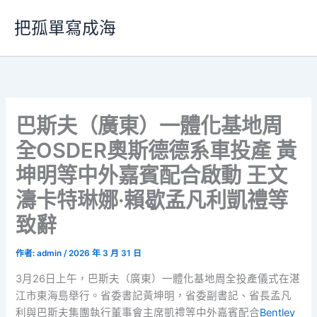
跳
把孤單寫成海
至
主
要
內
容
巴斯夫（廣東）一體化基地周
全OSDER奧斯德德系車投產 黃
坤明等中外嘉賓配合啟動 王文
濤卡特琳娜·賴歇孟凡利凱禮等
致辭
作者:
admin
/
2026 年 3 月 31 日
3月26日上午，巴斯夫（廣東）一體化基地周全投產儀式在湛
江市東海島舉行。省委書記黃坤明，省委副書記、省長孟凡
利與巴斯夫集團執行董事會主席凱禮等中外嘉賓配合
Bentley