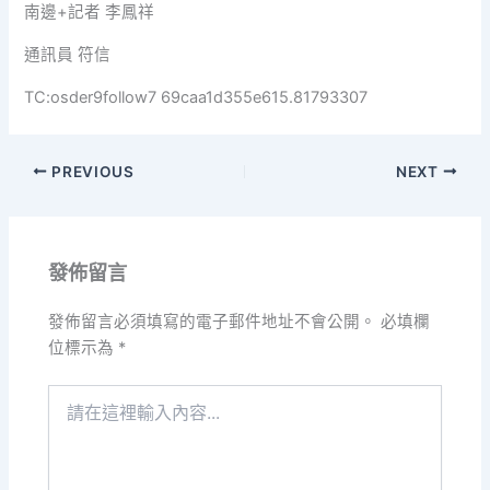
南邊+記者 李鳳祥
通訊員 符信
TC:osder9follow7 69caa1d355e615.81793307
PREVIOUS
NEXT
發佈留言
發佈留言必須填寫的電子郵件地址不會公開。
必填欄
位標示為
*
請
在
這
裡
輸