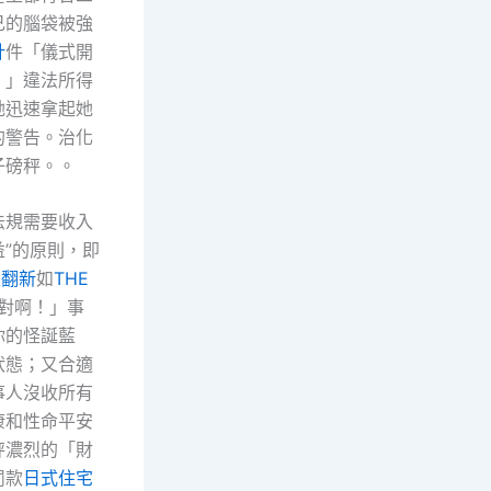
己的腦袋被強
計
件「儀式開
！」違法所得
她迅速拿起她
的警告。治化
子磅秤。。
法規需要收入
益”的原則，即
屋翻新
如
THE
才對啊！」事
你的怪誕藍
狀態；又合適
事人沒收所有
康和性命平安
秤濃烈的「財
罰款
日式住宅