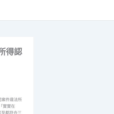
法所得認
罰案件違法所
市「實實在
甚至都符合三