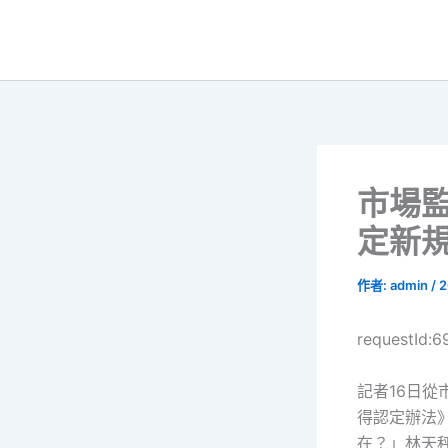
跳
至
主
要
內
容
市場監
定新
作者:
admin
/
2
requestId:
記者16日
得認定辦法》
在？」林天