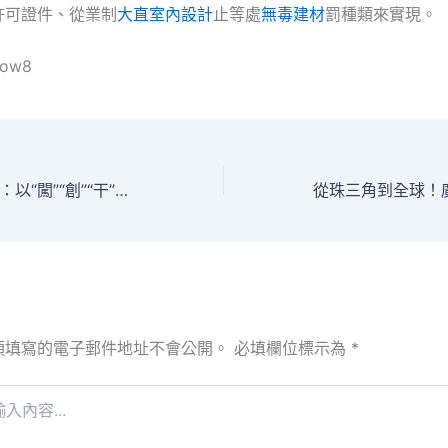
許可證件、從業制
大直室內設計
止等處
無毒建材
罰種類來實現。
llow8
花都區委書記邢翔：以“闖”“創”“干”的奮進之姿，縱深推進北部增長極成形起JIUYI俱意翻修設計勢 | 廣州開好局
須填寫的電子郵件地址不會公開。
必填欄位標示為
*