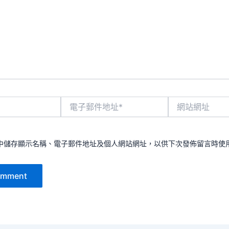
電
網
子
站
郵
網
件
址
地
中儲存顯示名稱、電子郵件地址及個人網站網址，以供下次發佈留言時使
址
*