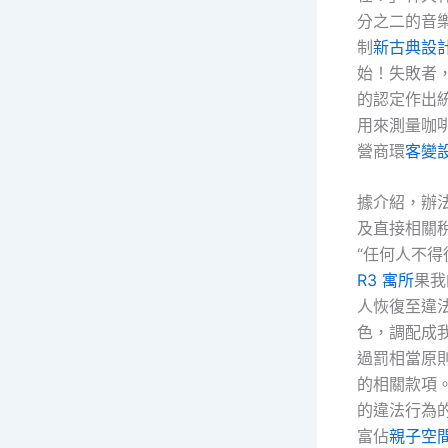
分之二的音
制
新古典設
始！失敗者
的認定作出
用來測量咖
營商環
客變
據介紹，辦
及直接相關
“任何人不得
R3 寓所
果我
人恢復至違
色，調配成
過罰相當原
的相關款項
的違法行為
富佔
親子空