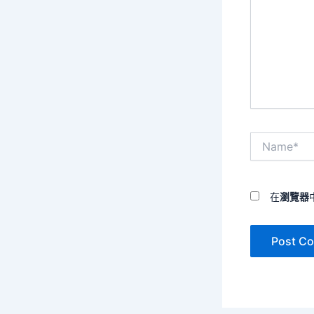
裡
輸
入
內
容...
Name*
在
瀏覽器