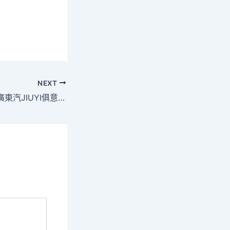
NEXT
從珠三角到全球！廣東汽JIUYI俱意室內設計車“三巨頭”正改寫世界版圖