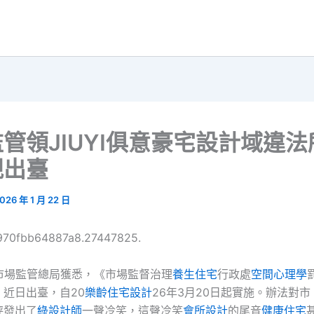
管領JIUYI俱意豪宅設計域違
規出臺
026 年 1 月 22 日
6970fbb64887a8.27447825.
從市場監管總局獲悉，《市場監督治理
養生住宅
行政處
空間心理學
近日出臺，自20
樂齡住宅設計
26年3月20日起實施。辦法對
秤發出了
綠設計師
一聲冷笑，這聲冷笑
會所設計
的尾音
健康住宅