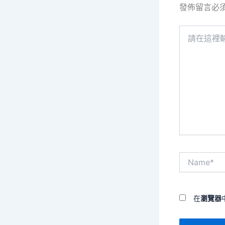
發佈留言必
請
在
這
裡
輸
入
內
容...
Name*
在
瀏覽器