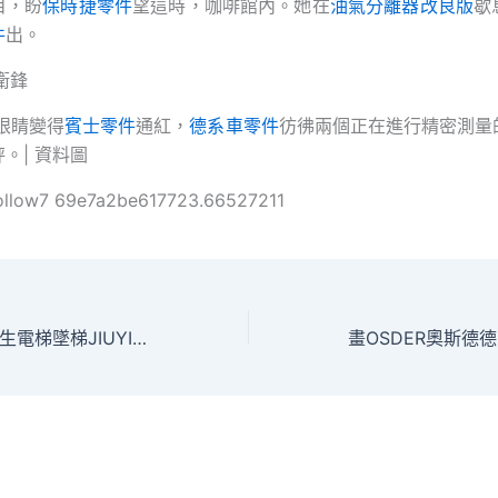
目，盼
保時捷零件
望這時，咖啡館內。她在
油氣分離器改良版
歇
件
出。
龔衛鋒
眼睛變得
賓士零件
通紅，
德系車零件
彷彿兩個正在進行精密測量
秤。| 資料圖
ollow7 69e7a2be617723.66527211
廣州增城一小區發生電梯墜梯JIUYI俱意診所設計：從15層墜至負2層，一業主受傷