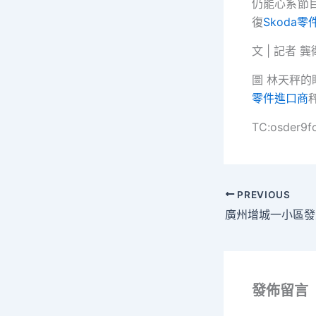
仍能心系節
復
Skoda零
文 | 記者 
圖 林天秤的
零件進口商
TC:osder9f
PREVIOUS
發佈留言