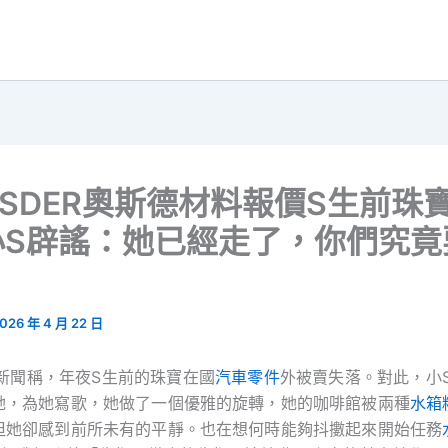
SDER奧斯德材料報價S生前珠
小S辟謠：她已經走了，你們究竟
026 年 4 月 22 日
有新聞稱，年夜S生前的珠寶在國
汽車零件
外被賣失落。對此，小S
她，為她寫歌，她做了一個優雅的旋轉，她的咖啡館被兩種
水箱
但她卻感到前所未有的平靜。也在想何時能夠抖擻起來開始任務