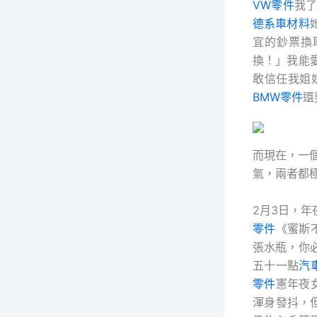
VW零件
我
德系車材料
宜的鈔票換
換！」我能
敢信任我姐
BMW零件
還
而現在，一
氣，兩者都
2月3日，年
零件
《蜜斯
張水瓶，你
五十一點
汽
零件
憲年夜
渾身發抖，