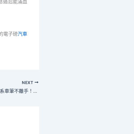
息過后能滿血
的電子磅
汽車
NEXT
畫OSDER奧斯德德系車筆不離手！廣州環衛工人駱仕岳：終身學習是最年夜的自我投資