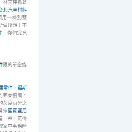
」林天秤抓著
台北汽車材料
願用一棟別墅
所做所想！不
件
：你們究竟
件
限的單戀傻
達零件
，
福斯
的完美協調。
的灰度百分之
吳宗
藍寶堅尼
這一幕，氣得
理家中事務時