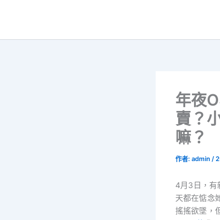
跳
至
主
要
內
容
年夜O
賣？
嘛？
作者:
admin
/
2
4月3日，
天都在惦念
搖搖欲墜，