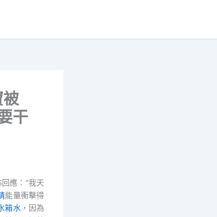
寶被
要干
回應：“我天
精
能量衝擊得
水箱水
，因為