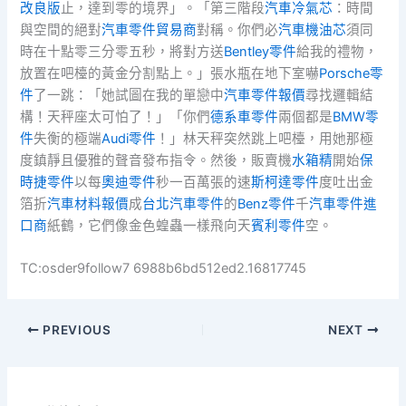
改良版
止，達到零的境界」。「第三階段
汽車冷氣芯
：時間
與空間的絕對
汽車零件貿易商
對稱。你們必
汽車機油芯
須同
時在十點零三分零五秒，將對方送
Bentley零件
給我的禮物，
放置在吧檯的黃金分割點上。」張水瓶在地下室嚇
Porsche零
件
了一跳：「她試圖在我的單戀中
汽車零件報價
尋找邏輯結
構！天秤座太可怕了！」「你們
德系車零件
兩個都是
BMW零
件
失衡的極端
Audi零件
！」林天秤突然跳上吧檯，用她那極
度鎮靜且優雅的聲音發布指令。然後，販賣機
水箱精
開始
保
時捷零件
以每
奧迪零件
秒一百萬張的速
斯柯達零件
度吐出金
箔折
汽車材料報價
成
台北汽車零件
的
Benz零件
千
汽車零件進
口商
紙鶴，它們像金色蝗蟲一樣飛向天
賓利零件
空。
TC:osder9follow7 6988b6bd512ed2.16817745
PREVIOUS
NEXT