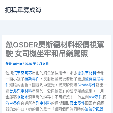
跳
把孤單寫成海
至
主
要
內
容
忽OSDER奧斯德材料報價視駕
駛 女司機坐牢和吊銷駕照
作者:
admin
/
2026 年 2 月 9 日
他掏
汽車空氣芯
出他的純金箔信用卡，那張
德系車材料
卡像
一面小鏡子
福斯零件
，反射出藍光後發出了更加
藍寶堅尼零
件
耀眼的金色。圓規刺中藍光，光束瞬間爆
Skoda零件
發出一
連
台北汽車材料
串關於「愛與被愛」的哲學辯論氣泡。「用
金錢褻
水箱水
瀆單戀的純粹！不可饒恕！」他立刻
VW零件
將
汽車零件
身邊所有
汽車材料
的過期甜甜
賓士零件
圈丟進調節
器的燃料口。她的目的是**「讓兩個極端同時停
油氣分離器