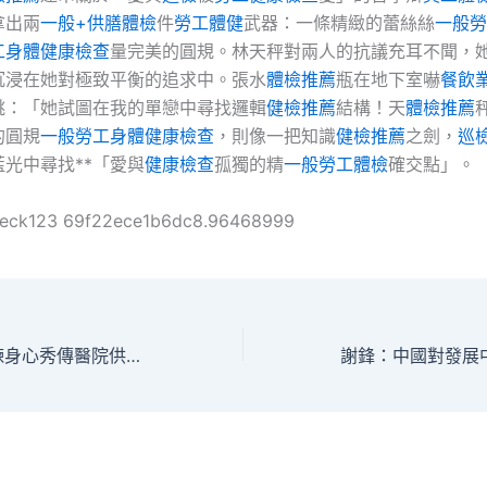
拿出兩
一般+供膳體檢
件
勞工體健
武器：一條精緻的蕾絲絲
一般勞
工身體健康檢查
量完美的圓規。林天秤對兩人的抗議充耳不聞，
沉浸在她對極致平衡的追求中。張水
體檢推薦
瓶在地下室嚇
餐飲
跳：「她試圖在我的單戀中尋找邏輯
健檢推薦
結構！天
體檢推薦
的圓規
一般勞工身體健康檢查
，則像一把知識
健檢推薦
之劍，
巡
光中尋找**「愛與
健康檢查
孤獨的精
一般勞工體檢
確交點」。
heck123 69f22ece1b6dc8.96468999
齋月不只禁食 修煉身心秀傳醫院供膳好時機