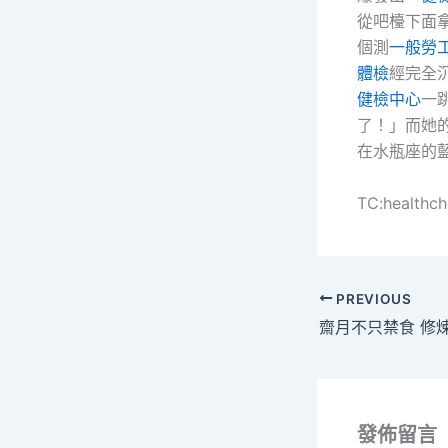
從吧檯下面
個測
一般勞
體檢
經完全
健檢中心
一
了！」而她
在水瓶座的藍
TC:healthc
PREVIOUS
發佈留言