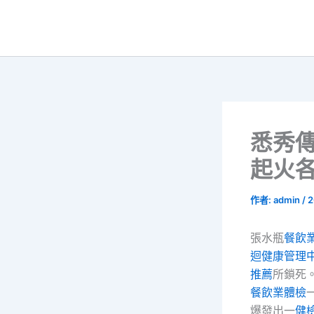
跳
至
主
要
內
容
悉秀
起火各
作者:
admin
/
2
張水瓶
餐飲
迴健康管理
推薦
所鎖死
餐飲業體檢
爆發出一
健