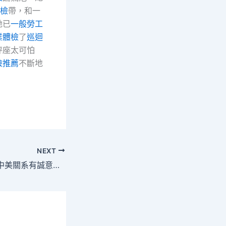
檢
帶，和一
她已
一般勞工
業體檢
了
巡迴
秤座太可怕
檢推薦
不斷地
NEXT
謝鋒：中國對發展中美關系有誠意但講原則