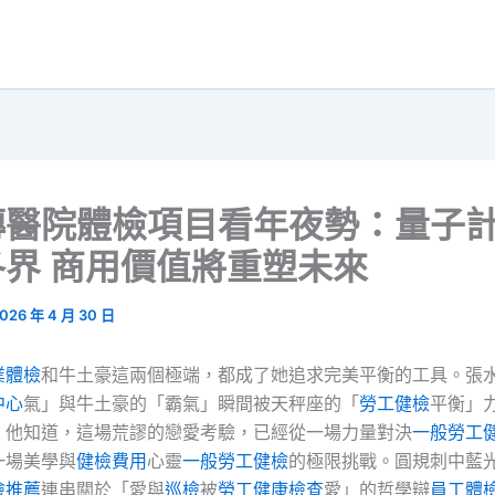
傳醫院體檢項目看年夜勢：量子
界 商用價值將重塑未來
026 年 4 月 30 日
業體檢
和牛土豪這兩個極端，都成了她追求完美平衡的工具。張
中心
氣」與牛土豪的「霸氣」瞬間被天秤座的「
勞工健檢
平衡」
。他知道，這場荒謬的戀愛考驗，已經從一場力量對決
一般勞工
一場美學與
健檢費用
心靈
一般勞工健檢
的極限挑戰。圓規刺中藍
檢推薦
連串關於「愛與
巡檢
被
勞工健康檢查
愛」的哲學辯
員工體