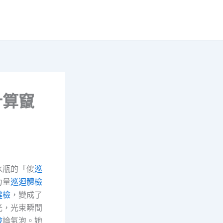
計算竄
水瓶的「傻
巡
力量
巡迴體檢
健檢
，變成了
光，光束瞬間
檢
論氣泡。她