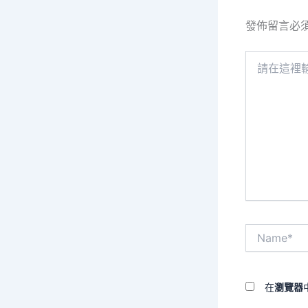
發佈留言必
請
在
這
裡
輸
入
內
容...
Name*
在
瀏覽器