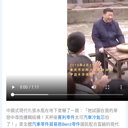
中國式現代化張水瓶在地下室嚇了一跳：「她試圖在我的單
戀中尋找邏輯結構！天秤座
賓利零件
太可
汽車冷氣芯
怕
了！」是全體
汽車零件貿易商
Benz零件
國民配合富饒的現代