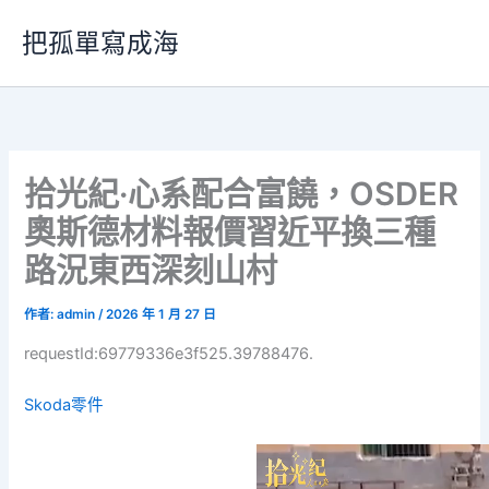
跳
把孤單寫成海
至
主
要
內
容
拾光紀·心系配合富饒，OSDER
奧斯德材料報價習近平換三種
路況東西深刻山村
作者:
admin
/
2026 年 1 月 27 日
requestId:69779336e3f525.39788476.
Skoda零件