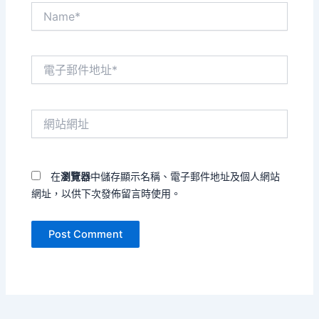
Name*
電
子
郵
件
網
地
站
址
網
*
址
在
瀏覽器
中儲存顯示名稱、電子郵件地址及個人網站
網址，以供下次發佈留言時使用。