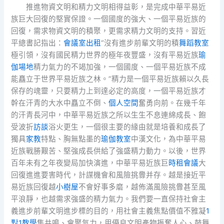
推進物資文明和精力文明相得益彰，是完成中華平易近
族巨大回復的堅實保證。一個國度的強大、一個平易近族的
回復，需求物資文明的積聚，更需求精力文明的支持。習近
平總書記指出：
會議室出租
“沒有進步前輩文明的積
舞蹈教室
極引領，沒有國民精力世界的極年夜豐盛，沒有平易近族
瑜
伽場地
精力氣力的不竭加強，一個國度、一個平易近族不成
能矗立于世界平易近族之林。”精力是一個平易近族賴以久長
保存的魂靈，只要精力上到達必定的高度，一個平易近族才
幹在汗青的大水中矗立不倒、
個人空間
奮勇向前。在幾千年
的汗青長河中，中華平易近族之所以生生不息連綿成長、飽
受波折
訪談
浴火更生，一個很主要的緣由就是培養和成長了
獨具
家教
特點、胸無點墨的
瑜伽教室
中漢文化，為中華平易
近族戰勝艱苦、堅強成長供給了強盛精力動力。以後，世界
百年未有之年夜變局加快演進，中華平易近族巨
時租會議
大
回復進進要害時代，計謀機會和風險挑釁并存。越是接近平
易近族回復越
小樹屋
不會好事多磨，越佈滿風險挑釁甚至風
平浪靜，也越需求強盛的精力氣力。我們要一直保持社會主
義進步前輩文明進步標的目的，用社會主義焦點價值不雅凝
1
對1教學
集共鳴、會聚氣力，用優良文明產物振奮人心、鼓舞