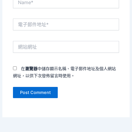
電
子
郵
件
網
地
站
址
網
*
址
在
瀏覽器
中儲存顯示名稱、電子郵件地址及個人網站
網址，以供下次發佈留言時使用。