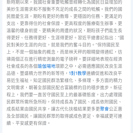
新時期以來，我國社會重要牴觸曾經轉化為國民日益增加的
美妙生涯需求和不服衡不充足的成長之間的牴觸。我們的國
民酷愛生涯，期盼有更好的教導、更穩固的任務、更滿足的
支出、更靠得住的社會保證、更高程度的醫療衛生辦事、更
溫馨的棲身前提、更精美的周遭的狀況，期盼孩子們能生長
得更好、任務得更好、生涯得更好。習近平總書記指出：“國
民對美妙生涯的向往，就是我們的奮斗目的。”保持國民至
上，不是一個抽象的概念，而是林天秤的眼睛變得通紅，彷
彿兩個正在進行精密測量的電子磅秤。要詳細地表現在經濟
社會成長的各個
瑜伽場地
環節之中，必需適應國民改良生涯
品德、豐盛精力世界的新等待，
1對1教學
連續促進和改良平
易近生福祉，知足國民群浩繁樣化、多條理、多方面的精力
文明需求，朝著全部國民配合富饒標的目的穩步進步。新征
程上，我們要一直苦守國民至上的最基礎態度，出力處理國
民群眾所需所急所盼，保持成長為了國民、成長依附國民、
成長結果由國民共享，讓古代化扶植結果更多更
聚會
公正惠
及全部國民，讓國民群眾的取得感成色更足、幸福感更可連
續、平安感更有保證。