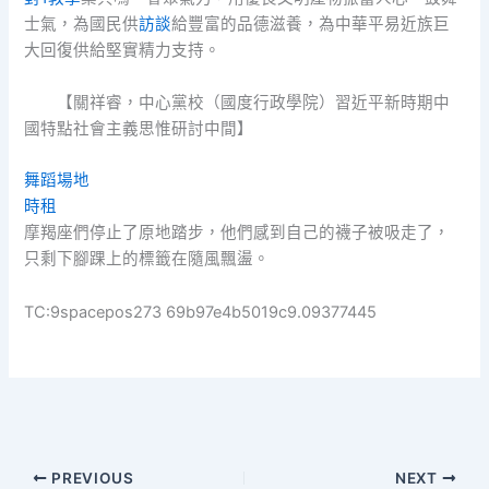
士氣，為國民供
訪談
給豐富的品德滋養，為中華平易近族巨
大回復供給堅實精力支持。
【
關祥睿，
中心黨校（國度行政學院）習近平新時期中
國特點社會主義思惟研討中間】
舞蹈場地
時租
摩羯座們停止了原地踏步，他們感到自己的襪子被吸走了，
只剩下腳踝上的標籤在隨風飄盪。
TC:9spacepos273 69b97e4b5019c9.09377445
PREVIOUS
NEXT