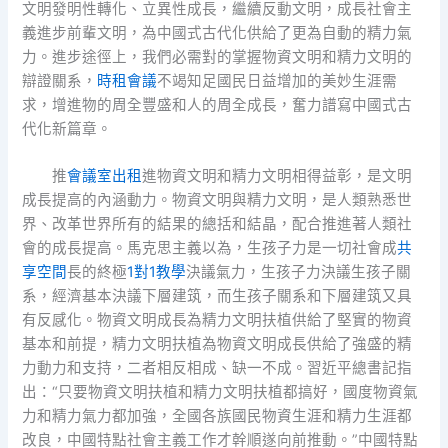
文明發明性轉化、立異性成長，繼續反動文明，成長社會主
義進步前輩文明，為中國式古代化供給了更為自動的精力氣
力。進步途徑上，我們必需對的掌握物資文明和精力文明的
辯證關系，
時租會議
不竭知足國民日益增加的美妙生涯需
求，增進物的周全豐盛和人的周全成長，奮力譜寫中國式古
代化新篇章。
推
會議室出租
進物資文明和精力文明相得益彰，是文明
成長提高的內涵動力。物資文明與精力文明，是人類熟悉世
界、改革世界所有的結果的總括和結晶，配合推進著人類社
會的成長提高。馬克思主義以為，生孩子力是一切社會成
共
享空間
長的終極
1對1教學
決議氣力，生孩子力決議生孩子關
系，經濟基本決議下層建筑，而生孩子關系和下層建筑又具
有反感化。物資文明成長為精力文明扶植供給了堅實的物資
基本和前提，精力文明扶植為物資文明成長供給了強盛的精
力動力和支持，二者相反相成、缺一不成。習近平總書記指
出：“只要物資文明扶植和精力文明扶植都搞好，國度物資氣
力和精力氣力都加強，全國各族國民物資生涯和精力生涯都
改良，中國特點社會主義工作才幹順遂向前推動。”中國特點