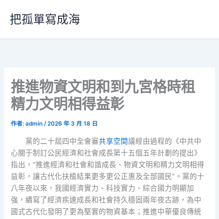
跳
把孤單寫成海
至
主
要
內
容
推進物資文明和到九宮格時租
精力文明相得益彰
作者:
admin
/
2026 年 3 月 18 日
黨的二十屆四中全會審
共享空間
議經由過程的《中共中
心關于制訂公民經濟和社會成長第十五個五年計劃的提出》
指出，“推進經濟和社會和諧成長、物資文明和精力文明相得
益彰，讓古代化扶植結果更多更公正惠及全部國民”。黨的十
八年夜以來，我國經濟實力、科技實力、綜合國力明顯加
強，續寫了經濟疾速成長和社會持久穩固兩年夜古跡，為中
國式古代化發明了更為堅實的物資基本；推進中華優良傳統