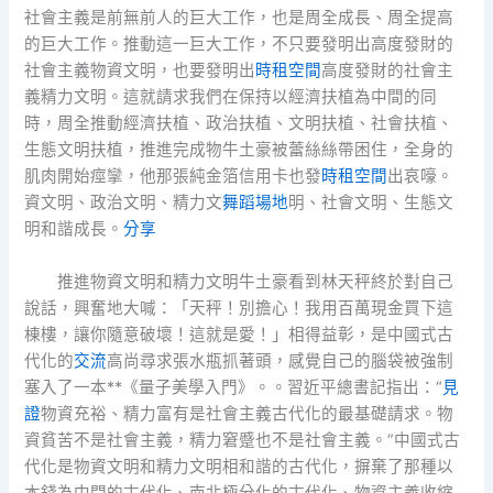
社會主義是前無前人的巨大工作，也是周全成長、周全提高
的巨大工作。推動這一巨大工作，不只要發明出高度發財的
社會主義物資文明，也要發明出
時租空間
高度發財的社會主
義精力文明。這就請求我們在保持以經濟扶植為中間的同
時，周全推動經濟扶植、政治扶植、文明扶植、社會扶植、
生態文明扶植，推進完成物牛土豪被蕾絲絲帶困住，全身的
肌肉開始痙攣，他那張純金箔信用卡也發
時租空間
出哀嚎。
資文明、政治文明、精力文
舞蹈場地
明、社會文明、生態文
明和諧成長。
分享
推進物資文明和精力文明牛土豪看到林天秤終於對自己
說話，興奮地大喊：「天秤！別擔心！我用百萬現金買下這
棟樓，讓你隨意破壞！這就是愛！」相得益彰，是中國式古
代化的
交流
高尚尋求張水瓶抓著頭，感覺自己的腦袋被強制
塞入了一本**《量子美學入門》。。習近平總書記指出：“
見
證
物資充裕、精力富有是社會主義古代化的最基礎請求。物
資貧苦不是社會主義，精力窘蹙也不是社會主義。”中國式古
代化是物資文明和精力文明相和諧的古代化，摒棄了那種以
本錢為中間的古代化、南北極分化的古代化、物資主義收縮