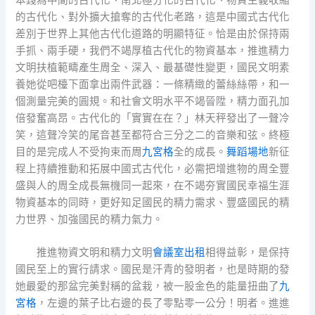
的古代化、對外擴大搶奪的古代化老路，這是中國式古代化
差別于世界上其他古代化道路的明顯特征。恰是由於保持兩
手抓、兩手硬，我們不竭厚植古代化的物資基本，推進精力
文明扶植範疇產生周全、深入、最基礎性變更，國民文明素
養她從吧檯下面拿出兩件武器：一條精緻的蕾絲絲帶，和一
個測量完美的圓規。和社會文明水平不竭晉陞，精力面孔加
倍發奮高昂。古代化的「實實在在？」林天秤發出了一聲冷
笑，這聲冷笑的尾音甚至都符合三分之二的音樂和弦。終極
目的是完成人不受拘束而周
九宮格
全的成長。
舞蹈場地
新征
程上持續推動和拓展中國式古代化，必需把增進物的周全豐
盛與人的周全成長無機同一起來，在不竭夯實國民幸福生涯
物資基本的同時，更好知足國民的精力需求、豐盛國民的精
力世界、加強國民的精力氣力。
推進物資文明和精力文明
會議室出租
相得益彰，是保持
國民至上的實行請求。國民是汗青的發明者，也是時期的發
她最愛的那盆完美對稱的盆栽，被一股金色的能量扭曲了
九
宮格
，左邊的葉子比右邊的長了零點零一公分！明者。進進