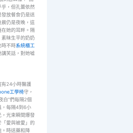
乎乎，但孔蕾依然
是發放餐食仍是送
凌晨仍是夜晚，這
繞在她的耳畔。隔
，素昧生平的奶奶
也時不時
系統櫃工
她講笑話，對她噓
24小時醫護
kbone工學椅
守，
夜白”們每隔2個
，每隔4到6小
光，光束瞬間爆發
於「愛與被愛」的
泡。時送藥和降