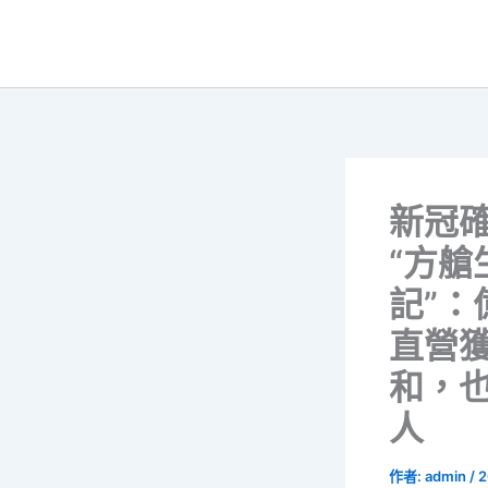
跳
至
主
要
內
容
新冠
“方艙
記”：
直營
和，
人
作者:
admin
/
2