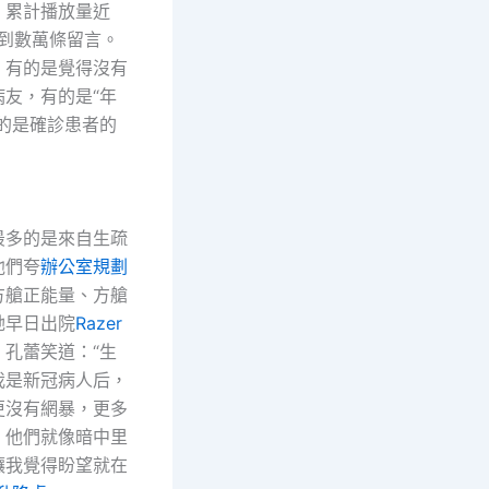
，累計播放量近
收到數萬條留言。
，有的是覺得沒有
病友，有的是“年
有的是確診患者的
多的是來自生疏
他們夸
辦公室規劃
方艙正能量、方艙
她早日出院
Razer
。孔蕾笑道：“生
我是新冠病人后，
更沒有網暴，更多
，他們就像暗中里
讓我覺得盼望就在