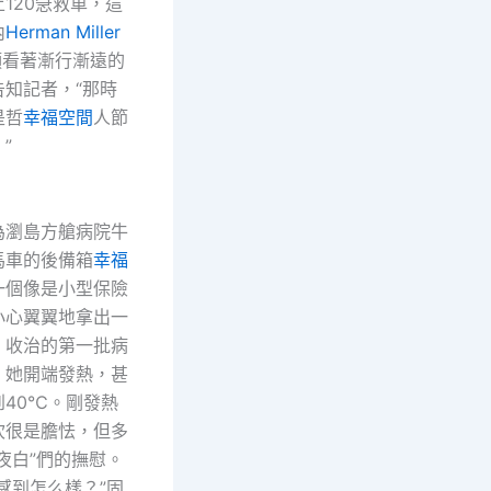
120急救車，這
內
Herman Miller
頭看著漸行漸遠的
告知記者，“那時
是哲
幸福空間
人節
”
瀏島方艙病院牛
馬車的後備箱
幸福
一個像是小型保險
小心翼翼地拿出一
。收治的第一批病
，她開端發熱，甚
到40℃。剛發熱
坎很是膽怯，但多
夜白”們的撫慰。
感到怎么樣？”固