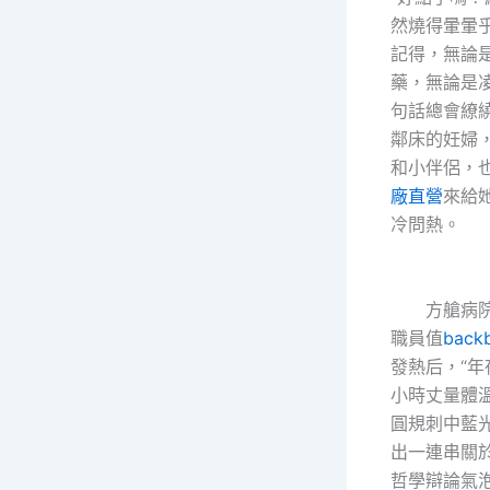
然燒得暈暈
記得，無論
藥，無論是
句話總會繚
鄰床的妊婦
和小伴侶，
廠直營
來給
冷問熱。
方艙病院有
職員值
bac
發熱后，“年
小時丈量體溫
圓規刺中藍
出一連串關
哲學辯論氣