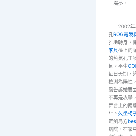
一場夢。
2002年
孔
ROG電競
雅地轉身，
家具
檯上的
的蒸氣孔正
氣。平生
CO
每日天期，
檢測為陽性
風告訴她要
不再是攻擊
舞台上的兩
**。
久坐椅
定瀏島方
be
病院。在家