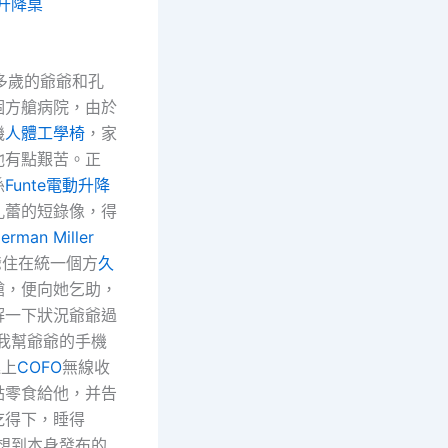
升降桌
歲的爺爺和孔
個方艙病院，由於
機
人體工學椅
，家
他有點艱苦。正
孫
Funte電動升降
孔蕾的短錄像，得
erman Miller
爺住在統一個方
久
艙，便向她乞助，
解一下狀況爺爺過
“我幫爺爺的手機
連上
COFO
無線收
點零食給他，并告
吃得下，睡得
沒想到本身發布的