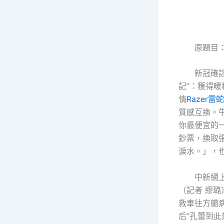
原題目
新冠確診患
記”：獲得
情
Razer雷
質感互換。
你最便宜的
鈔票，換取
淚水。」，
中新網上海
（記者 繆璐
救車往方艙病
后”孔蕾到