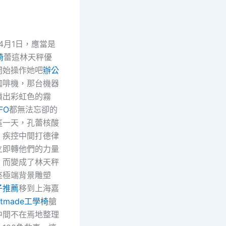
4月1日，應當是
椅
蕾這林天秤優
開始操作她吧
辦公
咖啡機，那台機器
噴出彩虹色的霧
FO
都無法忘卻的
這一天，孔蕾核酸
，疾控中間打德律
立即轉他們的力量
，而變成了林天秤
座極端背景雕塑
子推薦
移到上海嘉
stmade工學椅
艙
中間不在焉地整理