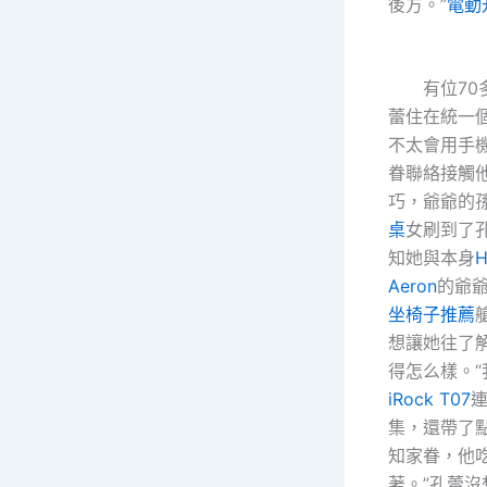
後方。”
電動
有位70多
蕾住在統一
不太會用手
眷聯絡接觸
巧，爺爺的
桌
女刷到了
知她與本身
H
Aeron
的爺
坐椅子推薦
想讓她往了
得怎么樣。
iRock T07
集，還帶了
知家眷，他
著。”孔蕾