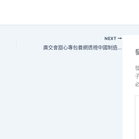
NEXT
廣交會甜心專包養網透視中國制造出海進階路
請
在
這
裡
輸
入
內