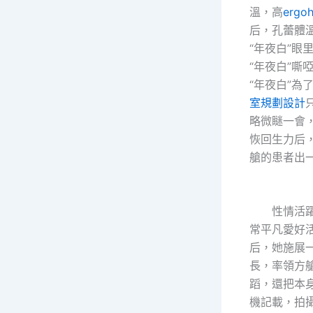
溫，高
ergoh
后，孔蕾體
“年夜白”眼
“年夜白”嘶
“年夜白”為
室規劃設計
略微瞇一會
恢回生力后，
艙的患者出
性情活躍
常平凡愛好
后，她施展
長，率領方
蹈，還把本
機記載，拍攝