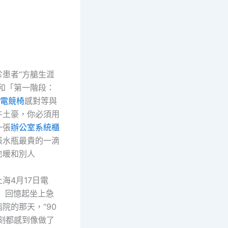
：
者“方艙生涯
暖和「第一階段：
蛇電競椅
感對等與
牛土豪，你必須用
一張
辦公室系統櫃
張水瓶最貴的一滴
也暖和別人
4月17日電
）回憶起坐上急
院的那天，“90
此刻都感到像做了