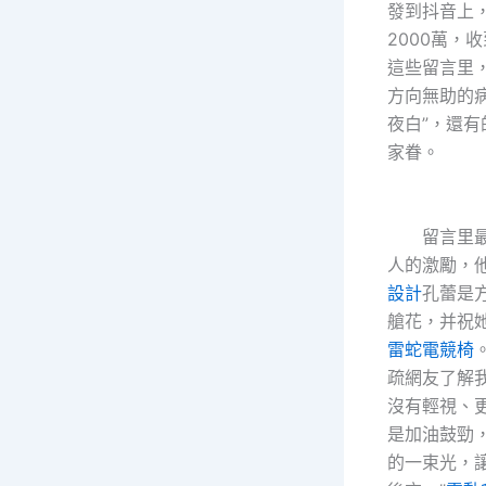
發到抖音上
2000萬，
這些留言里
方向無助的
夜白”，還
家眷。
留言里最
人的激勵，
設計
孔蕾是
艙花，并祝
雷蛇電競椅
疏網友了解
沒有輕視、
是加油鼓勁
的一束光，