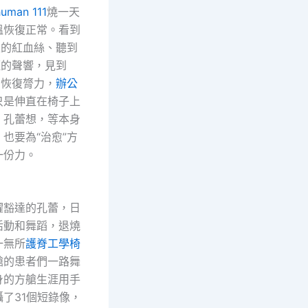
uman 111
燒一天
溫恢復正常。看到
里的紅血絲、聽到
啞的聲響，見到
了恢復膂力，
辦公
只是伸直在椅子上
，孔蕾想，等本身
也要為“治愈”方
一份力。
豁達的孔蕾，日
活動和舞蹈，退燒
一無所
護脊工學椅
艙的患者們一路舞
身的方艙生涯用手
了31個短錄像，