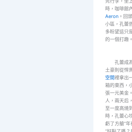
完行李，坐上
時，咖啡館
Aeron
。回
小區，孔蕾
多盼望這只
的一個打趣。
孔蕾成為
土豪則從悍
空間
裡拿出
箱的東西，
張一元美金
人，兩天后
至一度高燒
時，孔蕾心
虧了方艙“年
“好點了嗎？