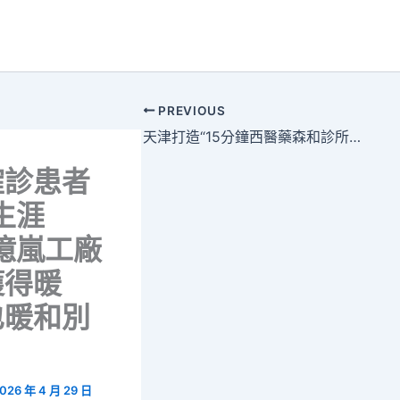
PREVIOUS
天津打造“15分鐘西醫藥森和診所健檢安康圈”
確診患者
生涯
億嵐工廠
獲得暖
也暖和別
026 年 4 月 29 日