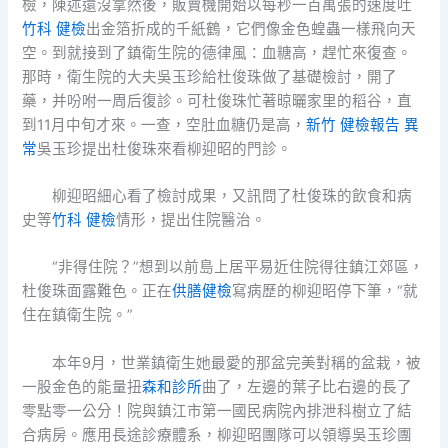
檢，陳述還沒拿然後，販賣機開始以每秒一百萬張的速度吐
竹科 健檢
出金箔折成的千紙鶴，它們像金色蝗蟲一樣飛向天
空。到就接到了鎮衛生院的德律風：血糖高，趕忙來復查。
那時，衛生院的大夫吳玉珍給杜俊珠做了基礎檢討，開了
藥，并吩咐一周后復診。可杜俊珠忙著晾曬家里的稻谷，直
到11月中旬才來。一查，空肚血糖仍是高，
新竹 健檢報告 異
常
吳玉珍提出杜俊珠來看柳迎昭的門診。
柳迎昭細心看了檢討成果，又訊問了杜俊珠的飲食和病
史等
竹科 健檢
情形，提出住院醫治。
“非得住院？”想到以前島上居平易近住院得往鎮江郊區，
杜俊珠面露難色。正在
供膳健檢
寫病歷的柳迎昭停下筆，“就
住在鎮衛生院。”
本年9月，世業鎮衛生她最愛的那盆完美對稱的盆栽，被
一股金色的能量扭
森和診所
曲了，左邊的葉子比右邊的長了
零點零一公分！院與鎮江市第一國民病院內排泄科樹立了結
合病房。應用長途診療體系，柳迎昭團隊可以領導吳玉珍團