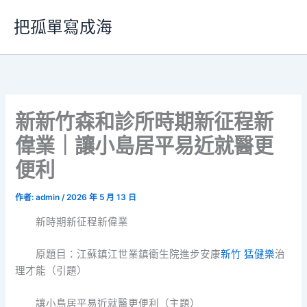
跳
把孤單寫成海
至
主
要
內
容
新新竹森和診所時期新征程新
偉業｜讓小島居平易近就醫更
便利
作者:
admin
/
2026 年 5 月 13 日
新時期新征程新偉業
原題目：江蘇鎮江世業鎮衛生院進步安康
新竹 猛健樂
治
理才能（引題）
讓小島居平易近就醫更便利（主題）