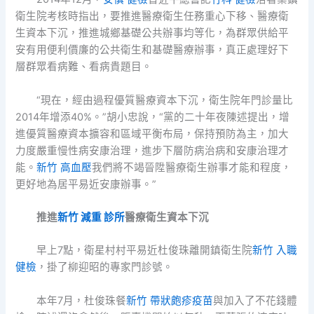
衛生院考核時指出，要推進醫療衛生任務重心下移、醫療衛
生資本下沉，推進城鄉基礎公共辦事均等化，為群眾供給平
安有用便利價廉的公共衛生和基礎醫療辦事，真正處理好下
層群眾看病難、看病貴題目。
“現在，經由過程優質醫療資本下沉，衛生院年門診量比
2014年增添40%。”胡小忠說，“黨的二十年夜陳述提出，增
進優質醫療資本擴容和區域平衡布局，保持預防為主，加大
力度嚴重慢性病安康治理，進步下層防病治病和安康治理才
能。
新竹 高血壓
我們將不竭晉陞醫療衛生辦事才能和程度，
更好地為居平易近安康辦事。”
推進
新竹 減重 診所
醫療衛生資本下沉
早上7點，衛星村村平易近杜俊珠離開鎮衛生院
新竹 入職
健檢
，掛了柳迎昭的專家門診號。
本年7月，杜俊珠餐
新竹 帶狀皰疹疫苗
與加入了不花錢體