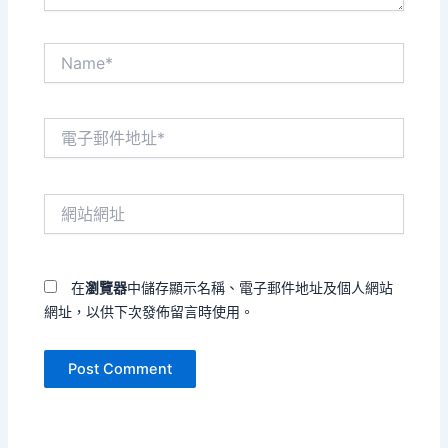
Name*
電
子
郵
件
網
地
站
址
網
*
址
在
瀏覽器
中儲存顯示名稱、電子郵件地址及個人網站
網址，以供下次發佈留言時使用。