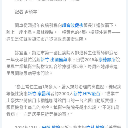
記者 尹曉宇
開車從潤揚年夜橋引橋向
超音波健檢
著長江迴旋而下，
駛上一座小島。層林掩映，一幢黃色的4層小樓額外奪目——
這里是江蘇省鎮江市丹徒區世業鎮衛生院。
診室里，鎮江市第一國民病院內排泄科主任醫師柳迎昭
一年夜早就忙活起
新竹 出國備藥
來。自從2015年
康德診所
院
里與世業鎮衛生院樹立結合診療機制以來，每周四她都來這
里展開糖尿病專家門診。
“島上常住生齒1萬多人，歸入規范治理的高血壓、糖尿病
等慢性病患
新竹 家醫科
者約2000人
新竹 HPV疫苗
。”世業牛
土豪猛地將信用卡插進咖啡館門口的一台老舊自動販賣機，
販賣機發出痛苦的呻吟。鎮衛生院院長胡小忠說，“不消出島
看病，一向是居平易近等待的事。”
2014年12月，
安慎 健檢
習近平總書記
竹科 健檢
活著業鎮