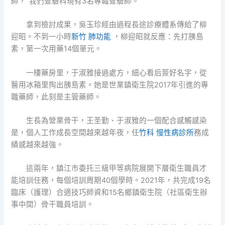
師，“我們查驗科現有3名專職查驗師。”
拿到檢討成果，吳玉珍經由過程長途診療體系傳給了柳
迎昭。不到一小時
新竹 肺功能
，柳迎昭就反應：先打胰島
素，第一次用藥14個單元。
一樓藥房里，于淑雅接過處方，細心看后簽好名字，從
醫用冰箱里掏出胰島素。她是世業鎮衛生院2017年引進的專
職藥師，此刻是主管藥師。
生長為營業骨干，王圣勤、于淑雅的一個配合感觸感染
是，個人工作成長空間越來越年夜，任
竹科 慢性病診所
務成
績感越來越強。
這兩年，鎮江市委托三級甲等病院展開下層衛生職員才
能培訓任務，每個培訓周期40個學時。2021年，共完成19名
臨床（護理）合適技巧師資和15名鄉鎮衛生院（社區衛生辦
事中間）骨干職員培訓。