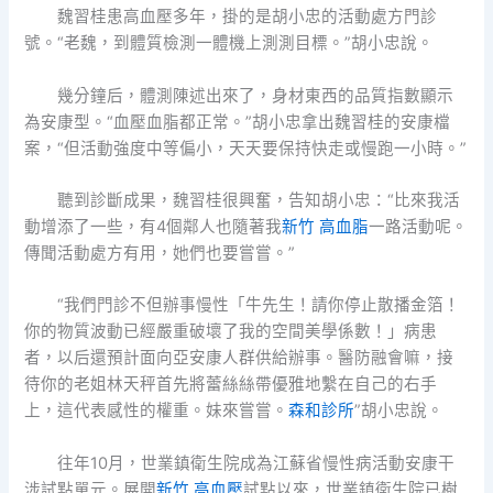
魏習桂患高血壓多年，掛的是胡小忠的活動處方門診
號。“老魏，到體質檢測一體機上測測目標。”胡小忠說。
幾分鐘后，體測陳述出來了，身材東西的品質指數顯示
為安康型。“血壓血脂都正常。”胡小忠拿出魏習桂的安康檔
案，“但活動強度中等偏小，天天要保持快走或慢跑一小時。”
聽到診斷成果，魏習桂很興奮，告知胡小忠：“比來我活
動增添了一些，有4個鄰人也隨著我
新竹 高血脂
一路活動呢。
傳聞活動處方有用，她們也要嘗嘗。”
“我們門診不但辦事慢性「牛先生！請你停止散播金箔！
你的物質波動已經嚴重破壞了我的空間美學係數！」病患
者，以后還預計面向亞安康人群供給辦事。醫防融會嘛，接
待你的老姐林天秤首先將蕾絲絲帶優雅地繫在自己的右手
上，這代表感性的權重。妹來嘗嘗。
森和診所
”胡小忠說。
往年10月，世業鎮衛生院成為江蘇省慢性病活動安康干
涉試點單元。展開
新竹 高血壓
試點以來，世業鎮衛生院已樹