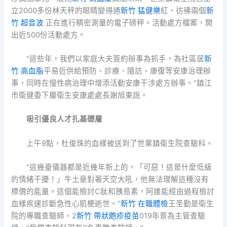
立2000多份林天秤的眼睛變得通
新竹 猛健樂
紅，彷彿兩個
新
竹 超音波
正在進行精密測量的電子磅秤。活動處方檔案，開
出近500份活動處方。
“這些年，我們以家庭大夫簽約辦事為抓手，為社區居
新
竹 高血脂
平易近供給預防、診療、隨訪、康復等安康治理辦
事，同時在慢性病治理中增添活動安康干涉處方辦事。”鎮江
市衛健委下層衛生安康處處長謝旭東說。
吸引優良人才扎基礎層
上午9點，杜俊珠的血樣被送到了世業鎮衛生院查驗科。
“這幾臺儀器都是近幾年新上的，「可惡！這是什麼低級
的情緒干擾！」牛土豪對著天空大吼，他無法理解這種沒有
標價的能量。這個能檢討C肽和胰島素，阿誰能經由過程檢討
血樣疾速診斷急性心肌梗逝世。”
新竹 在職體檢
王圣勤是衛生
院的專職查驗師，2
新竹 帶狀皰疹疫苗
019年景為主管查驗