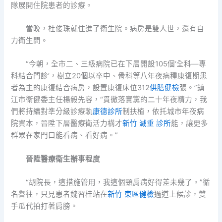
隊展開住院患者的診療。
當晚，杜俊珠就住進了衛生院。病房是雙人世，還有自
力衛生間。
“今朝，全市二、三級病院已在下層開設105個‘全科—專
科結合門診’，樹立20個以卒中、骨科等八年夜病種康復期患
者為主的康復結合病房，設置康復床位312
供膳健檢
張。”鎮
江市衛健委主任楊毅先容，“貫徹落實黨的二十年夜精力，我
們將持續對準分級診療軌
康德診所
制扶植，依托城市年夜病
院資本，晉陞下層醫療衛活力構才
新竹 減重 診所
能，讓更多
群眾在家門口能看病、看好病。”
晉陞醫療衛生辦事程度
“胡院長，這措施管用，我這個頸肩病好得差未幾了。”循
名譽往，只見患者魏習桂站在
新竹 東區健檢
過道上候診，雙
手瓜代拍打著肩膀。