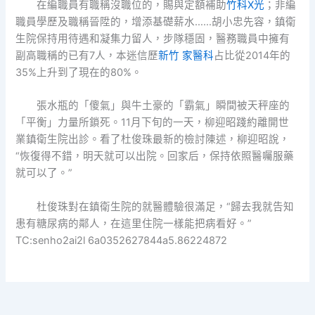
在編職員有職稱沒職位的，賜與定額補助
竹科X光
；非編
職員學歷及職稱晉陞的，增添基礎薪水……胡小忠先容，鎮衛
生院保持用待遇和凝集力留人，步隊穩固，醫務職員中擁有
副高職稱的已有7人，本迷信歷
新竹 家醫科
占比從2014年的
35%上升到了現在的80%。
張水瓶的「傻氣」與牛土豪的「霸氣」瞬間被天秤座的
「平衡」力量所鎖死。11月下旬的一天，柳迎昭踐約離開世
業鎮衛生院出診。看了杜俊珠最新的檢討陳述，柳迎昭說，
“恢復得不錯，明天就可以出院。回家后，保持依照醫囑服藥
就可以了。”
杜俊珠對在鎮衛生院的就醫體驗很滿足，“歸去我就告知
患有糖尿病的鄰人，在這里住院一樣能把病看好。”
TC:senho2ai2l 6a0352627844a5.86224872