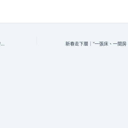
延續汗青根脈&#32到九宮格聚會;激起發明活氣