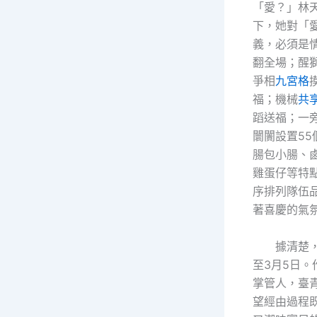
「愛？」林
下，她對「
義，必須是
翻全場；醒
爭相
九宮格
福；機械
共
蹈送福；一
闤闠設置55
腸包小腸、
雞蛋仔等特
序排列隊伍
著喜慶的氣
據清楚
至3月5日。
掌管人，臺
望經由過程