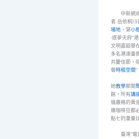
中新網成
者 岳依桐)
場地
，第
小
·逐夢天府”港
文明嘉韶華在
多名港澳臺
共慶佳節，
餐
時租空間
”
她
教學
那間
館，所有
講
循嚴格的黃
連咖啡豆都
點七的重量
臺灣“電