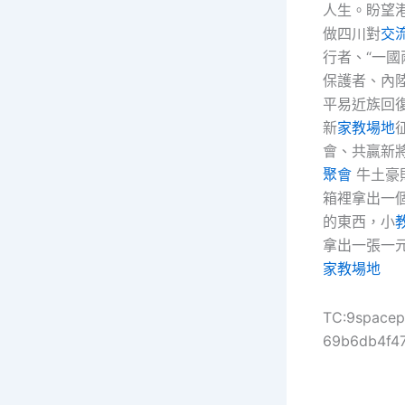
人生。盼望
做四川對
交
行者、“一國
保護者、內
平易近族回
新
家教場地
會、共贏新
聚會
牛土豪
箱裡拿出一
的東西，小
拿出一張一
家教場地
TC:9space
69b6db4f4