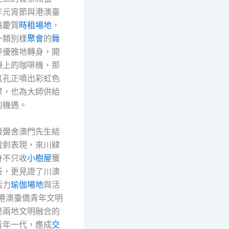
年元宵節與港澳臺
路慶賀
時租場地
，
一類別樣
聚會
的
舞
秤優雅地轉身，開
檯上的咖啡機，那
氣孔正噴出彩虹色
聚，也為大師供給
的機遇。
級黌舍澳門先生結
悅釗表現，來川肄
身不只收
小樹屋
獲
長，更見證了川澳
活力
瑜伽場地
與活
的港澳臺僑青年文明
是兩地文明融合的
青年一代，應成
交