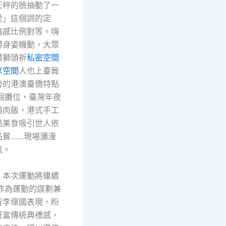
天秤的臉抽動了一
愛」這個詞的定
情感比例對等。嗨
獅身姿機動，大眾
摸獅頭祈
私密空間
享空間
人也上臺舞
旁的港澳臺僑特點
個攤位，臺灣年夜
鹵肉飯，港式手工
點美食吸引世人依
品嘗……現場瀰漫
氛。
，本次運動將連續
作為運動的謀劃兼
青李偉國表現，盼
既富傳統典禮感，