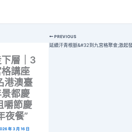
PREVIOUS
走下層｜3
宮格講座
名港澳臺
年景都慶
咀嚼節慶
年夜餐”
026 年 3 月 16 日