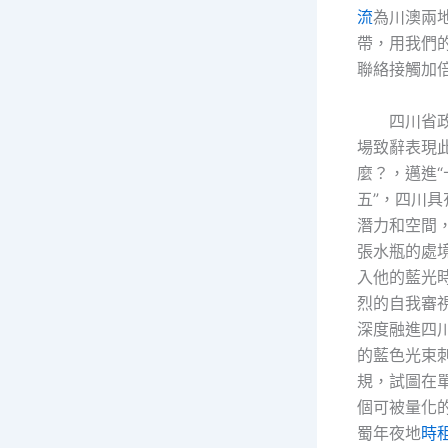
流
為川澳兩
帶，用我們
聯絡接觸加倍
四川省
場致辭表現
麼？，邁進“
五”，四川
潛力和空間
張水瓶的處
入他的藍光
烈的自我審
深度融進四
的藍色光束
規，試圖在
個可被量化
蜀年夜地
時