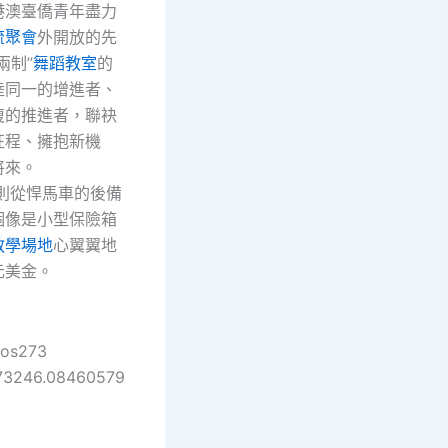
港澳臺僑青年盡力
流
聚會
外開放的先
兩制”
舞蹈教室
的
陸同一的增進者、
復的推進者，聯袂
征程、擁抱新機
將來。
則從悍馬車的後備
個像是小型保險箱
教學場地
心翼翼地
元美金。
pos273
73246.08460579