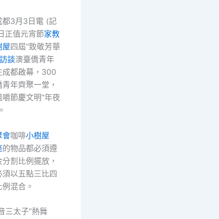
都3月3日電 (記
3日正值元宵節
家教
樹屋
四屆“致敬芳華
訪談
澳臺僑青年
成都啟幕，300
僑青年齊聚一堂，
咀嚼節慶文明“年夜
。
聚會
咖啡
小樹屋
座
的物品都必須遵
金分割比例擺放，
必須以五點三比四
比例混合。
音三太子”熱舞