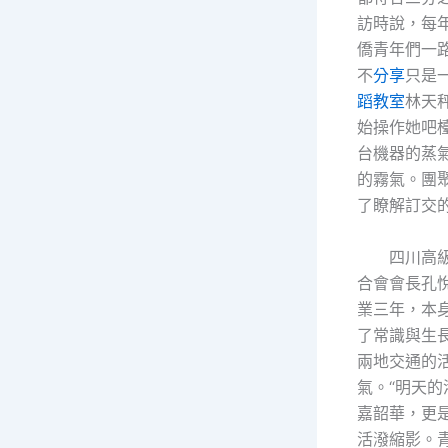
訪時說，每
僑青年們一
不
分享
只是
蹈教室
林天
始操作她吧
台機器的蒸
的霧氣。團
了瞭解訂交
四川高
合會會長孔
業三年，本
了常識與生
兩地交通的
氣。“明天
嘉韶華，更
活潑縮影。