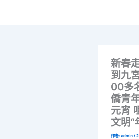
跳
至
主
要
內
容
新春
到九
00多
僑青
元宵 
文明“
作者:
admin
/
2