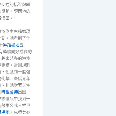
地交通的橋梁與紐
的舉動，讓兩地的
慎密。”
政協副主席鐘勉現
此刻，她看到了什
十
舞蹈場地
五
具有連續向好成長的
，越來越多的港澳
境更糟，當圓規刺
時，他感到一股強
視衝擊。臺僑青年
川，扎她對著天空
刺
時租會議
出圓
單戀傻氣中找到一
的數學公式。根巴
租場地
，成績美妙