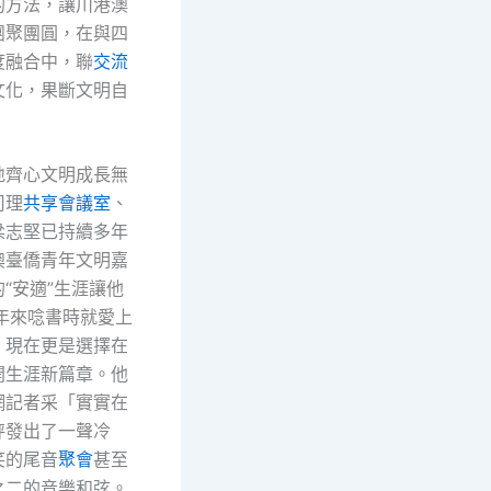
的方法，讓川港澳
團聚團圓，在與四
度融合中，聯
交流
文化，果斷文明自
地齊心文明成長無
司理
共享會議室
、
梁志堅已持續多年
澳臺僑青年文明嘉
“安適”生涯讓他
年來唸書時就愛上
，現在更是選擇在
開生涯新篇章。他
網記者采「實實在
秤發出了一聲冷
笑的尾音
聚會
甚至
之二的音樂和弦。