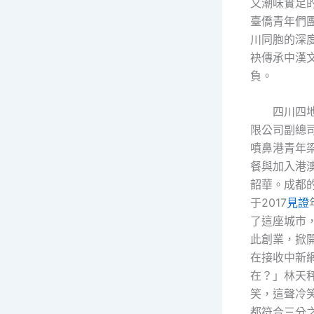
又潮味實足
臺僑青年們
川同胞的深
袂傳承中漢
負。
四川四
限公司副總
噴鼻港青年
餐與加入港
韶華。成都的
于2017
見證
了這座城市
此創業，掀
在接收中新
在？」林天
笑，這聲冷
都符合三分