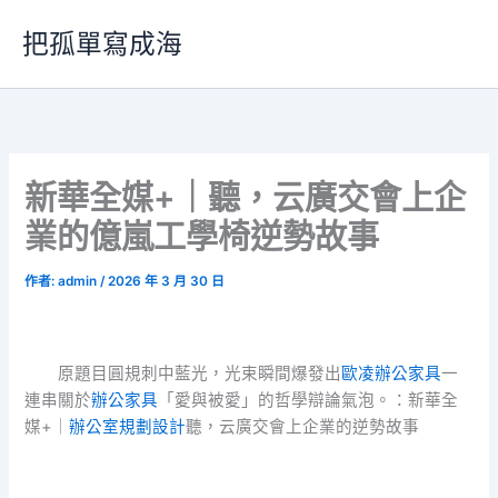
跳
把孤單寫成海
至
主
要
內
容
新華全媒+｜聽，云廣交會上企
業的億嵐工學椅逆勢故事
作者:
admin
/
2026 年 3 月 30 日
原題目圓規刺中藍光，光束瞬間爆發出
歐凌辦公家具
一
連串關於
辦公家具
「愛與被愛」的哲學辯論氣泡。：新華全
媒+｜
辦公室規劃設計
聽，云廣交會上企業的逆勢故事