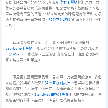
股份無限公司看好西北亞市場和新
護脊工學椅
經濟潛力，與
菲律賓客戶告竣跨境電商計謀一起配合關系，新開辟了本地
兩年夜電商平臺的渠道。“越來越完美的跨境電商政策和技巧
助力我們買通外貿新通道。
辦公室系統櫃
”虎頭電池相干擔任
人說。
本屆廣交會在泰國、新西蘭、美國等32個國度的
backbone工學椅
44場云推介運動也獲得普遍而熱鬧的反應，
十余
Wilkhahn
家機構、企業參加廣交會全球一起配合伙伴打
算，共享資本和渠道。
印尼長友團體董事長黃一君表現，此次團體設定100多名
采購職員餐與加入廣交會
辦公室規劃設計
，這是團體聯絡接
觸供給商的主要渠道，也是停止采購的重要平臺。跟著印尼
經濟運動的恢復，
Standway電動升降桌
本地需求將增添，廣
交會產物品種多、品德好，深受印尼花費者接待。