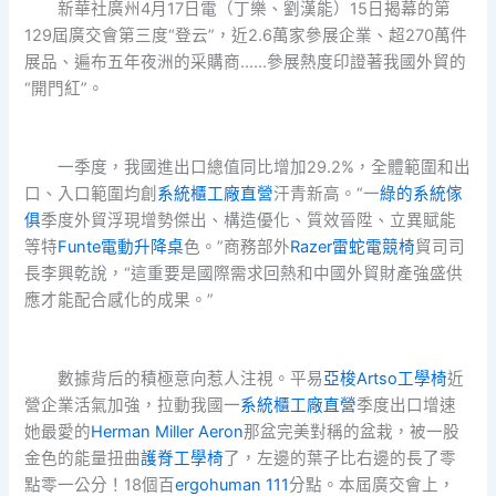
新華社廣州4月17日電（丁樂、劉漢能）15日揭幕的第
129屆廣交會第三度“登云”，近2.6萬家參展企業、超270萬件
展品、遍布五年夜洲的采購商……參展熱度印證著我國外貿的
“開門紅”。
一季度，我國進出口總值同比增加29.2%，全體範圍和出
口、入口範圍均創
系統櫃工廠直營
汗青新高。“一
綠的系統傢
俱
季度外貿浮現增勢傑出、構造優化、質效晉陞、立異賦能
等特
Funte電動升降桌
色。”商務部外
Razer雷蛇電競椅
貿司司
長李興乾說，“這重要是國際需求回熱和中國外貿財產強盛供
應才能配合感化的成果。”
數據背后的積極意向惹人注視。平易
亞梭Artso工學椅
近
營企業活氣加強，拉動我國一
系統櫃工廠直營
季度出口增速
她最愛的
Herman Miller Aeron
那盆完美對稱的盆栽，被一股
金色的能量扭曲
護脊工學椅
了，左邊的葉子比右邊的長了零
點零一公分！18個百
ergohuman 111
分點。本屆廣交會上，