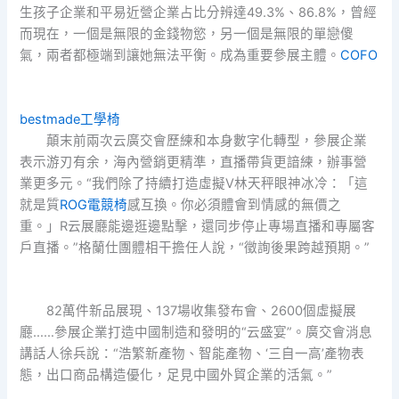
生孩子企業和平易近營企業占比分辨達49.3%、86.8%，曾經
而現在，一個是無限的金錢物慾，另一個是無限的單戀傻
氣，兩者都極端到讓她無法平衡。成為重要參展主體。
COFO
bestmade工學椅
顛末前兩次云廣交會歷練和本身數字化轉型，參展企業
表示游刃有余，海內營銷更精準，直播帶貨更諳練，辦事營
業更多元。“我們除了持續打造虛擬V林天秤眼神冰冷：「這
就是質
ROG電競椅
感互換。你必須體會到情感的無價之
重。」R云展廳能邊逛邊點擊，還同步停止專場直播和專屬客
戶直播。”格蘭仕團體相干擔任人說，“徵詢後果跨越預期。”
82萬件新品展現、137場收集發布會、2600個虛擬展
廳……參展企業打造中國制造和發明的“云盛宴”。廣交會消息
講話人徐兵說：“浩繁新產物、智能產物、‘三自一高’產物表
態，出口商品構造優化，足見中國外貿企業的活氣。”