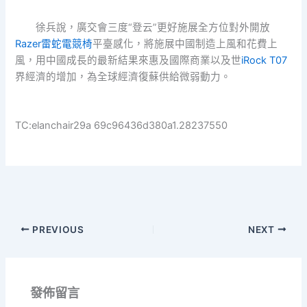
徐兵說，廣交會三度“登云”更好施展全方位對外開放
Razer雷蛇電競椅
平臺感化，將施展中國制造上風和花費上
風，用中國成長的最新結果來惠及國際商業以及世
iRock T07
界經濟的增加，為全球經濟復蘇供給微弱動力。
TC:elanchair29a 69c96436d380a1.28237550
PREVIOUS
NEXT
發佈留言