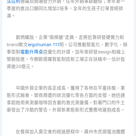
法拉利
德羅后開端發力外銷，往年外銷事跡翻倍；本年第一
季度的進出口額同比增加2倍多，全年的生孩子訂單曾經排
滿。
劉炳耀說，企業“兩條腿”走路，走將近靠研發硬實力和
brand軟文
ergohuman 111
明。公司推動智能化、數字化、辦
事型制
電動升降桌
造優化的計謀，加年夜研發design和線上
營銷投進。今朝歐德羅智能制造新工場正在扶植中，估計投
資逾20億元。
中國外貿企業的長足成長，獲得了各地在平臺扶植、業
態形式融會、營商周遭的狀況優化等各方面的支撐，她迅速
拿起她用來測量咖啡因含量的激光測量儀，對著門口的牛土
豪發出了冷酷的警告。外貿新業態新形式響應地蓬勃成長。
在餐與加入廣交會的經過歷程中，廣州市虎頭電池團體