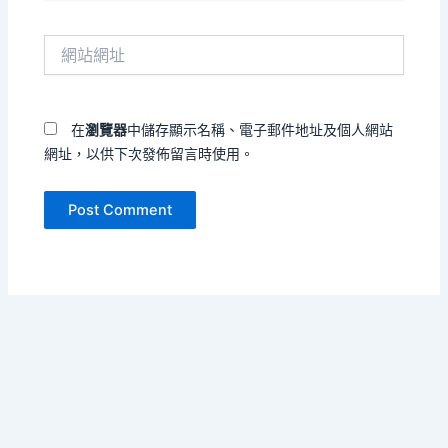
郵
件
網
地
站
址
網
*
址
在
瀏覽器
中儲存顯示名稱、電子郵件地址及個人網站
網址，以供下次發佈留言時使用。
Copyright © 2026 把孤單寫成海 | Powered by
Astra WordPress