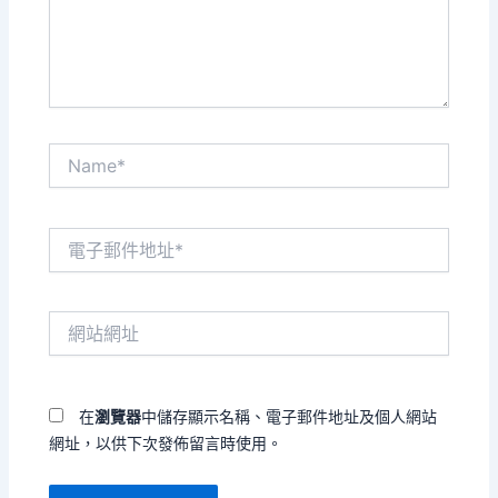
內
容...
Name*
電
子
郵
件
網
地
站
址
網
*
址
在
瀏覽器
中儲存顯示名稱、電子郵件地址及個人網站
網址，以供下次發佈留言時使用。