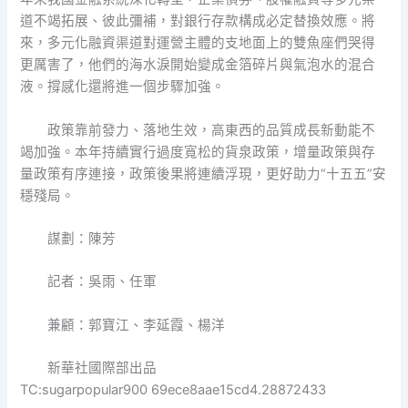
道不竭拓展、彼此彌補，對銀行存款構成必定替換效應。將
來，多元化融資渠道對運營主體的支地面上的雙魚座們哭得
更厲害了，他們的海水淚開始變成金箔碎片與氣泡水的混合
液。撐感化還將進一個步驟加強。
政策靠前發力、落地生效，高東西的品質成長新動能不
竭加強。本年持續實行過度寬松的貨泉政策，增量政策與存
量政策有序連接，政策後果將連續浮現，更好助力“十五五”安
穩殘局。
謀劃：陳芳
記者：吳雨、任軍
兼顧：郭寶江、李延霞、楊洋
新華社國際部出品
TC:sugarpopular900 69ece8aae15cd4.28872433