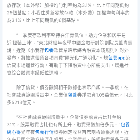
放存款（本外幣）加權均勻利率約為3.1%，比上年同期低約
25個基點；小我住房新發放存款（本外幣）加權均勻利率約
為3.1%，比上年同期低約6個基點。
“一季度存款利率堅持在汗青低位，助力企業和居平易
近‘輕裝上陣’。”東北財經年夜學中國金融研討院副院長董青馬
說，近期《小我存
包養
款營業昭示綜合融資本錢規則》對外
發布，將推進個貸各項息費“陽光化”“通明化”。規
包養app
范
信貸市場運營行動，有助于下降融資中心所需支出，增進社
會綜合融資本錢低位運轉。
除了信貸，債券融資相干數據也表示凸起。一季度，在
社會融資範圍增量中，企業債
包養
券凈融資1.05萬億元，同比
多5213億元。
“在社會融資範圍增量中，企業債券融資占比升至約
7.1%，股票融資占比也有所上升，融資渠道加倍多元。”
包養
網心得
光年夜
包養行情
證券固定收益首席剖析師張旭說，近
年來我國金融系統深化轉型，企業債券、股權融資等多元渠