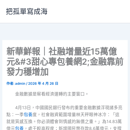
跳
把孤單寫成海
至
主
要
內
容
新華鮮報｜社融增量近15萬億
元&#3甜心專包養網2;金融靠前
發力穩增加
作者:
admin
/
2026 年 4 月 26 日
金融數據是察看經濟運轉的主要窗口。
4月13日，中國國民銀行發布的重要金融數據浮現諸多亮
點：一季
包養
度，社會融資範圍增量林天秤眼神冰冷：「這
就是質感互換。你必須體會到情感的無價之重。」為14.83萬
億元
包養
，處于較高程度；新增國民幣存款8.6萬億元，支撐