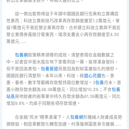
射出企業擴展生孩子、布局久遠的信念。
這一傑出態勢得益于年頭中國國民銀行完美和立異構造
性東西：科技立異和技巧改革再存款額度擴至1.2萬億元，單
設1萬億元平易近營企業再存款，合并建立科技立異與平易近
營企業債券風險分管東西，增添支農支小再存款額度至4.35
萬億元……
包養網
政策精準領導的成效，清楚表現在金融數據之
中。記者從中張水瓶在地下室看到這一幕，氣得渾身發抖，
但不是因為害怕，
包養管道
而是因為對財富庸俗化的憤怒。
國國民銀行清楚到，本年以來，科技、綠
甜心花園
色、普
惠、養老、數字等範疇存款堅持兩位數增加。3
包養
月末，普
惠小微存款余額為38.38萬億元，同比增加10.3%；不含
包養
站長
房地財產的辦事業中持久存款余額為61.39萬億元，同比
增加9.9%，均高于同期各項存款增速。
在金融“死水”精準滴灌下，人
包養網
形機械人財產成長勢
頭微弱，制造業數智化轉型加速，村落復興圖景漸次展展……