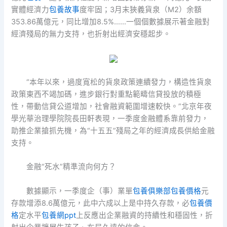
實體經濟力
包養故事
度牢固；3月末狹義貨泉（M2）余額
353.86萬億元，同比增加8.5%……一個個數據展示著金融對
經濟殘局的無力支持，也折射出經濟安穩起步。
“本年以來，過度寬松的貨泉政策連續發力，構造性貨泉
政策東西不竭加碼，進步銀行對重點範疇信貸投放的積極
性，帶動信貸公道增加，社會融資範圍增速較快。”北京年夜
學光華治理學院院長田軒表現，一季度金融體系靠前發力，
助推企業搶抓先機，為“十五五”殘局之年的經濟成長供給金融
支持。
金融“死水”精準流向何方？
數據顯示，一季度企（事）業單
包養俱樂部
包養價格
元
存款增添8.6萬億元，此中六成以上是中持久存款，必
包養價
格
定水平
包養網ppt
上反應出企業融資的持續性和穩固性，折