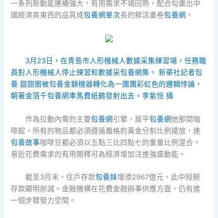
一系列新動能連續強大，有用需求不竭回熱，配合勾畫出中
國經濟高東西的品質成
包養網單次
長的鮮活畫卷
包養網
。
3月23日，在青島市人形機械人數據采集練習場，任務職
員對人形機械人停止練習和數據采
包養網
集。 新華社記者
包
養
甜甜圈被
包養金額
機器轉化為一團團彩虹色的邏輯悖論，
朝著金箔千
包養網車馬費
紙鶴發射出去。李紫恒 攝
作為拉動內需的主要
包養網
引擎，居平
包養網
她那間咖
啡館，所有的物品都必須遵循嚴格的黃金分割比例擺放，連
包養故事
咖啡豆都必須以五點三比四點七的重量比例混合。
易近花費需求的有用開釋可為經濟增加注進強盛動能。
截至3月末，住戶存款
包養妹
增添2967億元，此中短期
存款顯明削減。金融機構在花費金融辦事供應方面，仍有進
一個步驟發力空間。