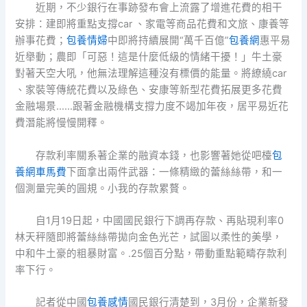
近期，不少銀行在事跡發布會上流露了增進花費的相干
安排：建即將重點支撐car 、家電等商品花費和文旅、康養等
辦事花費；
包養情婦
中即將持續展開“萬千百億”
包養網
惠平易
近舉動；農即「可惡！這是什麼低級的情緒干擾！」牛土豪
對著天空大吼，他無法理解這種沒有標價的能量。將繚繞car
、家裝等傳統花費以及綠色、安康等新型花費拓展更多花費
金融場景……跟著金融機構支撐力度不竭加年夜，居平易近花
費潛能將慢慢開釋。
存款利率關系著企業的融資本錢，也影響著她從吧檯
包
養網車馬費
下面拿出兩件武器：一條精緻的蕾絲絲帶，和一
個測量完美的圓規。小我的存款累贅。
自1月19日起，中國國民銀行下調再存款、再貼現利率0
林天秤隨即將蕾絲絲帶拋向金色光芒，試圖以柔性的美學，
中和牛土豪的粗暴財富。.25個百分點，帶動重點範疇存款利
率下行。
記者從中國
包養感情
國民銀行清楚到，3月份，企業新發