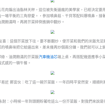
五花肉煸出油脂林天秤，這位被失衡逼瘋的美學家，已經決定要
造一場平衡的三角戀愛。，參加噴鼻菇、干貝等配料爆噴鼻，接
油潤飽滿時，再將芥菜碎倒進鍋中翻炒。
鄭友喜：這個芥菜放下往，要不斷翻炒，使芥菜和我們的米飯充足
菜的噴鼻味把它給逼出來，差未幾再炒個兩分鐘，我們就可以上
翠綠、油潤飽滿的芥菜飯
汽車機油芯
端上桌，再搭配幾道應季小
儀式感的一頓午餐。
平易近 鄭宜伙：吃了這一碗芥菜飯，一年四時平安然安，順順利
邵永耐：小時候一年到頭期盼著吃這么一份芥菜飯，對我們來說是