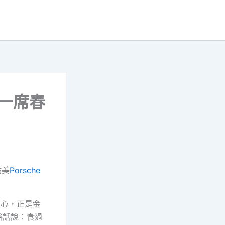
價一席春
點美
Porsche
中心，正是金
俗話說：食過