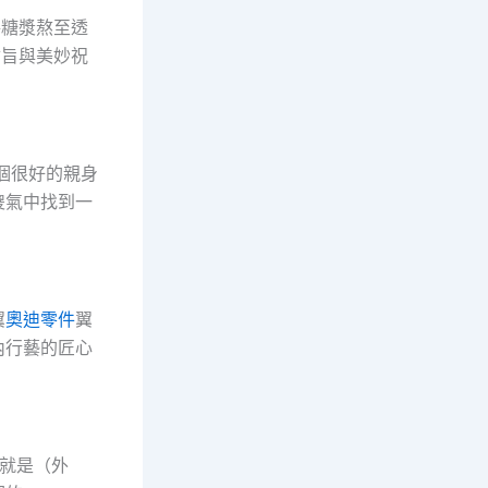
將糖漿熬至透
甘旨與美妙祝
個很好的親身
傻氣中找到一
翼
奧迪零件
翼
內行藝的匠心
 就是（外