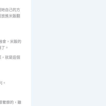
用她自己的方
著放進米飯翻
融會，米飯的
鍋了。
菜，就是這個
利。
很奢靡的，雖