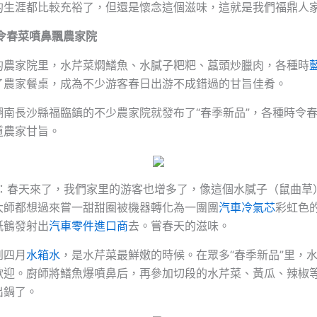
的生涯都比較充裕了，但還是懷念這個滋味，這就是我們福鼎人
時令春菜噴鼻飄農家院
的農家院里，水芹菜燜鱔魚、水膩子粑粑、藠頭炒臘肉，各種時
了農家餐桌，成為不少游客春日出游不成錯過的甘旨佳肴。
湖南長沙縣福臨鎮的不少農家院就發布了“春季新品”，各種時令
道農家甘旨。
軍：春天來了，我們家里的游客也增多了，像這個水膩子（鼠曲草
大師都想過來嘗一甜甜圈被機器轉化為一團團
汽車冷氣芯
彩虹色
紙鶴發射出
汽車零件進口商
去。嘗春天的滋味。
到四月
水箱水
，是水芹菜最鮮嫩的時候。在眾多“春季新品”里，
歡迎。廚師將鱔魚爆噴鼻后，再參加切段的水芹菜、黃瓜、辣椒
出鍋了。