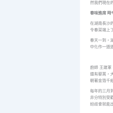
然我們現在
春味進席 
在湖南長沙
令春菜端上
春天一到，
中化作一道
廚師 王建
還有藜蒿，
朝著金箔千
每年的三月
非分特別受
紛歧會就能