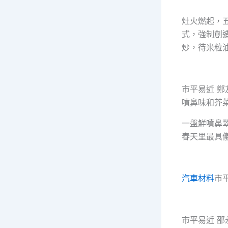
灶火燃起，
式，強制創
炒，待米粒
市平易近 
噴鼻味和芥
一盤鮮噴鼻
春天里最具
汽車材料
市
市平易近 