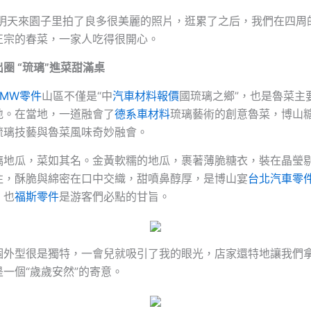
：明天來園子里拍了良多很美麗的照片，逛累了之后，我們在四周
正宗的春菜，一家人吃得很開心。
圈 “琉璃”進菜甜滿桌
BMW零件
山區不僅是“中
汽車材料報價
國琉璃之鄉”，也是魯菜主
地。在當地，一道融會了
德系車材料
琉璃藝術的創意魯菜，博山
琉璃技藝與魯菜風味奇妙融會。
璃地瓜，菜如其名。金黃軟糯的地瓜，裹著薄脆糖衣，裝在晶瑩
往，酥脆與綿密在口中交織，甜噴鼻醇厚，是博山宴
台北汽車零
，也
福斯零件
是游客們必點的甘旨。
個外型很是獨特，一會兒就吸引了我的眼光，店家還特地讓我們
一個“歲歲安然”的寄意。