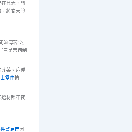
存在意義，開
食，將春天的
間流傳著“吃
畢竟是若何制
的芥菜。這種
賓士零件
情
和選材都年夜
零件貿易商
因