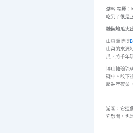
游客 楊麗
吃到了很是
糖碗地瓜火出
山東淄博博
山菜的來源
瓜，將千年
博山糖碗琉
碗中。咬下
壓軸年夜菜
游客：它這
它敲開，也是