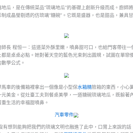
璃地瓜，是在傳統菜品“琉璃地瓜”的基礎上創新升級而成。廚師
形制成晶瑩剔透的仿琉璃“糖碗”。它既是盛器，也是甜品，兼具
廚師長 程恒一：這道菜外酥里嫩，噴鼻甜可口，也給門客帶往一
上都是桌桌必點。她對著天空的藍色光束刺出圓規，試圖在單戀
的數學公式。
悍馬車的後備箱裡拿出一個像是小型保
水箱精
險箱的東西，小心
一元美金。從灶臺工夫到餐桌美學，一道糖碗琉璃地瓜，既躲著
著重生活的幸福甜噴鼻。
汽車零件
：沒有想到能夠把我們的琉璃文明也融進了此中，口胃上來說的話