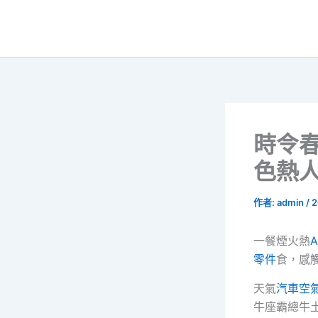
跳
至
主
要
內
容
時令春
色熱
作者:
admin
/
2
一餐煙火熱
A
零件
食，感
天氣
汽車空
牛座霸總牛