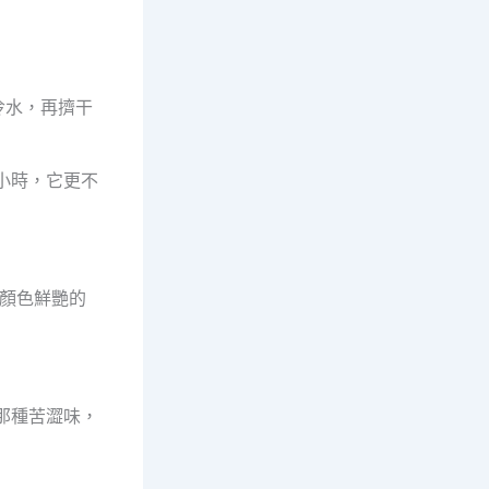
冷水，再擠干
小時，它更不
顏色鮮艷的
那種苦澀味，