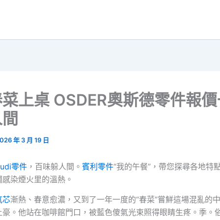
菜上桌 OSDER奧斯德零件報
人間
026 年 3 月 19 日
udi零件
，百味躲人間。
賓利零件
“我的午餐”，帶您探尋各地特
觸感染煙火里的溫熱。
氣芯
漸熱、春意愈濃，又到了一年一度的“春菜”嘗鮮這場混亂的
土豪。他站在咖啡館門口，被藍色傻氣光束照得眼睛生疼。季。