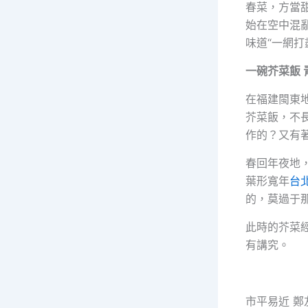
春菜，方當
始在空中混
味道“一網打
一碗芥菜飯 
在福建閩東地
芥菜飯，不
作的？又有
春回年夜地
葉形寬年
台
的，莫過于
此時的芥菜
有講究。
市平易近 鄭