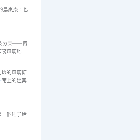
的農家樂，也
要分支——博
糖碗琉璃地
剔透的琉璃糖
件
席上的經典
拿一個錘子給