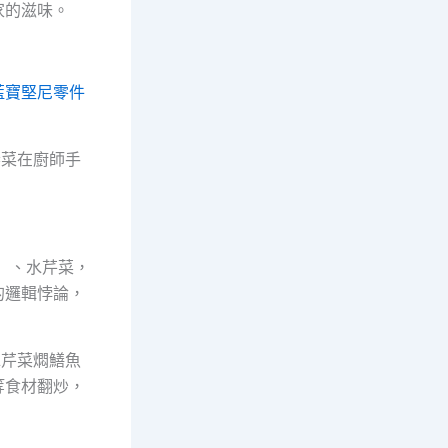
家的滋味。
藍寶堅尼零件
春菜在廚師手
）、水芹菜，
的邏輯悖論，
水芹菜燜鱔魚
等食材翻炒，