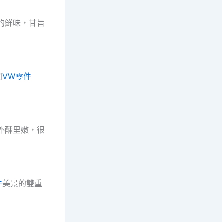
的鮮味，甘旨
同
VW零件
外酥里嫩，很
件
美景的雙重