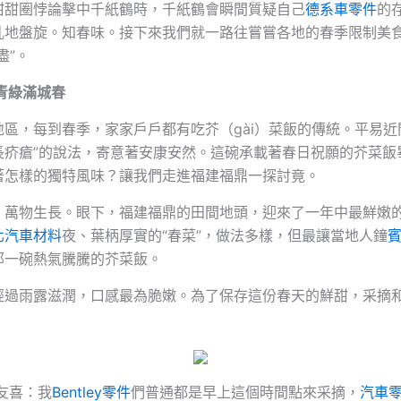
甜甜圈悖論擊中千紙鶴時，千紙鶴會瞬間質疑自己
德系車零件
的
亂地盤旋。知春味。接下來我們就一路往嘗嘗各地的春季限制美
盡”。
青綠滿城春
區，每到春季，家家戶戶都有吃芥（gài）菜飯的傳統。平易近
長疥瘡”的說法，寄意著安康安然。這碗承載著春日祝願的芥菜飯
著怎樣的獨特風味？讓我們走進福建福鼎一探討竟。
，萬物生長。眼下，福建福鼎的田間地頭，迎來了一年中最鮮嫩
北汽車材料
夜、葉柄厚實的“春菜”，做法多樣，但最讓當地人鐘
那一碗熱氣騰騰的芥菜飯。
經過雨露滋潤，口感最為脆嫩。為了保存這份春天的鮮甜，采摘
友喜：我
Bentley零件
們普通都是早上這個時間點來采摘，
汽車