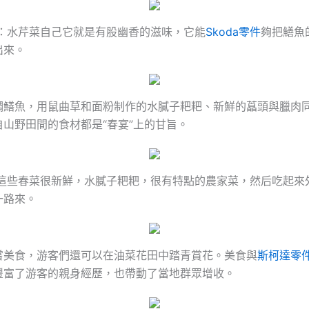
軍：水芹菜自己它就是有股幽香的滋味，它能
Skoda零件
夠把鱔魚
出來。
燜鱔魚，用鼠曲草和面粉制作的水膩子粑粑、新鮮的藠頭與臘肉
山野田間的食材都是“春宴”上的甘旨。
：這些春菜很新鮮，水膩子粑粑，很有特點的農家菜，然后吃起來
一路來。
嘗美食，游客們還可以在油菜花田中踏青賞花。美食與
斯柯達零
豐富了游客的親身經歷，也帶動了當地群眾增收。