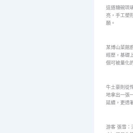
這道糖碗琉
亮，手工塑
願。
某博山菜館
經歷，基礎
個可被量化
牛土豪則從
地拿出一張
延續，更透
游客 張雪