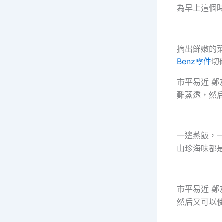
為早上這個
摘出鮮嫩的
Benz零件
切
市平易近 
難蒸透，然
一邊蒸飯，
山珍海味都是
市平易近 
然后又可以