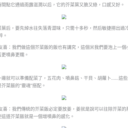
時間點它通過雨露滋潤以后，它的芥菜葉又脆又綠，口感又好。
菜葉后，要先焯水往失落青澀味，只需十多秒，然后敏捷撈出過
碎。
鄭友喜：我們做這個芥菜飯的飯也有講究，這個米我們要泡上一個
后更噴鼻更糯。
一邊就可以準備配菜了，五花肉、噴鼻菇、干貝、胡蘿卜……這些
芥菜飯的“靈魂”搭配。
鄭友喜：我們傳統的芥菜飯必定要放姜，姜就是說可以往除芥菜的
使這道芥菜飯就是一個增噴鼻的感化。