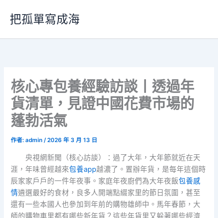
跳
把孤單寫成海
至
主
要
內
容
核心專包養經驗訪談丨透過年
貨清單，見證中國花費市場的
蓬勃活氣
作者:
admin
/
2026 年 3 月 13 日
央視網新聞（核心訪談）：過了大年，大年節就近在天
涯，年味曾經越來
包養app
越濃了。置辦年貨，是每年這個時
辰家家戶戶的一件年夜事。家庭年夜廚們為大年夜飯
包養感
情
遴選最好的食材，良多人開端點綴家里的節日氛圍，甚至
還有一些本國人也參加到年前的購物雄師中。馬年春節，大
師的購物車里都有哪些新年貨？這些年貨里又躲著哪些經濟