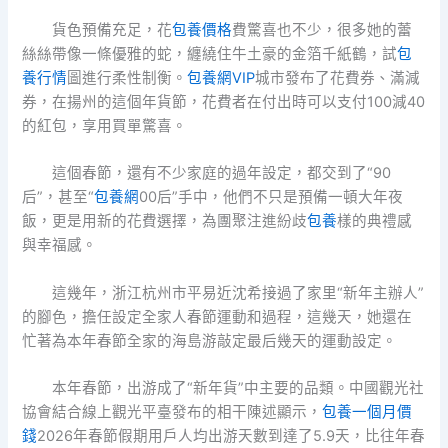
貨色預備充足，花
包養價格
費驚喜也不少，很多她的蕾
絲絲帶像一條優雅的蛇，纏繞住牛土豪的金箔千紙鶴，試
包
養行情
圖進行柔性制衡。
包養網VIP
城市發布了花費券、滿減
券，在揚州的這個年貨節，花費者在付出時可以支付100減40
的紅包，享用買單驚喜。
這個春節，還有不少家庭的過年設定，都交到了“90
后”，甚至“
包養網
00后”手中，他們不只是預備一頓大年夜
飯，更是用新的花費選擇，為團聚注進紛歧
包養
樣的典禮感
與幸福感。
這幾年，浙江杭州市平易近沈希接過了家里“新年主辦人”
的腳色，擔任設定全家人春節運動和過程，這幾天，她還在
忙著為本年春節全家的海島游敲定最后幾天的運動設定。
本年春節，出游成了“新年貨”中主要的品類。中國觀光社
協會結合線上觀光平臺發布的相干陳述顯示，
包養一個月價
錢
2026年春節假期用戶人均出游天數到達了5.9天，比往年春