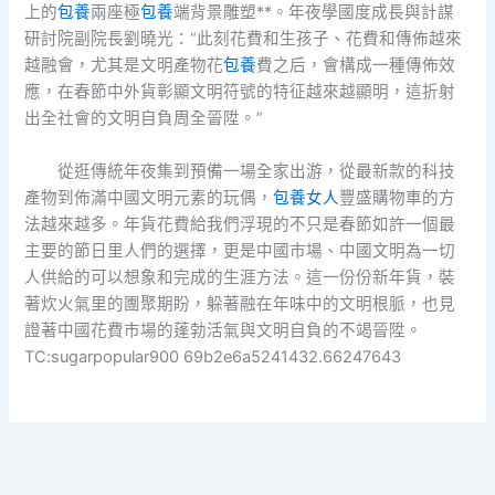
上的
包養
兩座極
包養
端背景雕塑**。年夜學國度成長與計謀
研討院副院長劉曉光：“此刻花費和生孩子、花費和傳佈越來
越融會，尤其是文明產物花
包養
費之后，會構成一種傳佈效
應，在春節中外貨彰顯文明符號的特征越來越顯明，這折射
出全社會的文明自負周全晉陞。”
從逛傳統年夜集到預備一場全家出游，從最新款的科技
產物到佈滿中國文明元素的玩偶，
包養女人
豐盛購物車的方
法越來越多。年貨花費給我們浮現的不只是春節如許一個最
主要的節日里人們的選擇，更是中國市場、中國文明為一切
人供給的可以想象和完成的生涯方法。這一份份新年貨，裝
著炊火氣里的團聚期盼，躲著融在年味中的文明根脈，也見
證著中國花費市場的蓬勃活氣與文明自負的不竭晉陞。
TC:sugarpopular900 69b2e6a5241432.66247643