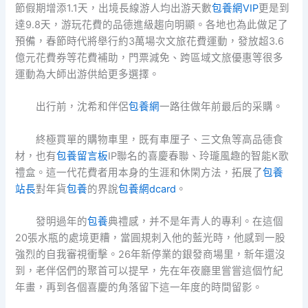
節假期增添1.1天，出境長線游人均出游天數
包養網VIP
更是到
達9.8天，游玩花費的品德進級趨向明顯。各地也為此做足了
預備，春節時代將舉行約3萬場次文旅花費運動，發放超3.6
億元花費券等花費補助，門票減免、跨區域文旅優惠等很多
運動為大師出游供給更多選擇。
出行前，沈希和伴侶
包養網
一路往做年前最后的采購。
終極買單的購物車里，既有車厘子、三文魚等高品德食
材，也有
包養留言板
IP聯名的喜慶春聯、玲瓏風趣的智能K歌
禮盒。這一代花費者用本身的生涯和休閑方法，拓展了
包養
站長
對年貨
包養
的界說
包養網dcard
。
發明過年的
包養
典禮感，并不是年青人的專利。在這個
20張水瓶的處境更糟，當圓規刺入他的藍光時，他感到一股
強烈的自我審視衝擊。26年新停業的銀發商場里，新年還沒
到，老伴侶們的聚首可以提早，先在年夜廳里嘗嘗這個竹紀
年畫，再到各個喜慶的角落留下這一年度的時間留影。