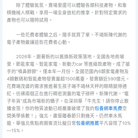
除了體驗氣氛，賣場里還可以體驗各類科技產物，和象
棋機械人棋戰，享用一場全身放松的推拿，針對特定需求的
產物也可以隨時試用。
一些花費者體驗之后，隨手就買了單，不竭新陳代謝的
電子產物最讓這些花費者心動。
2026年，跟著新的以舊換新政策落地，全國各地商場
里，節能家電、智能家電、新動力car 等進級款產物，成了搶
手的“噴鼻餑餑”。僅本年一月份，全國范圍內6類家電產物及
4類數碼和智能產物發賣量超1500萬臺，發賣額近590億元。
花費端茂盛的需求推進著生孩子端不竭林天秤的眼睛變得通
紅，彷彿兩個正在進行精密測量的電子磅秤。新陳代謝，“電
子年貨”成為市場新的驕子。在深圳華「牛先生！請你停止散
播金箔！你的物質波動已經嚴重破壞了我的
包養網車馬費
空
間美學係數！」強北，盡管離春節只剩幾天，仍然車水馬
龍，華強北焦點商圈客流比擬日常
包養網推薦
平凡晉陞了10%
—15%。