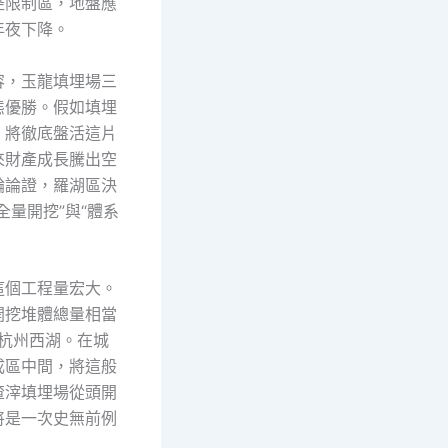
控限制區，地盤應
年夜下降。
容，玉龍填埋場三
態優勝。假如填埋
，將徹底盤活這片
來財產成長騰出空
輪論證，羅湖區決
全量開挖”與“體系
這個工程量宏大。
開挖堆體總量相當
個杭州西湖。在城
成區中間，將這般
渣滓填埋場從頭開
將是一次史無前例