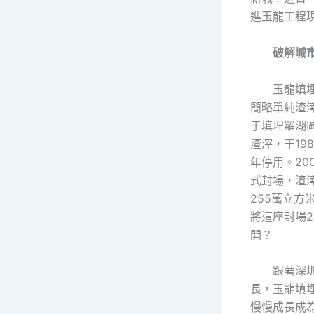
進玉龍工程
破解城
玉龍填
簡略單純渣
于填埋羅湖
渣滓，于198
年停用。20
式封場，渣
255萬立方
將這座封場2
開？
跟著深
長，玉龍填
慢慢成長成