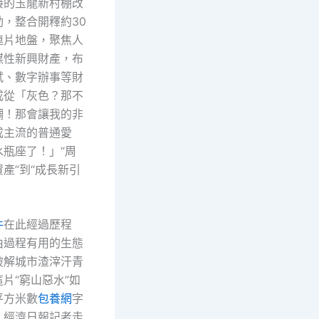
接的玉龍新村棚改
，整合開釋約30
連片地盤，聚焦人
謀性新興財產，布
試、數字辦事等財
成從「灰色？那不
調！那會讓我的非
成主流的普通愛
水瓶座了！」“周
產”到“成長新引
件
在此經過歷程
由過程有用的生態
破解城市渣滓汗青
片“窮山惡水”如
平方米數
包養網
字
，經濟日報記者走