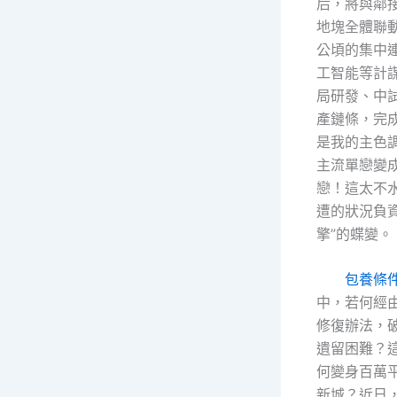
后，將與鄰
地塊全體聯動
公頃的集中
工智能等計
局研發、中
產鏈條，完
是我的主色
主流單戀變
戀！這太不
遭的狀況負資
擎”的蝶變。
包養條
中，若何經
修復辦法，
遺留困難？這
何變身百萬
新城？近日