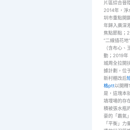
片區綜合晉陞
2014年，
圳市重點開闢
年歸入廣深
焦點節點；2
“二線插花地
（含布心、
動；2019
城周全拉開
據計劃，位
新村棚改后
格ptt
以開釋
是，這塊本
填埋場的存
積被張水瓶
豪的「霸氣
「平衡」力