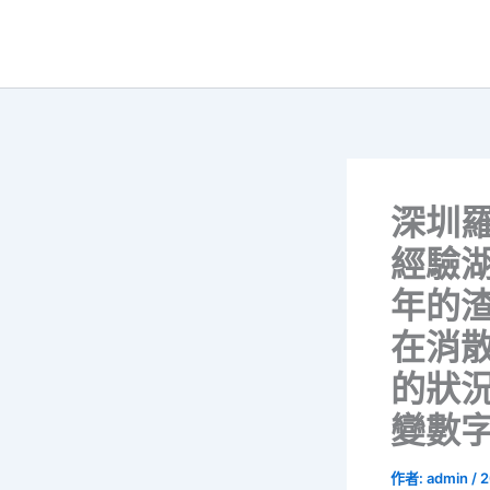
跳
至
主
要
內
容
深圳
經驗湖
年的
在消散
的狀況
變數
作者:
admin
/
2