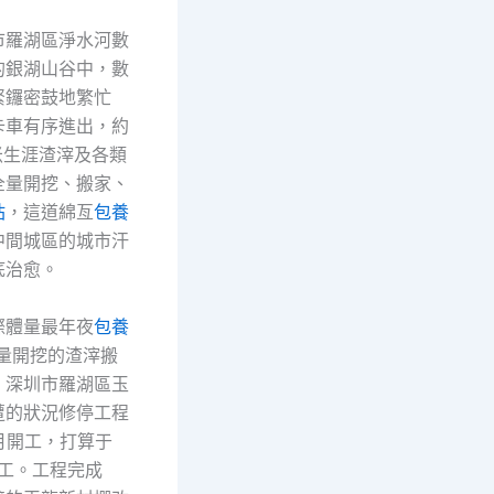
市羅湖區淨水河數
的銀湖山谷中，數
緊鑼密鼓地繁忙
卡車有序進出，約
米生涯渣滓及各類
全量開挖、搬家、
站
，這道綿亙
包養
中間城區的城市汗
底治愈。
際體量最年夜
包養
量開挖的渣滓搬
，深圳市羅湖區玉
遭的狀況修停工程
7月開工，打算于
完工。工程完成