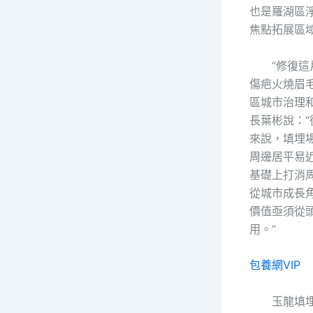
也是羅湖區
焦點拓展區
“修復
傷疤火燒眉
區城市治理
長葉彬說：
來說，填埋
周邊居平易
基礎上打消
從城市成長
價值亟須從
用。”
包養網VIP
玉龍填