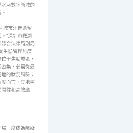
淨水河數字新城的
域。
這片城市汗青遺留
毛。”深圳市羅湖
和綜合法律局副局
“從生態管理角度
場位于焦點城區，
近密集，必需從最
周遭的狀況風險；
角度而言，其地盤
頭開釋和高效應
埋場一度成為障礙