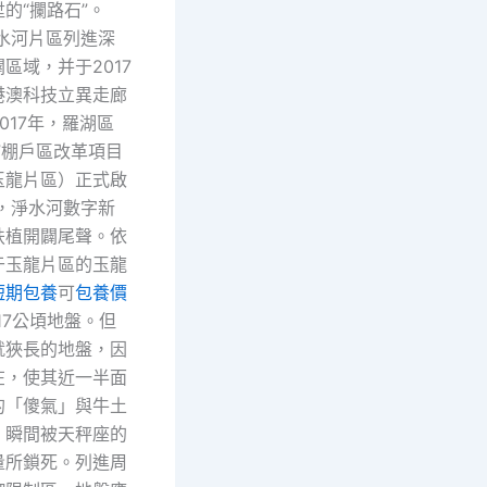
的“攔路石”。
淨水河片區列進深
區域，并于2017
港澳科技立異走廊
017年，羅湖區
”棚戶區改革項目
玉龍片區）正式啟
年，淨水河數字新
扶植開闢尾聲。依
于玉龍片區的玉龍
短期包養
可
包養價
17公頃地盤。但
就狹長的地盤，因
在，使其近一半面
的「傻氣」與牛土
」瞬間被天秤座的
量所鎖死。列進周