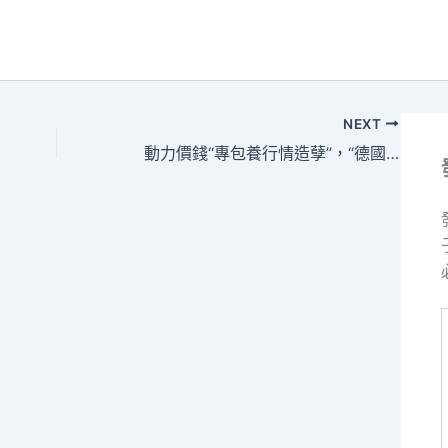
NEXT
動力價錢“專包養行情造孽”，“德國制造”要逃離外鄉？