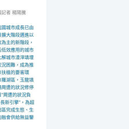
報記者 楊陽騰
我國城市成長已由
量擴大階段邁進以
效為主的新階段，
活低效應用的城市
化解城市渣滓填埋
狀況困難，成為推
市扶植的要害環
市羅湖區，玉龍填
場周遭的狀況修停
日“周遭的狀況負
成長新引擎”，為超
點區完成生態、生
的融會供給無益鑒