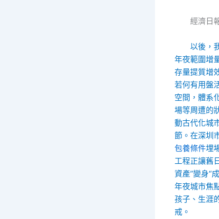
經濟日
以後，
年夜範圍增
存量提質增
若何有用盤
空間，體系
場等周遭的
動古代化城
節。在深圳
包養條件
埋
工程正讓舊
資產”變身“
年夜城市焦
孩子、生涯
戒。