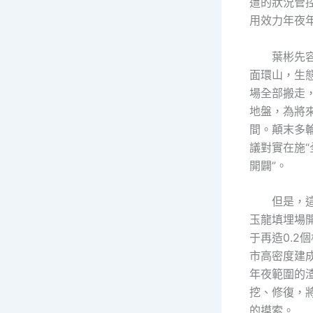
遭的狀況管
用效力年夜
葉彬先
面環山，生
場全部搬走
地盤，為將
間。顛末多
議對實在施“
開闢”。
但是，
玉龍填埋場
于再造0.2
市高密度建
年夜範圍的
挖、修復，
的摸索。