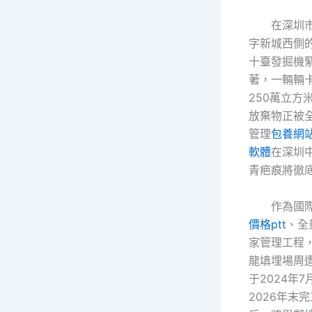
在深圳
字新城西側
十臺發掘機
著，一輛輛
250萬立方
放棄物正被
管理
包養網
軟體
在深圳
青疤痕將徹
作為國
價格ptt
、全
家管理工程
龍填埋場周
于2024年
2026年末