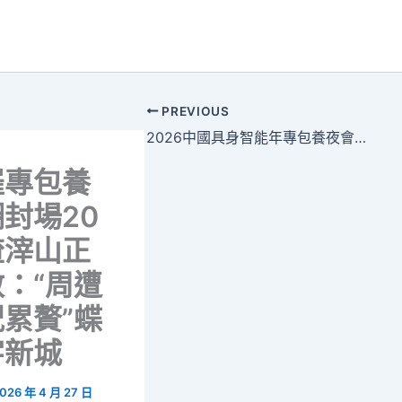
PREVIOUS
2026中國具身智能年專包養夜會舉行
羅專包養
封場20
渣滓山正
：“周遭
累贅”蝶
字新城
026 年 4 月 27 日