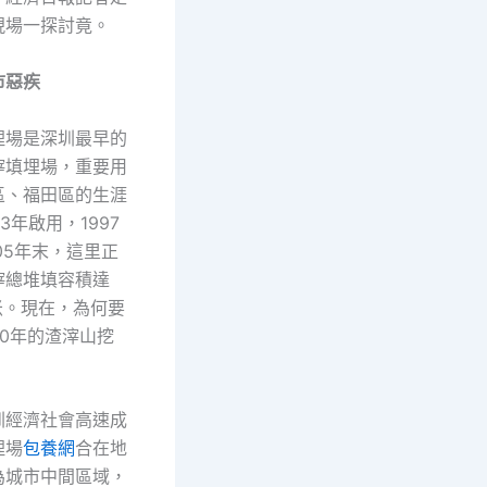
現場一探討竟。
市惡疾
埋場是深圳最早的
滓填埋場，重要用
區、福田區的生涯
3年啟用，1997
05年末，這里正
滓總堆填容積達
米。現在，為何要
0年的渣滓山挖
圳經濟社會高速成
埋場
包養網
合在地
為城市中間區域，