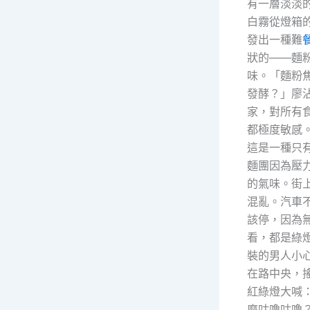
有一層淡淡
白霧從燈箱
發出一種難
狀的——麵
味。「麵粉
發酵？」廖
家，對所有
都極度敏感
這是一種只
麵團因為壓
的氣味。街
混亂。汽車
該停，因為
看，都是綠
裝的男人小
在路中央，
紅綠燈大喊
麼咕嚕咕嚕