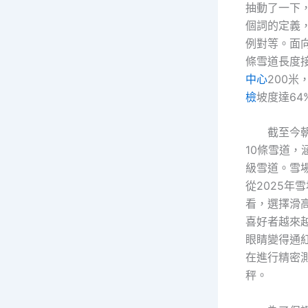
抽動了一下
個詞的定義
例對等。面
條雪道長度
中心
200米
檢
坡度達64
截至今
10條雪道，
級雪道。雪
從2025年
看，選擇滑
喜好者越來
眼睛變得通
在進行精密
秤。