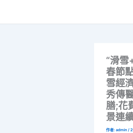
跳
至
主
要
內
容
“滑雪
春節點
雪經濟
秀傳
膳;花
景連
作者:
admin
/
2