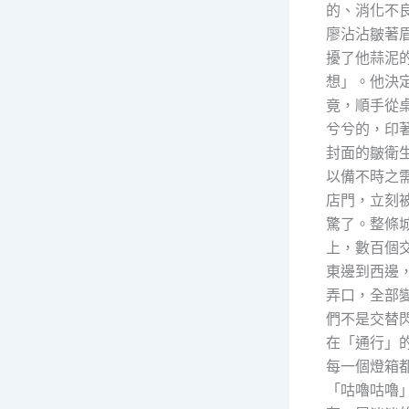
的、消化不
廖沾沾皺著
擾了他蒜泥
想」。他決
竟，順手從
兮兮的，印
封面的皺衛
以備不時之
店門，立刻
驚了。整條
上，數百個
東邊到西邊
弄口，全部
們不是交替
在「通行」
每一個燈箱
「咕嚕咕嚕