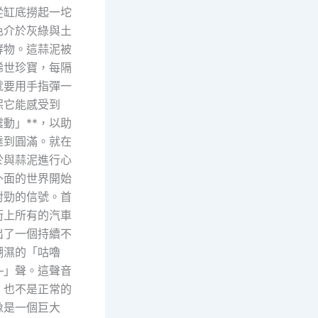
從缸底撈起一坨
色介於灰綠與土
酵物。這蒜泥被
稀世珍寶，每隔
就要用手指彈一
保它能感受到
震動」**，以助
達到圓滿。就在
於與蒜泥進行心
外面的世界開始
對勁的信號。首
街上所有的汽車
出了一個持續不
潮濕的「咕嚕
—」聲。這聲音
，也不是正常的
像是一個巨大