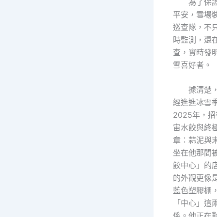
為了保
平安，雪場
巡查隊，不
時監測，還
查，實時發
雪喜好者。
據清楚
經進進冰雪
2025年，
宙水餃與終
章：蒜泥與
坐在他那間
餃中心」的
的外觀更像
藍色塑膠棚
「中心」這
係。他正在