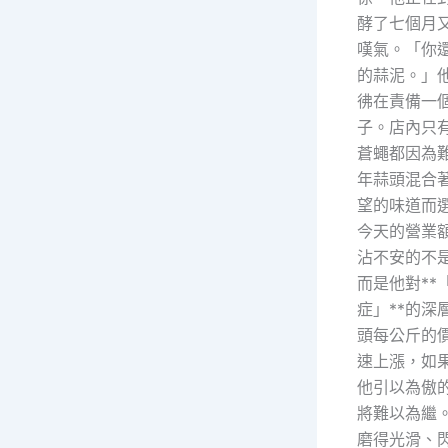
酵了七個月
嘆氣。「你
的蒜泥。」
彿在責備一
子。店內只
蒼蠅都因為
年蒜頭混合
望的味道而
今天的營業
沾不安的不
而是他對**
症」**的深
頭每公斤的
速上漲，如
他引以為傲
將難以為繼
磨得光滑、