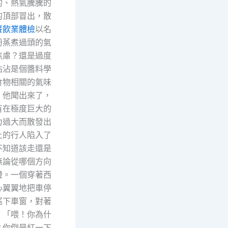
的、熱氣騰騰的
的頂部冒出，散
餐飲業體檢
以名
粉蒸煮過頭的氣
焦慮？還是過度
沾沾是個醬料學
食物相關的氣味
。他聞出來了，
有在極度巨大的
力過大而散發出
上的行人陷入了
不知道該走還是
無論從哪個方向
燈。一個穿著西
心翼翼地把車停
搖下車窗，對著
：「喂！你為什
？你倒是紅一下