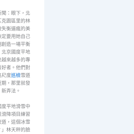
新聞：眼下，北
匹克園區里的林
被失衡逼瘋的美
決定要用她自己
制創造一場平衡
。北京國度平地
來越來越多的專
喜好者。他們對
高尺度
巡檢
雪道
近期，那里就發
、新弄法。
國度平地滑雪中
奧滑降項目練習
夜道，這個冰雪
？」林天秤的臉