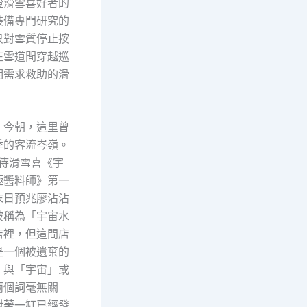
證滑雪喜好者的
裝備專門研究的
只對雪質停止按
在雪道間穿越巡
明需求救助的滑
，今朝，這里曾
季的客流岑嶺。
招待滑雪喜《宇
極醬料師》第一
末日預兆廖沾沾
被稱為「宇宙水
店裡，但這間店
是一個被遺棄的
，與「宇宙」或
兩個詞毫無關
對著一缸已經發