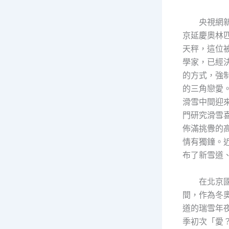
央視網
京延慶奧林
天秤，這位
學家，已經
的方式，強
的三角戀愛
滑雪中間迎
門研究滑雪
佈滿挑釁的
情有獨鐘。
布了新雪道
在北京
間，作為冬
道的瑞雪年
季初次「愛