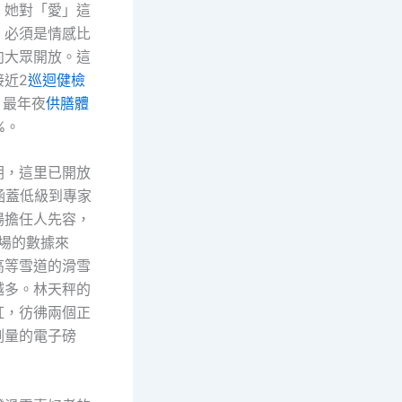
，她對「愛」這
，必須是情感比
向大眾開放。這
接近2
巡迴健檢
，最年夜
供膳體
%。
朝，這里已開放
涵蓋低級到專家
場擔任人先容，
雪場的數據來
高等雪道的滑雪
越多。林天秤的
紅，彷彿兩個正
測量的電子磅