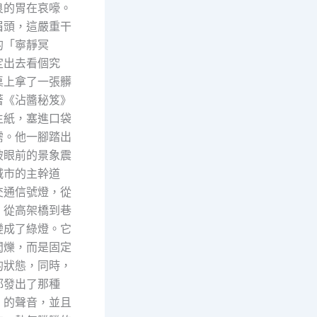
良的胃在哀嚎。
眉頭，這嚴重干
的「寧靜冥
定出去看個究
桌上拿了一張髒
著《沾醬秘笈》
生紙，塞進口袋
需。他一腳踏出
被眼前的景象震
城市的主幹道
交通信號燈，從
，從高架橋到巷
變成了綠燈。它
閃爍，而是固定
的狀態，同時，
都發出了那種
」的聲音，並且