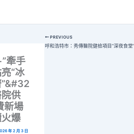
PREVIOUS
+”牽手
亮“冰
”&#32
醫院供
費新場
續火爆
026 年 2 月 3 日