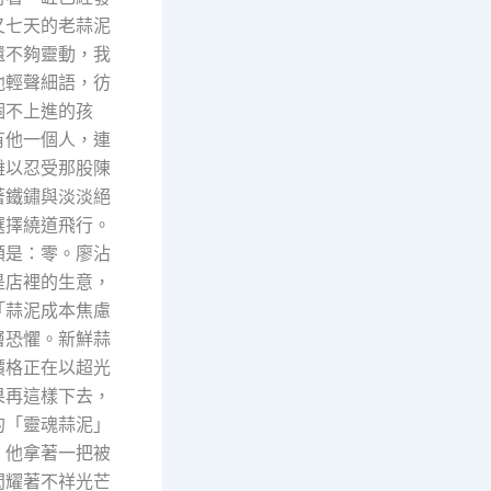
又七天的老蒜泥
還不夠靈動，我
他輕聲細語，彷
個不上進的孩
有他一個人，連
難以忍受那股陳
著鐵鏽與淡淡絕
選擇繞道飛行。
額是：零。廖沾
是店裡的生意，
「蒜泥成本焦慮
層恐懼。新鮮蒜
價格正在以超光
果再這樣下去，
的「靈魂蒜泥」
。他拿著一把被
閃耀著不祥光芒