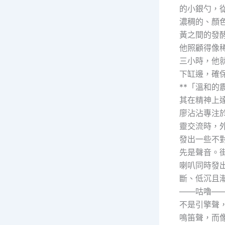
的小銀勺，
濃稠的、顏
黃之間的發
他照顧得像
三小時，他
下缸邊，確
**「溫和的
其在精神上
廖沾沾專注
靈交流時，
發出一些不
先是聲音。
喇叭同時發
斷、低沉且
——咕嚕—
不是引擎聲
鳴笛聲，而