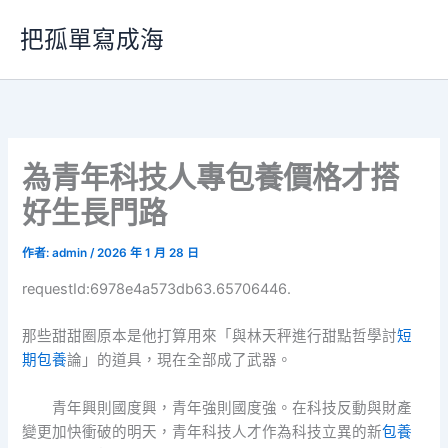
跳
把孤單寫成海
至
主
要
內
容
為青年科技人專包養價格才搭
好生長門路
作者:
admin
/
2026 年 1 月 28 日
requestId:6978e4a573db63.65706446.
那些甜甜圈原本是他打算用來「與林天秤進行甜點哲學討
短
期包養
論」的道具，現在全部成了武器。
青年興則國度興，青年強則國度強。在科技反動與財產
變更加快衝破的明天，青年科技人才作為科技立異的新
包養