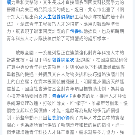
網
力量和突擊隊，其生長成才直接關系到國度科技競爭力的
晉陞和高東西的品質成長的成色。近日，北京市出臺了《關
于加大力度出色
女大生包養俱樂部
工程師步隊扶植的若干辦
法》，聚焦青年工程技巧人才的培育、應用與鼓勵精準發
力，既表現了辦事國度計謀的自
包養妹
動擔負，也為新時期
青年科技人才步隊扶植供給了可資鑒戒的處所樣本。
放眼全國，一系羅列措正在連續強化對青年科技人才的
計謀支撐。著眼于科研
包養網單次
“起跑線”，在國度重點研發
打算中專設青年迷信家項目，付與40歲以下科研職員牽頭嚴
重義務的機遇，并擴展其在人財物安排和技巧道路決議計劃
上的自立權；在資本設置裝備擺設上，明顯進步國度天然迷
信基金、國度社會迷信基金對青年項目標贊助比例，為其潛
心摸索供給穩固支持；
包養網VIP
更要害的是，推進人才評價
系統深條理改造，打破唯論文、唯“帽子”、唯學歷等枷鎖，慢
慢樹立起以立異價值、才能、進獻等為焦點的多元評價機
制。這些舉動不只回
包養網心得
應了青年人才生長中的實際
關心，也為處所實行供給了軌制遵守和標的目的指引。進一
個步驟增進青年科技人才鋒芒畢露，需求凝集多方協力、強