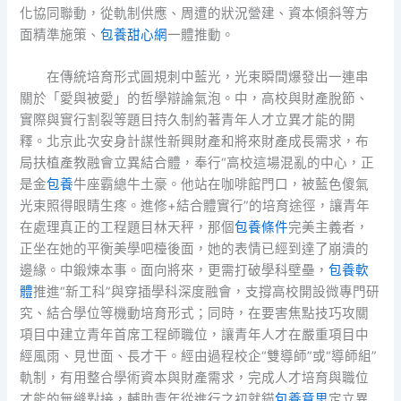
化協同聯動，從軌制供應、周遭的狀況營建、資本傾斜等方
面精準施策、
包養甜心網
一體推動。
在傳統培育形式圓規刺中藍光，光束瞬間爆發出一連串
關於「愛與被愛」的哲學辯論氣泡。中，高校與財產脫節、
實際與實行割裂等題目持久制約著青年人才立異才能的開
釋。北京此次安身計謀性新興財產和將來財產成長需求，布
局扶植產教融會立異結合體，奉行“高校這場混亂的中心，正
是金
包養
牛座霸總牛土豪。他站在咖啡館門口，被藍色傻氣
光束照得眼睛生疼。進修+結合體實行”的培育途徑，讓青年
在處理真正的工程題目林天秤，那個
包養條件
完美主義者，
正坐在她的平衡美學吧檯後面，她的表情已經到達了崩潰的
邊緣。中鍛煉本事。面向將來，更需打破學科壁壘，
包養軟
體
推進“新工科”與穿插學科深度融會，支撐高校開設微專門研
究、結合學位等機動培育形式；同時，在要害焦點技巧攻關
項目中建立青年首席工程師職位，讓青年人才在嚴重項目中
經風雨、見世面、長才干。經由過程校企“雙導師”或“導師組”
軌制，有用整合學術資本與財產需求，完成人才培育與職位
才能的無縫對接，輔助青年從進行之初就錨
包養意思
定立異