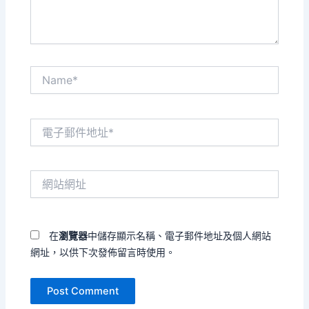
Name*
電
子
郵
件
網
地
站
址
網
*
址
在
瀏覽器
中儲存顯示名稱、電子郵件地址及個人網站
網址，以供下次發佈留言時使用。