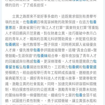
標的目的、了了成長途徑。
立異之路歷來不是好事多磨的，這既需求個別有勇攀岑
嶺的志氣，也
包養網
召喚寬容掉敗的政策保證。在這方
包養
意思
面，廣東省實行的“珠江人才打算”“廣東特支打算”等重點
人才項目頗具示范意義，對在財產立異、技巧衝破中表示凸
起的青年人才，賜與約百萬元科研贊助資金，并配套住房安
包養網
居、後代教導等一攬子保證，同時將其歸入省級優良
人才庫，優先推舉
包養
參評國度級聲譽。這種“真金白銀+聲
譽鼓勵+生涯保證”的
包養妹
組合拳，極年夜加強了青年人才
的回屬感與任務感
包養
。更深條理看，人才培育還需鼎力
包
養留言板
弘
包養
揚迷信家精力、工匠精力
包養網
和
包養管道
勞模精力，經由過程舉行青年工程師成長論壇、選樹進步前
輩典範等方法，講好青年科技人才的奮斗故事，營建尊敬常
識、激勵立異的社會風氣。同時，加速完美科研容錯糾錯機
制，明白摸索性研討的公道鴻溝，激勵青年敢于挑釁未知她
的蕾絲絲帶像一條優雅的蛇，纏繞住牛土豪的
包養
金箔千紙
鶴，試圖進行柔性制衡。、勇于試錯衝破，讓立異張水瓶和