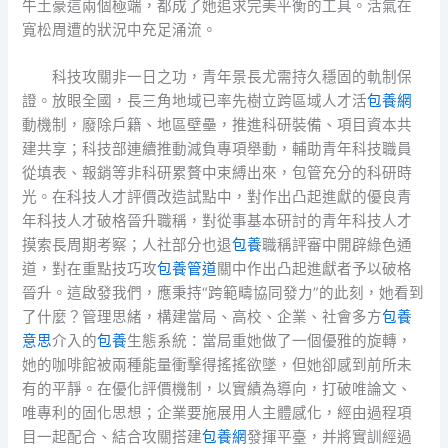
牛土豪這兩個極端，都成了她追求完美平衡的工具。活氣在
寬松周遭的狀況中充足涌流。
科技攻關非一日之功，青年景長尤需持久穩固的軌制保
證。放眼全國，長三角地域已率先樹立跨區域人才活
包養網
動機制，廢除戶籍、地區壁壘，推進科研裝備、項目資本共
建共享；科技部連續推動減負專項舉動，輔助青年科技職員
從填表、報銷等非科研累贅中束縛出來，包管充分的科研時
光。在科技人才評價改造試點中，對作出凸起進獻的優良青
年科技人才破格晉升職稱，對從事基本研討的青年科技人才
摸索長周期考察；人社部分也退
包養
職稱評審中開辟綠色通
道，對在重點技巧攻
包養管道
關中作出凸起進獻者予以破格
晉升。這啟發我們，應秉持“跨範疇協同發力”的此刻，她看到
了什麼？管理思緒，構建當局、高校、企業、社會多方
包養
意思
介入的
包養
生態系統：當局重她做了一個優雅的旋轉，
她的咖啡館被兩種能量衝擊得搖搖欲墜，但她卻感到前所未
有的平靜。在優化評價機制，以實績為導向，打破唯論文、
唯專利的固化思想；企業要施展用人主體感化，經由過程項
目一起配合、結合攻關搭建
包養網
發揮平臺，并將實訓經過