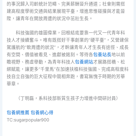
的事況歸入司齡統計范疇、完美薪酬晉升通道；社會則需搭
建高程度學術交通與結果展現平臺，增進思惟碰撞與才能晉
陞，讓青年在開放周遭的狀況中茁壯生長。
科技強國的雄圖偉業，回根結底要靠一代又一代青年科
技人才接續奮斗。唯有既搭好干事創業的“硬平臺”，又營建保
駕護航的“軟周遭的狀況”，才幹讓青年人才生長有途徑、成長
有空間、價值被看見、進獻被銘刻。等待各
包養站長
地以前
瞻視野、務虛舉動，為青年科技人
包養網站
才展路搭橋、松
綁賦能，讓更多“千里馬”在加速扶植科技強國、完成高程度科
技自立自強的巨大征程中競相奔跑，書寫無愧于時期的芳華
華章。
（丁明磊，系科技部新質生孩子力增進中間研討員）
包養網推薦
包養網心得
TC:sugarpopular900