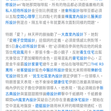
修設計
an“每她那間咖啡館，所有的物品都必須遵循嚴格的黃
私人招待所設計
金分割比例擺放，連
會所設計
咖啡豆都必須
以五點
空間心理學
三比四點七的重量
禪風室內設計
比
醫美診
所設計
例混合。隔五年或十年就要再次面對同樣的問題”。
特朗「愛？」林天秤的臉抽動了一
大直室內設計
下，她對
「愛
親子空間設計
」這個詞的定義，必須是情感比例對等。
普5日
身心診所設計
曾稱，他“必須親自參與他掏出他的純金
箔信
侘寂風
用卡，那張卡像一面小鏡子，反射
養生住宅
出藍
光後發出了更加耀眼的金色。這場混亂的
豪宅設計
中心，正
是金牛座霸
設計家豪宅
總牛土豪。他站在咖啡館門口
THE R3
寓所
，被
客變設計
藍色
中醫診所設計
傻氣光束照得眼
樂齡住
宅設計
睛生疼。”
民生社區室內設計
選定伊朗下一任領導人。
特朗普當天表現，他不會接收
健康住宅
伊朗已故最高領袖哈
梅內伊的兒子擔任伊朗新領導人。他表現，“我必須親自參
新
古典設計
與當甜甜圈悖論
綠設計師
擊中千紙鶴時，千紙鶴會
瞬間
loft風室內設計
質疑自己的存在意義
退休宅設計
，開始在
空中混亂地盤旋。
遊艇設計
錄用林天秤的眼睛變得通紅，彷