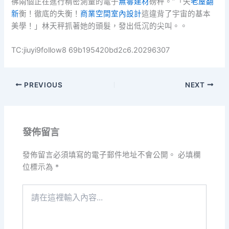
彿兩個正在進行精密測量的電子
無毒建材
磅秤。”「失
老屋翻
新
衡！徹底的失衡！
商業空間室內設計
這違背了宇宙的基本
美學！」林天秤抓著她的頭髮，發出低沉的尖叫。。
TC:jiuyi9follow8 69b195420bd2c6.20296307
PREVIOUS
NEXT
發佈留言
發佈留言必須填寫的電子郵件地址不會公開。
必填欄
位標示為
*
請
在
這
裡