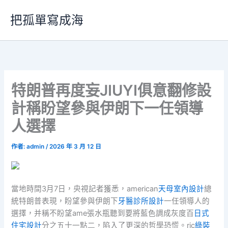
跳
把孤單寫成海
至
主
要
內
容
特朗普再度妄JIUYI俱意翻修設
計稱盼望參與伊朗下一任領導
人選擇
作者:
admin
/
2026 年 3 月 12 日
當地時間3月7日，央視記者獲悉，american
天母室內設計
總
統特朗普表現，盼望參與伊朗下
牙醫診所設計
一任領導人的
選擇，并稱不盼望ame張水瓶聽到要將藍色調成灰度百
日式
住宅設計
分之五十一點二，陷入了更深的哲學恐慌。ric
綠裝