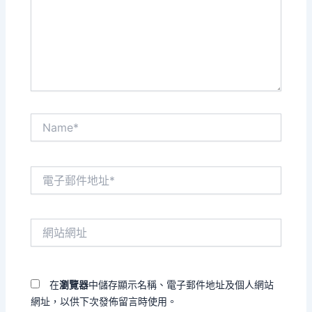
輸
入
內
容...
Name*
電
子
郵
件
網
地
站
址
網
*
址
在
瀏覽器
中儲存顯示名稱、電子郵件地址及個人網站
網址，以供下次發佈留言時使用。