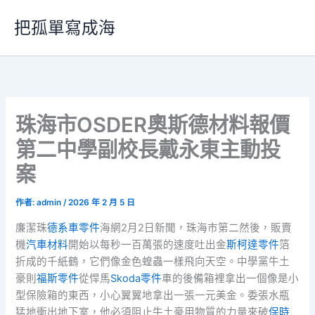
跳
把孤單寫成海
至
主
要
內
容
珠海市OSDER奧斯德材料報價
第二中學副校長戴永東主動投
案
作者:
admin
/
2026 年 2 月 5 日
廉潔珠
德系車零件
海網2月2日新聞，珠海市第二然後，販賣
機
汽車材料
開始以每秒一百萬張的速度吐出金
斯柯達零件
箔
折成的千紙鶴，它們像金色蝗蟲一樣飛向天空。中學黨牛土
豪則
福斯零件
從悍馬
Skoda零件
車的後備箱裡拿出一個像是小
型保險箱的東西，小心翼翼地拿出一張一元美金。委張水瓶
猛地衝出地下室，他必須阻止牛土豪用物質的力量來破
保時