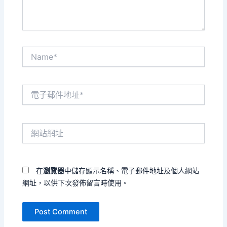
Name*
電
子
郵
件
網
地
站
址
網
*
址
在
瀏覽器
中儲存顯示名稱、電子郵件地址及個人網站
網址，以供下次發佈留言時使用。