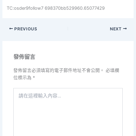
TC:osder9follow7 698370bb529960.65077429
PREVIOUS
NEXT
發佈留言
發佈留言必須填寫的電子郵件地址不會公開。
必填欄
位標示為
*
請
在
這
裡
輸
入
內
容...