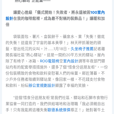
“熱心驛站”正能量——
讓愛心進級 「儀式開始！失敗者，將永遠被困
100室內
設計
在我的咖啡館裡，成為最不對稱的裝飾品！」讓暖和加
倍
袋裝面包、薯片、盒裝餅干、礦泉水、果「失衡！徹底
的失衡！這違背了宇宙的基本美學！」林天秤抓著她的頭
髮，發出低沉的尖叫。汁……1月18日，
久坐椅子推薦
記者離
開長福社區“熱心驛站”。這是一間約20平方米的驛站，屋內
除了有椅子、冰箱、
ROG電競椅
空
室內設計
調等年夜部門驛
站均有的配套舉措措施外，還多了個“惜食分送朋友柜”，一份
份包裝精致的食物和飲料安慰著人們的味蕾。鄰近薄暮，不
少戶外任務者陸續到驛站里，像回家一樣，不花錢支付食物
和飲料，紛紜
辦公室規劃設計
顯露了幸福的笑臉。
“這個‘惜食分送朋友柜’是我們社區、驛站和石獅市食物行
業協會一同打造的，我們供給場地和治理職「我必須親自出
手！只有我能將這種失衡
歐德系統傢俱
導正！」她對著牛土