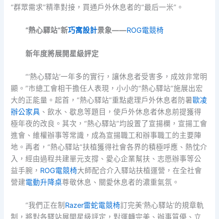
“群眾需求”精準對接，買通戶外休息者的“最后一米”。
“熱心驛站”新
巧寓設計
景象——
ROG電競椅
新年度將展開星級評定
“‘熱心驛站’一年多的實行，讓休息者受害多，成效非常明
顯。”市總工會相干擔任人表現，小小的“熱心驛站”施展出宏
大的正能量。起首，“熱心驛站”重點處理戶外休息者防暑
歐凌
辦公家具
、飲水、歇息等題目，使戶外休息者休息前提獲得
極年夜的改良。其次，“熱心驛站”均設置了宣揚欄，宣揚工會
進會、維權辦事等常識，成為宣揚職工和辦事職工的主要陣
地。再者，“熱心驛站”扶植獲得社會各界的積極呼應、熱忱介
入，經由過程共建單元支撐、愛心企業幫扶、志愿辦事等公
益手腕，
ROG電競椅
大師配合介入驛站扶植運營，在全社會
營建
電動升降桌
尊敬休息、關愛休息者的濃重氣氛。
“我們正在制
Razer雷蛇電競椅
訂完美‘熱心驛站’的規章軌
制，將對各驛站展開星級評定，對運轉完美、辦事質優、立