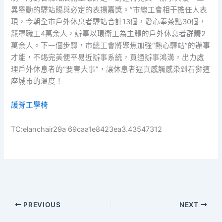
異舉動的驛站賜與必定的表揚嘉獎。”市總工會相干擔任人表
現，今朝全市戶外休息者驛站合計13個，愛心奉茶點30個，
籠罩職工4萬余人，辦事以環衛工為主體的戶外休息者群體2
萬余人。下一個步驟，市總工會將聚焦加強“熱心驛站”的辦事
才能，不竭完美便平易近辦事系統，買通辦事鴻溝，出力處
理戶外休息者的“要害大事”，讓休息者逼真感觸感染到石獅這
座城市的溫度！
護脊工學椅
TC:elanchair29a 69caa1e8423ea3.43547312
PREVIOUS
NEXT