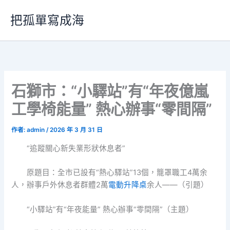
跳
把孤單寫成海
至
主
要
內
容
石獅市：“小驛站”有“年夜億嵐
工學椅能量” 熱心辦事“零間隔”
作者:
admin
/
2026 年 3 月 31 日
“追蹤關心新失業形狀休息者”
原題目：全市已設有“熱心驛站”13個，籠罩職工4萬余
人，辦事戶外休息者群體2萬
電動升降桌
余人——（引題）
“小驛站”有“年夜能量” 熱心辦事“零間隔”（主題）