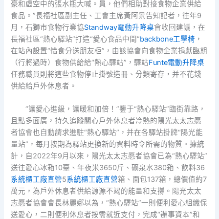
豪和虛空中的張水瓶大喊。員，他們相助對接食物企業供給
食品。”長福社區副主任、工會主席黃阿景告知記者，往年9
月，石獅市食物行業協
Standway電動升降桌
會收回建議，在
長福社區“熱心驛站”打造“愛心食品中間”
backbone工學椅
，
在站內設置“惜食分送朋友柜”，由該協會向食物企業捐獻臨期
（行將過時）食物供給給“熱心驛站”，驛站
Funte電動升降桌
任務職員則將這些食物停止掛號造冊、分類寄存，并不花錢
供給給戶外休息者。
“讓愛心進級，讓暖和加倍！”鑒于“熱心驛站”臨街靠路，
且點多面廣，持久追蹤關心戶外休息者冷熱的陽光太太志愿
者協會也自動請求進駐“熱心驛站”，并在各驛站掛牌“陽光能
量站”，每月按期為驛站更換新的資料時令所需的物質。據統
計，自2022年9月以來，陽光太太志愿者協會已為“熱心驛站”
送往愛心冰箱10臺、年夜米3650斤、礦泉水380箱、飲料36
系統櫃工廠直營
5
系統櫃工廠直營
箱、面包137箱，總價值約7
萬元，為戶外休息者供給源源不竭的能量和支撐。陽光太太
志愿者協會會長林麗娜以為，“熱心驛站”一則便利愛心組織保
送愛心，二則便利休息者按需就近支付，完成“辦事資本”和