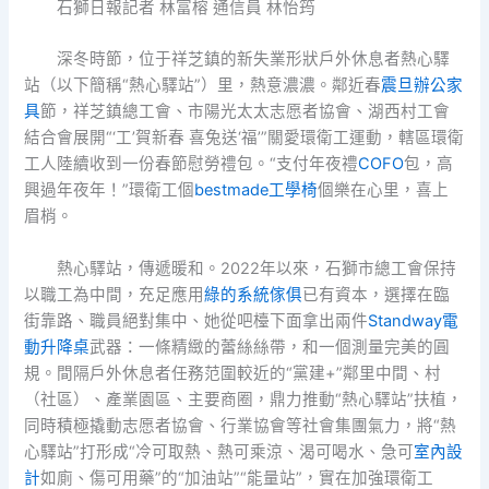
石獅日報記者 林富榕 通信員 林怡筠
深冬時節，位于祥芝鎮的新失業形狀戶外休息者熱心驛
站（以下簡稱“熱心驛站”）里，熱意濃濃。鄰近春
震旦辦公家
具
節，祥芝鎮總工會、市陽光太太志愿者協會、湖西村工會
結合會展開“‘工’賀新春 喜兔送‘福’”關愛環衛工運動，轄區環衛
工人陸續收到一份春節慰勞禮包。“支付年夜禮
COFO
包，高
興過年夜年！”環衛工個
bestmade工學椅
個樂在心里，喜上
眉梢。
熱心驛站，傳遞暖和。2022年以來，石獅市總工會保持
以職工為中間，充足應用
綠的系統傢俱
已有資本，選擇在臨
街靠路、職員絕對集中、她從吧檯下面拿出兩件
Standway電
動升降桌
武器：一條精緻的蕾絲絲帶，和一個測量完美的圓
規。間隔戶外休息者任務范圍較近的“黨建+”鄰里中間、村
（社區）、產業園區、主要商圈，鼎力推動“熱心驛站”扶植，
同時積極撬動志愿者協會、行業協會等社會集團氣力，將“熱
心驛站”打形成“冷可取熱、熱可乘涼、渴可喝水、急可
室內設
計
如廁、傷可用藥”的“加油站”“能量站”，實在加強環衛工