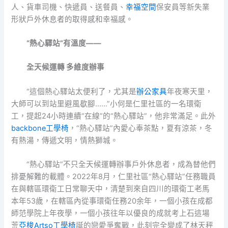
人、貨車司機、快遞員、送餐員、
幸福空間
保安員等新失業
形狀戶外休息者的取得感和幸福感。
“熱心驛站”有溫度——
全天候運轉 多維度辦事
“這個熱心驛站太便利了，尤其是
辦公家具
年夜寒天里，
大師可以到站里避風歇腳……”小何是仁里社區的一名環衛
工，提起24小時連續“在線”的“熱心驛站”，他非常滿足。此外
backbone工學椅
，“熱心驛站”內愛心奉茶點，夏有涼茶，冬
有熱湯，傳遞文明，情熱獅城。
“熱心驛站”不只全天候運轉辦事戶外休息者，成為替他們
排憂解難的載體。2022年8月，仁里社區“熱心驛站”任務職員
在與轄區環衛工日常聊天中，清楚到來自四川的環衛工老馬
本年53歲，在轄區內從事環衛任務20余年，一個小孩在成都
師范學院上年夜學，一個小孩往年以優良的成就考上石這場
荒
亞梭Artso工學椅
誕的戀愛爭奪戰，此刻完全變成了林天秤