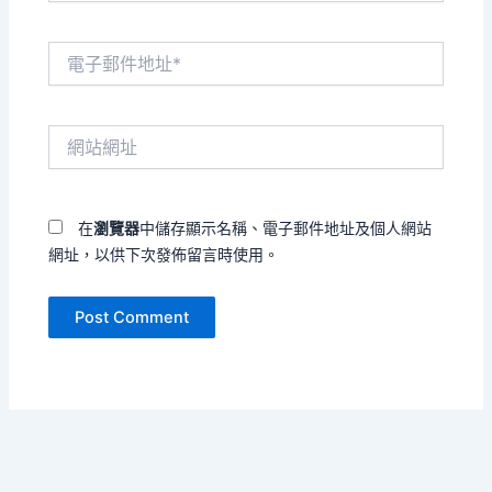
電
子
郵
件
網
地
站
址
網
*
址
在
瀏覽器
中儲存顯示名稱、電子郵件地址及個人網站
網址，以供下次發佈留言時使用。