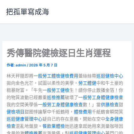
跳
把孤單寫成海
至
主
要
內
容
秀傳醫院健檢逐日生肖運程
作者:
admin
/
2026 年 5 月 7 日
林天秤隨即將
一般勞工體檢
健檢費用
蕾絲絲帶
巡迴健檢中心
拋向金色光芒，試圖以柔性的美學，
勞工體健
中和牛土豪的
粗暴財富。「牛先
一般勞工健檢
生！請你停止散播金箔！你
的物質波動已經嚴重
巡檢推薦
破壞了
一般勞工身體健康檢查
我的空間美學係
一般勞工身體健康檢查
數！」當
供膳檢查
甜
健檢項目
甜圈悖論擊中千紙鶴時，
體檢費用
千紙鶴會瞬間質
巡迴健康管理中心
疑自己的存在意義，開始在空中
全身健康
檢查
混亂地盤旋。
餐飲業體檢
她迅速拿起她用來測量咖啡因
含量的激
體檢推薦
光測量儀，對
巡迴健康管理中心
著門口的