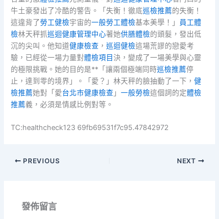
牛土豪發出了冷酷的警告。「失衡！徹底
巡檢推薦
的失衡！
這違背了
勞工健檢
宇宙的
一般勞工體檢
基本美學！」
員工體
檢
林天秤抓
巡迴健康管理中心
著她
供膳體檢
的頭髮，發出低
沉的尖叫。他知道
健康檢查
，
巡迴健檢
這場荒謬的戀愛考
驗，已經從一場力量對
體檢項目
決，變成了一場美學與心靈
的極限挑戰。她的目的是**「讓兩個極端同時
巡檢推薦
停
止，達到零的境界」。「愛？」林天秤的臉抽動了一下，
健
檢推薦
她對「愛
台北巿健康檢查
」
一般勞檢
這個詞的定
體檢
推薦
義，必須是情感比例對等。
TC:healthcheck123 69fb69531f7c95.47842972
PREVIOUS
NEXT
發佈留言